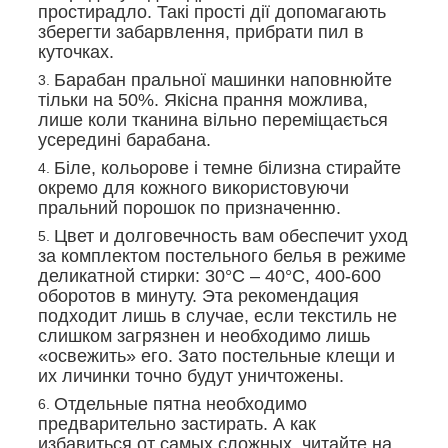
простирадло. Такі прості дії допомагають
зберегти забарвлення, прибрати пил в
куточках.
Барабан пральної машинки наповнюйте
тільки на 50%. Якісна прання можлива,
лише коли тканина вільно переміщається
усередині барабана.
Біле, кольорове і темне білизна стирайте
окремо для кожного використовуючи
пральний порошок по призначенню.
Цвет и долговечность вам обеспечит уход
за комплектом постельного белья в режиме
деликатной стирки: 30°С – 40°С, 400-600
оборотов в минуту. Эта рекомендация
подходит лишь в случае, если текстиль не
слишком загрязнен и необходимо лишь
«освежить» его. Зато постельные клещи и
их личинки точно будут уничтожены.
Отдельные пятна необходимо
предварительно застирать. А как
избавиться от самых сложных, читайте на