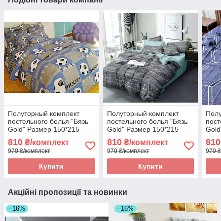
Полуторный комплект
Полуторный комплект
Полу
постельного белья "Бязь
постельного белья "Бязь
пост
Gold" Размер 150*215
Gold" Размер 150*215
Gold
810
810
810
₴/комплект
₴/комплект
970 ₴/комплект
970 ₴/комплект
970 ₴
Купити
Купити
Акційні пропозиції та новинки
–16%
–16%