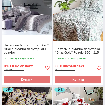
Постільна білизна Бязь Gold"
Якісна білизна полуторного
Постільна білизна полуторна
розміру
"Бязь Gold" Розмір 150 * 215
Готово до відправки
Готово до відправки
810
810
₴/комплект
₴/комплект
970 ₴/комплект
970 ₴/комплект
Купити
Купити
–16%
–16%