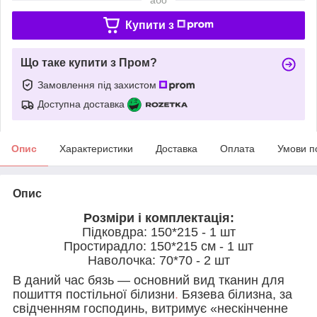
Купити з
Що таке купити з Пром?
Замовлення під захистом
Доступна доставка
Опис
Характеристики
Доставка
Оплата
Умови п
Опис
Розміри і комплектація:
Підковдра: 150*215 - 1 шт
Простирадло: 150*215 см - 1 шт
Наволочка: 70*70 - 2 шт
В даний час бязь — основний вид тканин для
пошиття постільної білизни
.
Бязева білизна, за
свідченням господинь, витримує «нескінченне