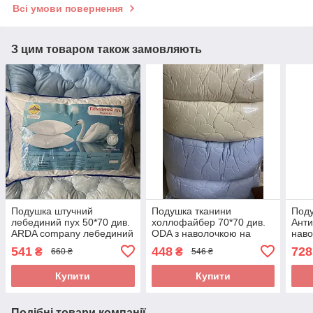
Всі умови повернення
З цим товаром також замовляють
Подушка штучний
Подушка тканини
Под
лебединий пух 50*70 див.
холлофайбер 70*70 див.
Ант
ARDA company лебединий
ODA з наволочкою на
наво
пух. Чохол 100% бавовна
замку.
100
541
448
728
₴
₴
660 ₴
546 ₴
для 
Купити
Купити
Подібні товари компанії