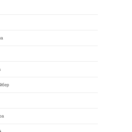
на
а
йбер
ра
й