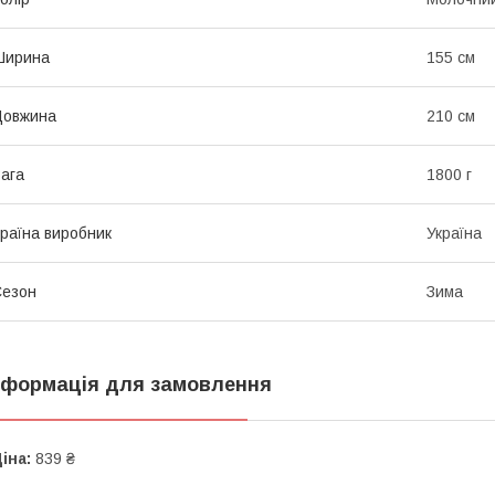
Ширина
155 см
Довжина
210 см
ага
1800 г
раїна виробник
Україна
Сезон
Зима
нформація для замовлення
іна:
839 ₴