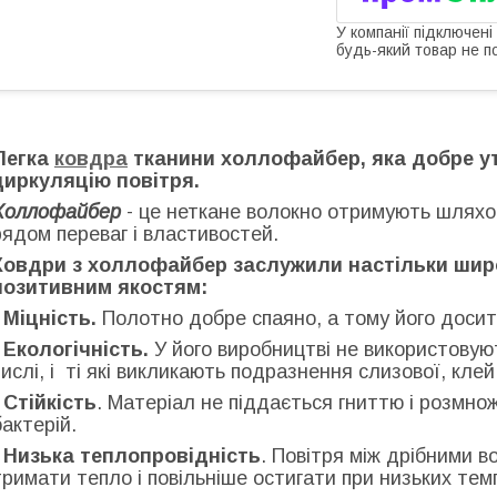
У компанії підключені
будь-який товар не п
Легка
ковдра
тканини холлофайбер, яка добре ут
циркуляцію повітря.
Холлофайбер
- це неткане волокно отримують шляхом
рядом переваг і властивостей.
Ковдри з холлофайбер заслужили настільки шир
позитивним якостям:
-
Міцність.
Полотно добре спаяно, а тому його досит
-
Екологічність.
У його виробництві не використовують
числі, і ті які викликають подразнення слизової, клей
Стійкість
. Матеріал не піддається гниттю і розмн
бактерій.
-
Низька теплопровідність
. Повітря між дрібними 
тримати тепло і повільніше остигати при низьких тем