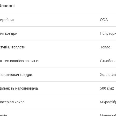
Основні
иробник
ODA
ип ковдри
Полутор
тупінь теплоти
Тепле
а технологією пошиття
Стьобан
аповнювач ковдри
Холлофа
ільність наповнювача
500 г/м2
атеріал чохла
Мікрофіб
олір
Молочни