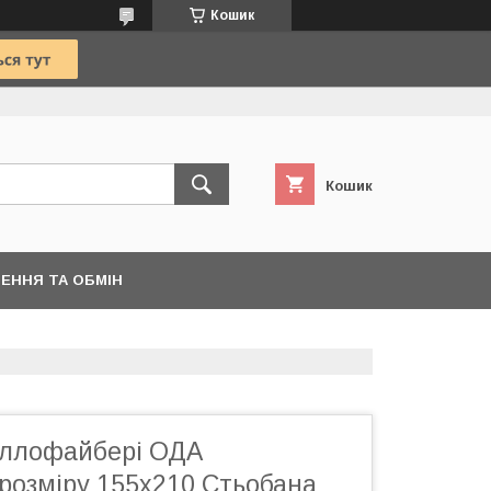
Кошик
Кошик
ЕННЯ ТА ОБМІН
оллофайбері ОДА
розміру 155х210 Стьобана