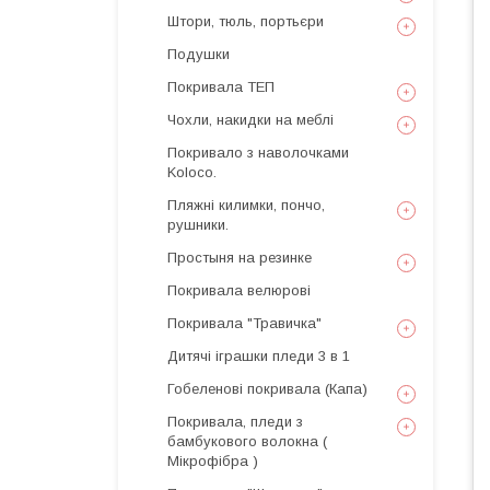
Штори, тюль, портьєри
Подушки
Покривала ТЕП
Чохли, накидки на меблі
Покривало з наволочками
Koloco.
Пляжні килимки, пончо,
рушники.
Простыня на резинке
Покривала велюрові
Покривала "Травичка"
Дитячі іграшки пледи 3 в 1
Гобеленові покривала (Капа)
Покривала, пледи з
бамбукового волокна (
Мікрофібра )