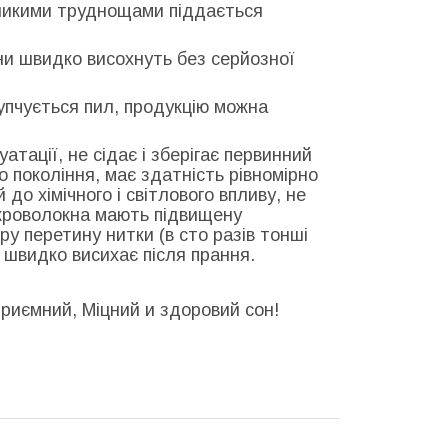
ликими труднощами піддається
ни швидко висохнуть без серйозної
купчується пил, продукцію можна
уатації, не сідає і зберігає первинний
о покоління, має здатність рівномірно
до хімічного і світлового впливу, не
ікроволокна мають підвищену
 перетину нитки (в сто разів тонші
 швидко висихає після прання.
риємний, Міцний и здоровий сон!