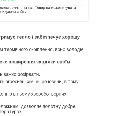
 електронні платежі. Тепер ви можете купити
окидаючи сайту.
римує тепло і забезпечує хорошу
 термічного скріплення, воно володіє
оке поширення завдяки своїм
ь важко розірвати.
 агресивні хімічні речовини, в тому
.
оженню в ньому хвороботворних
волоккнамі дозволяє полотну добре
пературах.