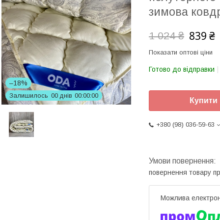
зимова ковдр
839 ₴
1 024 ₴
Показати оптові ціни
Готово до відправки
–18%
Залишилось
0
0
днів
0
0
0
0
0
0
Купити
+380 (98) 036-59-63
повернення товару п