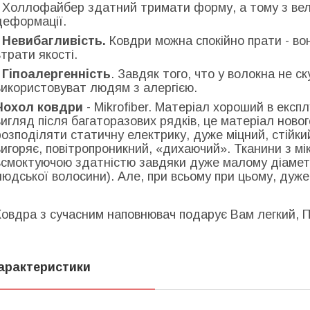
- Холлофайбер здатний тримати форму, а тому з ве
деформації.
-
Невибагливість.
Ковдри можна спокійно прати - во
втрати якості.
-
Гіпоалергенність
. Завдяк того, что у волокна не с
використовуват людям з алергією.
Чохол ковдри
- Mikrofiber. Матеріал хороший в експл
вигляд після багаторазових рядків, це матеріал новог
розподіляти статичну електрику, дуже міцний, стійкий 
вигоряє, повітропроникний, «дихаючий». Тканини з м
всмоктуючою здатністю завдяки дуже малому діаметру
людської волосини). Але, при всьому при цьому, дуже
Ковдра з сучасним наповнювач подарує Вам легкий, П
арактеристики