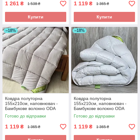
1 261
1 119
₴
₴
1 538 ₴
1 365 ₴
Купити
Купити
–18%
–18%
Ковдра полуторна
Ковдра полуторна
155х210см, наповнювач -
155х210см, наповнювач -
Бамбукове волокно ODA
Бамбукове волокно ODA
bamboo Одіяло полуторний
bamboo Одіяло півторашний
Готово до відправки
Готово до відправки
розмір
розмір
1 119
1 119
₴
₴
1 365 ₴
1 365 ₴