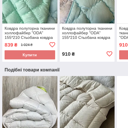
Ковдра полуторна тканини
Ковдра полуторна тканини
Ковд
холлофайбер "ODA"
холлофайбер "ODA"
тка
155*210 Стьобана ковдра
155*210 Стьобана ковдра
"ODA
ковд
839
910
₴
1 024 ₴
910
₴
Купити
Подібні товари компанії