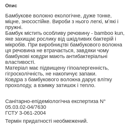
Опис
Бамбукове волокно екологічне, дуже тонке,
міцне, зносостійке. Вироби з нього легкі, мʼякі і
пружні.
Бамбук містить особливу речовину - bamboo kun,
яке захищає рослику від шкідливих бактерій і
мікробів. При виробництві бамбукового волокна
ця речовина не втрачається, завдяки чому
бамбукові ковдри мають антибактеріальні
властивості.
Матеріал має підвищену гіпоалергенність,
гігросколічність, не накопичує запаки.
Ковдра з бамбукового волокна дарує влітку
прохолоду, а взимку затишок і тепло.
Санітарно-епідеміологічна експертиза N°
05.03.02-04/7630
ГСТУ 3-061-2004
Термін придатності необмежений.