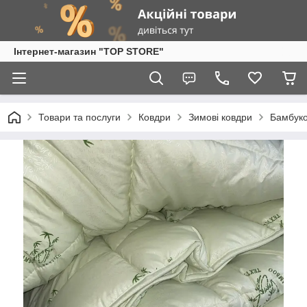
Інтернет-магазин "TOP STORE"
Товари та послуги
Ковдри
Зимові ковдри
Бамбуко