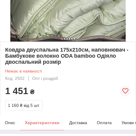
Ковдра двуспальна 175х210см, наповнювач -
Бамбукове волокно ODA bamboo Одіяло
двоспальний розмір
Немає в наявності
Код: 2502
Опт і роздріб
1 451
₴
1 160 ₴
від 5 шт.
Опис
Характеристики
Доставка
Оплата
Умови 