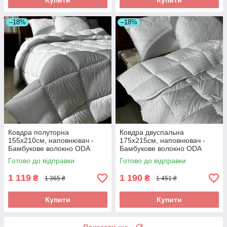
Купити
Купити
–18%
–18%
Ковдра полуторна
Ковдра двуспальна
155х210см, наповнювач -
175х215см, наповнювач -
Бамбукове волокно ODA
Бамбукове волокно ODA
bamboo Одіяло полуторний
bamboo Одіяло двоспальний
Готово до відправки
Готово до відправки
розмір
розмір
1 119
1 190
₴
₴
1 365 ₴
1 451 ₴
Купити
Купити