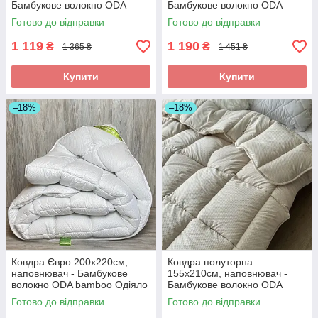
Бамбукове волокно ODA
Бамбукове волокно ODA
bamboo Одіяло полуторний
bamboo Одіяло двоспальний
Готово до відправки
Готово до відправки
розмір
розмір
1 119
1 190
₴
₴
1 365 ₴
1 451 ₴
Купити
Купити
–18%
–18%
Ковдра Євро 200х220см,
Ковдра полуторна
наповнювач - Бамбукове
155х210см, наповнювач -
волокно ODA bamboo Одіяло
Бамбукове волокно ODA
Євро розмір
bamboo Одіяло полуторний
Готово до відправки
Готово до відправки
розмір