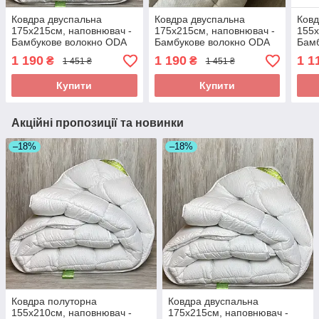
Ковдра двуспальна
Ковдра двуспальна
Ковд
175х215см, наповнювач -
175х215см, наповнювач -
155х
Бамбукове волокно ODA
Бамбукове волокно ODA
Бамб
bamboo Одіяло
bamboo Одіяло
bam
1 190
1 190
1 1
₴
₴
1 451 ₴
1 451 ₴
двоспальний розмір
двоспальний розмір
полу
Купити
Купити
Акційні пропозиції та новинки
–18%
–18%
Ковдра полуторна
Ковдра двуспальна
155х210см, наповнювач -
175х215см, наповнювач -