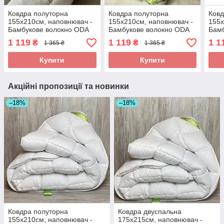
Ковдра полуторна
Ковдра полуторна
Ковд
155х210см, наповнювач -
155х210см, наповнювач -
155х
Бамбукове волокно ODA
Бамбукове волокно ODA
Бамб
bamboo Одіяло
bamboo Одіяло
bam
1 119
1 119
1 1
₴
₴
1 365 ₴
1 365 ₴
полуторний розмір
полуторний розмір
полу
Купити
Купити
Акційні пропозиції та новинки
–18%
–18%
Ковдра полуторна
Ковдра двуспальна
155х210см, наповнювач -
175х215см, наповнювач -