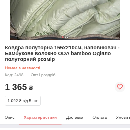
Ковдра полуторна 155х210см, наповнювач -
Бамбукове волокно ODA bamboo Одіяло
полуторний розмір
Немає в наявності
Код: 2498
Опт і роздріб
1 365
₴
1 092 ₴
від 5 шт.
Опис
Характеристики
Доставка
Оплата
Умови 