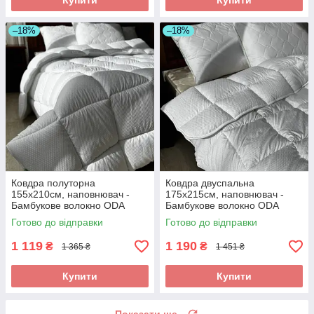
Купити
Купити
–18%
–18%
Ковдра полуторна
Ковдра двуспальна
155х210см, наповнювач -
175х215см, наповнювач -
Бамбукове волокно ODA
Бамбукове волокно ODA
bamboo Одіяло полуторний
bamboo Одіяло двоспальний
Готово до відправки
Готово до відправки
розмір
розмір
1 119
1 190
₴
₴
1 365 ₴
1 451 ₴
Купити
Купити