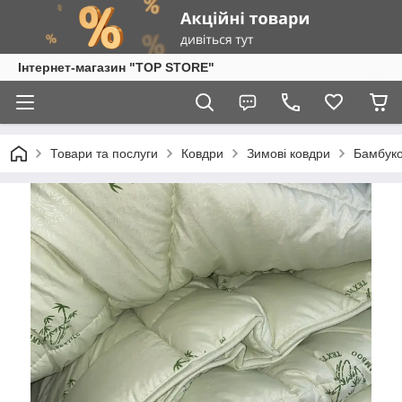
Інтернет-магазин "TOP STORE"
Товари та послуги
Ковдри
Зимові ковдри
Бамбуко