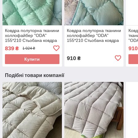
Ковдра полуторна тканини
Ковдра полуторна тканини
Ковд
холлофайбер "ODA"
холлофайбер "ODA"
тка
155*210 Стьобана ковдра
155*210 Стьобана ковдра
"ODA
ковд
839
910
₴
1 024 ₴
910
₴
Купити
Подібні товари компанії