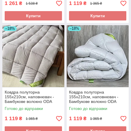
1 261
1 119
₴
₴
1 538 ₴
1 365 ₴
Купити
Купити
–18%
–18%
Ковдра полуторна
Ковдра полуторна
155х210см, наповнювач -
155х210см, наповнювач -
Бамбукове волокно ODA
Бамбукове волокно ODA
bamboo Одіяло полуторний
bamboo Одіяло півторашний
Готово до відправки
Готово до відправки
розмір
розмір
1 119
1 119
₴
₴
1 365 ₴
1 365 ₴