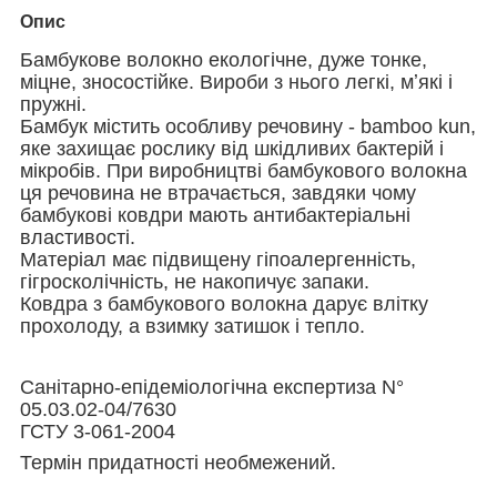
Опис
Бамбукове волокно екологічне, дуже тонке,
міцне, зносостійке. Вироби з нього легкі, мʼякі і
пружні.
Бамбук містить особливу речовину - bamboo kun,
яке захищає рослику від шкідливих бактерій і
мікробів. При виробництві бамбукового волокна
ця речовина не втрачається, завдяки чому
бамбукові ковдри мають антибактеріальні
властивості.
Матеріал має підвищену гіпоалергенність,
гігросколічність, не накопичує запаки.
Ковдра з бамбукового волокна дарує влітку
прохолоду, а взимку затишок і тепло.
Санітарно-епідеміологічна експертиза N°
05.03.02-04/7630
ГСТУ 3-061-2004
Термін придатності необмежений.