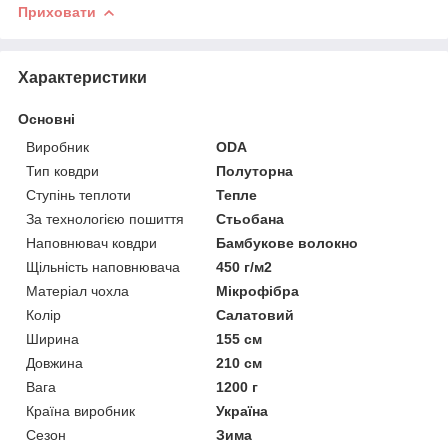
Приховати
Характеристики
Основні
Виробник
ODA
Тип ковдри
Полуторна
Ступінь теплоти
Тепле
За технологією пошиття
Стьобана
Наповнювач ковдри
Бамбукове волокно
Щільність наповнювача
450 г/м2
Матеріал чохла
Мікрофібра
Колір
Салатовий
Ширина
155 см
Довжина
210 см
Вага
1200 г
Країна виробник
Україна
Сезон
Зима