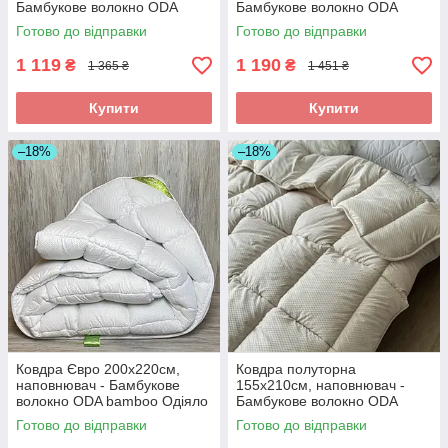
Бамбукове волокно ODA
Бамбукове волокно ODA
bamboo Одіяло полуторний
bamboo Одіяло двоспальний
Готово до відправки
Готово до відправки
розмір
розмір
1 119
1 190
₴
₴
1 365 ₴
1 451 ₴
Купити
Купити
–18%
–18%
Ковдра Євро 200х220см,
Ковдра полуторна
наповнювач - Бамбукове
155х210см, наповнювач -
волокно ODA bamboo Одіяло
Бамбукове волокно ODA
Євро розмір
bamboo Одіяло полуторний
Готово до відправки
Готово до відправки
розмір