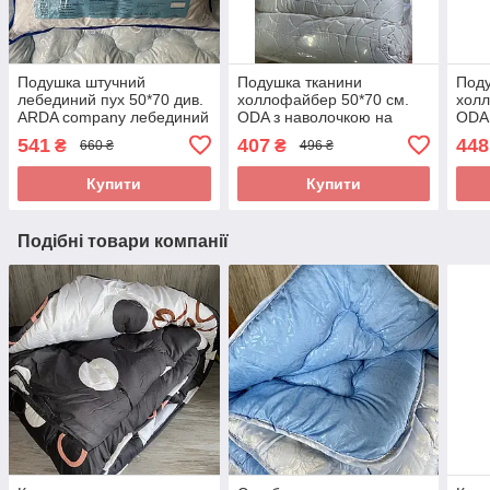
Подушка штучний
Подушка тканини
Поду
лебединий пух 50*70 див.
холлофайбер 50*70 см.
холл
ARDA company лебединий
ODA з наволочкою на
ODA 
пух. Чохол 100% бавовна
блискавці.
замк
541
407
448
₴
₴
660 ₴
496 ₴
Купити
Купити
Подібні товари компанії