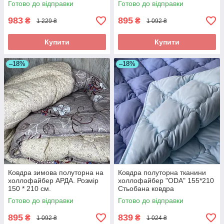
Готово до відправки
Готово до відправки
983
895
₴
₴
1 229 ₴
1 092 ₴
Купити
Купити
–18%
–18%
Ковдра зимова полуторна на
Ковдра полуторна тканини
холлофайбер АРДА. Розмір
холлофайбер "ODA" 155*210
150 * 210 см.
Стьобана ковдра
Готово до відправки
Готово до відправки
895
839
₴
₴
1 092 ₴
1 024 ₴