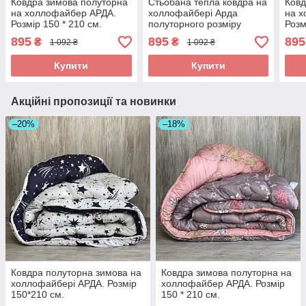
Ковдра зимова полуторна
Стьобана тепла ковдра на
Ковд
на холлофайбер АРДА.
холлофайбері Арда
на х
Розмір 150 * 210 см.
полуторного розміру
Розм
150*210 см.
895
895
895
₴
₴
1 092 ₴
1 092 ₴
Купити
Купити
Акційні пропозиції та новинки
–20%
–18%
Ковдра полуторна зимова на
Ковдра зимова полуторна на
холлофайбері АРДА. Розмір
холлофайбер АРДА. Розмір
150*210 см.
150 * 210 см.