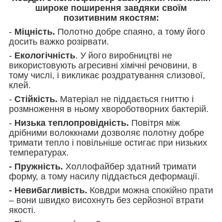
широке поширення завдяки своїм
позитивним якостям:
-
Міцність.
Полотно добре спаяно, а тому його
досить важко розірвати.
-
Екологічність
. У його виробництві не
використовують агресивні хімічні речовини, в
тому числі, і викликає роздратування слизової,
клей.
-
Стійкість.
Матеріал не піддається гниттю і
розмноження в ньому хвороботворних бактерій.
-
Низька теплопровідність.
Повітря між
дрібними волоккнами дозволяє полотну добре
тримати тепло і повільніше остигає при низьких
температурах.
- Пружність.
Холлофайбер здатний тримати
форму, а тому насилу піддається деформації.
- Невибагливість.
Ковдри можна спокійно прати
– вони швидко висохнуть без серйозної втрати
якості.