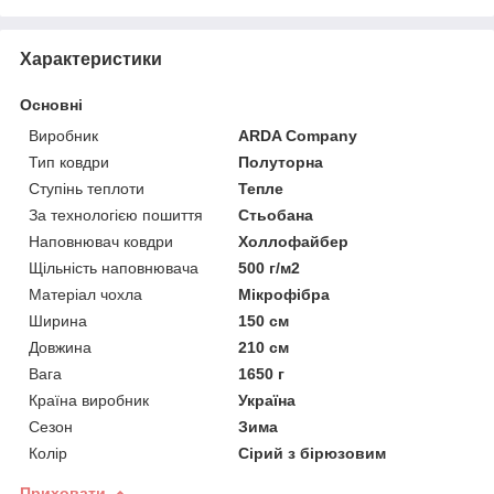
Характеристики
Основні
Виробник
ARDA Company
Тип ковдри
Полуторна
Ступінь теплоти
Тепле
За технологією пошиття
Стьобана
Наповнювач ковдри
Холлофайбер
Щільність наповнювача
500 г/м2
Матеріал чохла
Мікрофібра
Ширина
150 см
Довжина
210 см
Вага
1650 г
Країна виробник
Україна
Сезон
Зима
Колір
Сірий з бірюзовим
Приховати