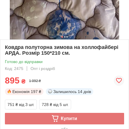
Ковдра полуторна зимова на холлофайбері
АРДА. Розмір 150*210 см.
Готово до відправки
Код: 2475
Опт і роздріб
895
₴
1 092 ₴
Економія
197 ₴
Залишилось
14 днів
751 ₴
від 3 шт.
728 ₴
від 5 шт.
Купити
або