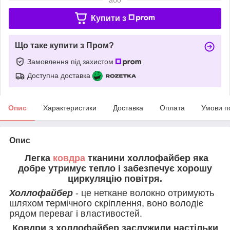
Купити з
Що таке купити з Пром?
Замовлення під захистом
Доступна доставка
Опис
Характеристики
Доставка
Оплата
Умови п
Опис
Легка
ковдра
тканини холлофайбер яка
добре утримує тепло і забезпечує хорошу
циркуляцію повітря.
Холлофайбер
- це неткане волокно отримують
шляхом термічного скріплення, воно володіє
рядом переваг і властивостей.
Ковдри з холлофайбер заслужили настільки