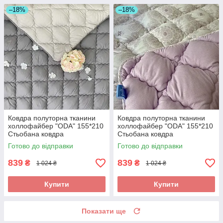
–18%
–18%
Ковдра полуторна тканини
Ковдра полуторна тканини
холлофайбер "ODA" 155*210
холлофайбер "ODA" 155*210
Стьобана ковдра
Стьобана ковдра
Готово до відправки
Готово до відправки
839
839
₴
₴
1 024 ₴
1 024 ₴
Купити
Купити
Показати ще