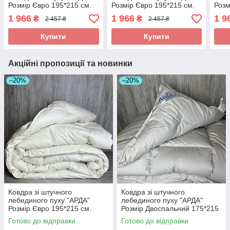
Розмір Євро 195*215 см.
Розмір Євро 195*215 см.
Розм
Зимова тепла ковдра
Зимова тепла ковдра
Зимо
1 966
1 966
1 9
₴
₴
2 457 ₴
2 457 ₴
Купити
Купити
Акційні пропозиції та новинки
–20%
–20%
Ковдра зі штучного
Ковдра зі штучного
лебединого пуху "АРДА"
лебединого пуху "АРДА"
Розмір Євро 195*215 см.
Розмір Двоспальний 175*215
Чохол хлопок Зимова тепла
см. Зимова тепла ковдра
Готово до відправки
Готово до відправки
ковдра