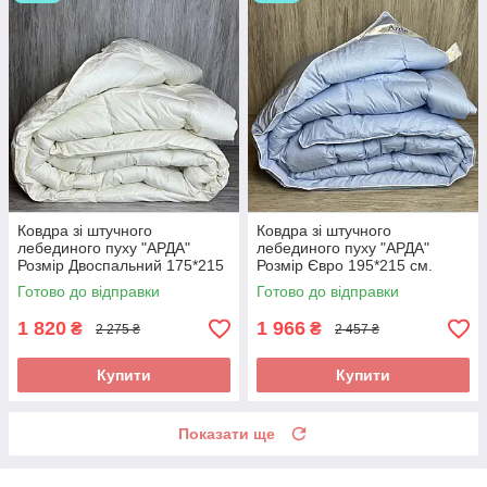
Ковдра зі штучного
Ковдра зі штучного
лебединого пуху "АРДА"
лебединого пуху "АРДА"
Розмір Двоспальний 175*215
Розмір Євро 195*215 см.
см. Зимова тепла ковдра
Зимова тепла ковдра
Готово до відправки
Готово до відправки
1 820
1 966
₴
₴
2 275 ₴
2 457 ₴
Купити
Купити
Показати ще