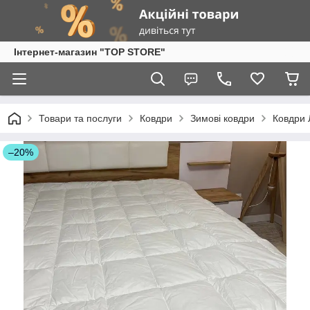
Інтернет-магазин "TOP STORE"
Товари та послуги
Ковдри
Зимові ковдри
Ковдри 
–20%