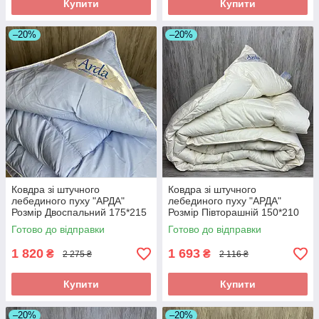
Купити
Купити
–20%
–20%
Ковдра зі штучного
Ковдра зі штучного
лебединого пуху "АРДА"
лебединого пуху "АРДА"
Розмір Двоспальний 175*215
Розмір Півторашній 150*210
см. Зимова тепла ковдра
см. Зимова тепла ковдра
Готово до відправки
Готово до відправки
1 820
1 693
₴
₴
2 275 ₴
2 116 ₴
Купити
Купити
–20%
–20%