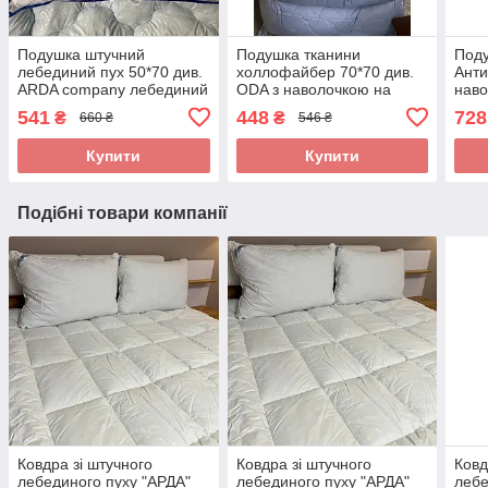
Подушка штучний
Подушка тканини
Под
лебединий пух 50*70 див.
холлофайбер 70*70 див.
Ант
ARDA company лебединий
ODA з наволочкою на
наво
пух. Чохол 100% бавовна
замку.
100
541
448
728
₴
₴
660 ₴
546 ₴
для 
Купити
Купити
Подібні товари компанії
Ковдра зі штучного
Ковдра зі штучного
Ковд
лебединого пуху "АРДА"
лебединого пуху "АРДА"
лебе