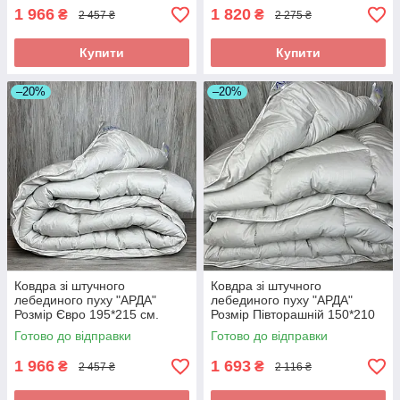
1 966
1 820
₴
₴
2 457 ₴
2 275 ₴
Купити
Купити
–20%
–20%
Ковдра зі штучного
Ковдра зі штучного
лебединого пуху "АРДА"
лебединого пуху "АРДА"
Розмір Євро 195*215 см.
Розмір Півторашній 150*210
Зимова тепла ковдра
см. Зимова тепла ковдра
Готово до відправки
Готово до відправки
1 966
1 693
₴
₴
2 457 ₴
2 116 ₴