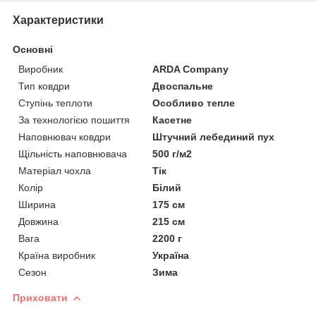
Характеристики
Основні
Виробник
ARDA Company
Тип ковдри
Двоспальне
Ступінь теплоти
Особливо тепле
За технологією пошиття
Касетне
Наповнювач ковдри
Штучний лебединий пух
Щільність наповнювача
500 г/м2
Матеріал чохла
Тік
Колір
Білий
Ширина
175 см
Довжина
215 см
Вага
2200 г
Країна виробник
Україна
Сезон
Зима
Приховати