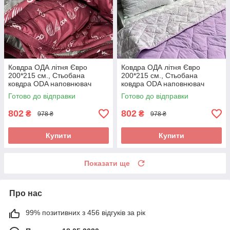
Ковдра ОДА літня Євро
Ковдра ОДА літня Євро
200*215 см., Стьобана
200*215 см., Стьобана
ковдра ODA наповнювач
ковдра ODA наповнювач
хлопок - Хлопкопон
хлопок - Хлопкопон
Готово до відправки
Готово до відправки
802
802
₴
₴
978 ₴
978 ₴
Купити
Купити
Показати ще
Про нас
99% позитивних з 456 відгуків за рік