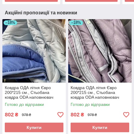
Акційні пропозиції та новинки
–18%
–18%
Ковдра ОДА літня Євро
Ковдра ОДА літня Євро
200*215 см., Стьобана
200*215 см., Стьобана
ковдра ODA наповнювач
ковдра ODA наповнювач
хлопок - Хлопкопон
хлопок - Хлопкопон
Готово до відправки
Готово до відправки
802
802
₴
₴
978 ₴
978 ₴
Купити
Купити