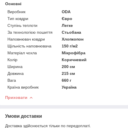
Основні
Виробник
ODA
Тип ковдри
Євро
Ступінь теплоти
Легке
За технологією пошиття
Стьобана
Наповнювач ковдри
Хлопкопон
Щільність наповнювача
150 г/м2
Матеріал чохла
Мікрофібра
Колір
Коричневий
Ширина
200 см
Довжина
215 см
Вага
660 г
Країна виробник
Україна
Приховати
Умови доставки
Доставка здійснюється тільки по передоплаті.