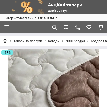
Інтернет-магазин "TOP STORE"
Товари та послуги
Ковдри
Літні Ковдри
Ковдра ОД
–18%