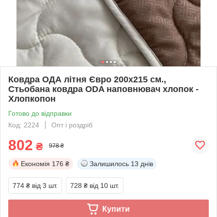
Ковдра ОДА літня Євро 200x215 см.,
Стьобана ковдра ODA наповнювач хлопок -
Хлопкопон
Готово до відправки
Код: 2224
Опт і роздріб
802
₴
978 ₴
Економія
176 ₴
Залишилось
13 днів
774 ₴
від 3 шт.
728 ₴
від 10 шт.
Купити