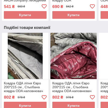
ARDA company лебединий
ковдру ODA
ODA 
пух. Чохол 100% бавовна
замк
541
690
448
₴
₴
660 ₴
842 ₴
Купити
Купити
Подібні товари компанії
Ковдра ОДА літня Євро
Ковдра ОДА літня Євро
Ковд
200*215 см., Стьобана
200*215 см., Стьобана
200*
ковдра ODA наповнювач
ковдра ODA наповнювач
ков
хлопок - Хлопкопон
хлопок - Хлопкопон
хлоп
802
802
802
₴
₴
978 ₴
978 ₴
Купити
Купити