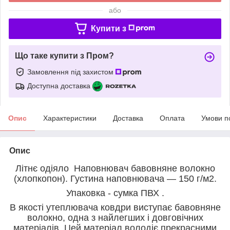
або
Купити з
Що таке купити з Пром?
Замовлення під захистом
Доступна доставка
Опис
Характеристики
Доставка
Оплата
Умови п
Опис
Літнє одіяло
Наповнювач бавовняне волокно
(хлопкопон). Густина наповнювача ― 150 г/м2.
Упаковка - сумка ПВХ .
В якості утеплювача ковдри виступає
бавовняне
волокно, одна з найлегших і довговічних
матеріалів. Цей матеріал володіє прекрасними