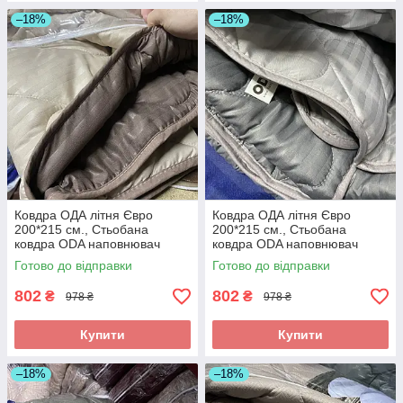
–18%
–18%
Ковдра ОДА літня Євро
Ковдра ОДА літня Євро
200*215 см., Стьобана
200*215 см., Стьобана
ковдра ODA наповнювач
ковдра ODA наповнювач
хлопок - Хлопкопон
хлопок - Хлопкопон
Готово до відправки
Готово до відправки
802
802
₴
₴
978 ₴
978 ₴
Купити
Купити
–18%
–18%