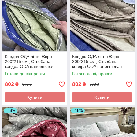
Ковдра ОДА літня Євро
Ковдра ОДА літня Євро
200*215 см., Стьобана
200*215 см., Стьобана
ковдра ODA наповнювач
ковдра ODA наповнювач
хлопок - Хлопкопон
хлопок - Хлопкопон
Готово до відправки
Готово до відправки
802
802
₴
₴
978 ₴
978 ₴
Купити
Купити
–18%
–18%