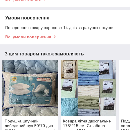
Умови повернення
Повернення товару впродовж 14 днів за рахунок покупця
Всі умови повернення
З цим товаром також замовляють
Подушка штучний
Ковдра літня двоспальне
Поду
лебединий пух 50*70 див.
175*215 см. Стьобана
холл