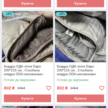
Купити
Купити
–18%
–18%
Ковдра ОДА літня Євро
Ковдра ОДА літня Євро
200*215 см., Стьобана
200*215 см., Стьобана
ковдра ODA наповнювач
ковдра ODA наповнювач
хлопок - Хлопкопон
хлопок - Хлопкопон
Готово до відправки
Готово до відправки
802
802
₴
₴
978 ₴
978 ₴
Купити
Купити