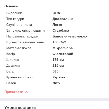
Основні
Виробник
ODA
Тип ковдри
Двоспальне
Ступінь теплоти
Легке
За технологією пошиття
Стьобана
Наповнювач ковдри
Бавовняне волокно
Щільність наповнювача
150 г/м2
Матеріал чохла
Мікрофібра
Колір
Фіолетовий
Ширина
175 см
Довжина
215 см
Вага
565 г
Країна виробник
Україна
Сезон
Літо
Приховати
Умови доставки