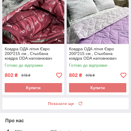
Ковдра ОДА літня Євро
Ковдра ОДА літня Євро
200*215 см., Стьобана
200*215 см., Стьобана
ковдра ODA наповнювач
ковдра ODA наповнювач
хлопок - Хлопкопон
хлопок - Хлопкопон
Готово до відправки
Готово до відправки
802
802
₴
₴
978 ₴
978 ₴
Купити
Купити
Показати ще
Про нас