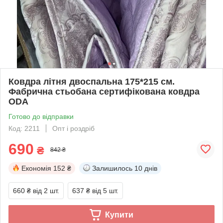
Ковдра літня двоспальна 175*215 см.
Фабрична стьобана сертифікована ковдра
ODA
Готово до відправки
Код: 2211
Опт і роздріб
690
₴
842 ₴
Економія
152 ₴
Залишилось
10 днів
660 ₴
від 2 шт.
637 ₴
від 5 шт.
Купити