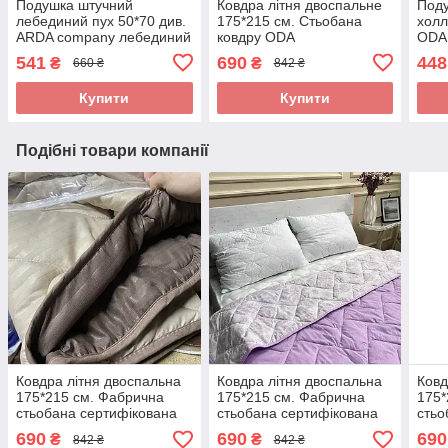
Подушка штучний
Ковдра літня двоспальне
Поду
лебединий пух 50*70 див.
175*215 см. Стьобана
холл
ARDA company лебединий
ковдру ODA
ODA 
пух. Чохол 100% бавовна
замк
541
690
448
₴
₴
660 ₴
842 ₴
Купити
Купити
Подібні товари компанії
Ковдра літня двоспальна
Ковдра літня двоспальна
Ковд
175*215 см. Фабрична
175*215 см. Фабрична
175*
стьобана сертифікована
стьобана сертифікована
стьо
ковдра ODA
ковдра ODA
ков
690
690
690
₴
₴
842 ₴
842 ₴