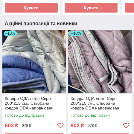
Купити
Купити
Акційні пропозиції та новинки
–18%
–18%
Ковдра ОДА літня Євро
Ковдра ОДА літня Євро
200*215 см., Стьобана
200*215 см., Стьобана
ковдра ODA наповнювач
ковдра ODA наповнювач
хлопок - Хлопкопон
хлопок - Хлопкопон
Готово до відправки
Готово до відправки
802
802
₴
₴
978 ₴
978 ₴