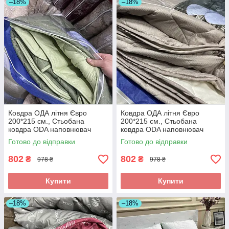
–18%
–18%
Ковдра ОДА літня Євро
Ковдра ОДА літня Євро
200*215 см., Стьобана
200*215 см., Стьобана
ковдра ODA наповнювач
ковдра ODA наповнювач
хлопок - Хлопкопон
хлопок - Хлопкопон
Готово до відправки
Готово до відправки
802
802
₴
₴
978 ₴
978 ₴
Купити
Купити
–18%
–18%