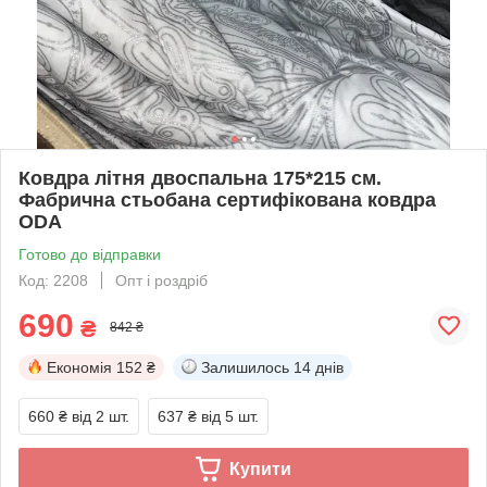
Ковдра літня двоспальна 175*215 см.
Фабрична стьобана сертифікована ковдра
ODA
Готово до відправки
Код: 2208
Опт і роздріб
690
₴
842 ₴
Економія
152 ₴
Залишилось
14 днів
660 ₴
від 2 шт.
637 ₴
від 5 шт.
Купити