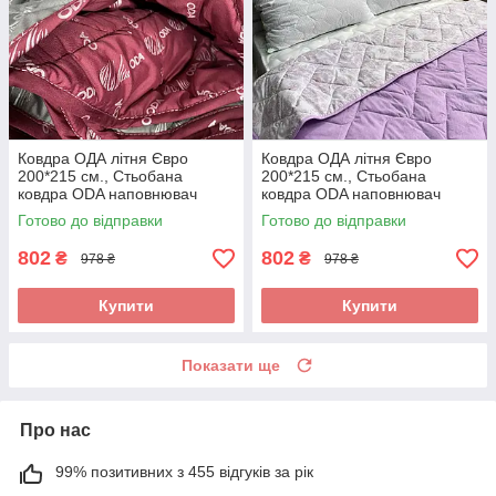
Ковдра ОДА літня Євро
Ковдра ОДА літня Євро
200*215 см., Стьобана
200*215 см., Стьобана
ковдра ODA наповнювач
ковдра ODA наповнювач
хлопок - Хлопкопон
хлопок - Хлопкопон
Готово до відправки
Готово до відправки
802
802
₴
₴
978 ₴
978 ₴
Купити
Купити
Показати ще
Про нас
99% позитивних з 455 відгуків за рік