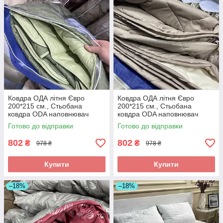
Ковдра ОДА літня Євро
Ковдра ОДА літня Євро
200*215 см., Стьобана
200*215 см., Стьобана
ковдра ODA наповнювач
ковдра ODA наповнювач
хлопок - Хлопкопон
хлопок - Хлопкопон
Готово до відправки
Готово до відправки
802
802
₴
₴
978 ₴
978 ₴
Купити
Купити
–18%
–18%