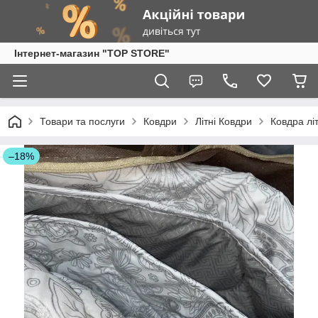
Інтернет-магазин "TOP STORE"
Товари та послуги
Ковдри
Літні Ковдри
Ковдра лі
–18%