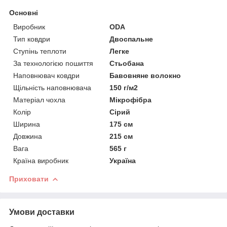
Основні
Виробник
ODA
Тип ковдри
Двоспальне
Ступінь теплоти
Легке
За технологією пошиття
Стьобана
Наповнювач ковдри
Бавовняне волокно
Щільність наповнювача
150 г/м2
Матеріал чохла
Мікрофібра
Колір
Сірий
Ширина
175 см
Довжина
215 см
Вага
565 г
Країна виробник
Україна
Приховати
Умови доставки