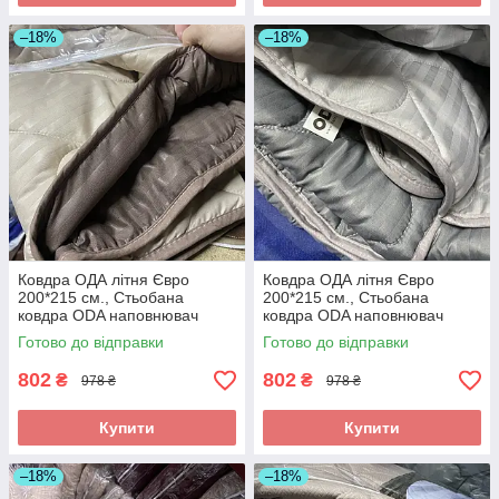
–18%
–18%
Ковдра ОДА літня Євро
Ковдра ОДА літня Євро
200*215 см., Стьобана
200*215 см., Стьобана
ковдра ODA наповнювач
ковдра ODA наповнювач
хлопок - Хлопкопон
хлопок - Хлопкопон
Готово до відправки
Готово до відправки
802
802
₴
₴
978 ₴
978 ₴
Купити
Купити
–18%
–18%