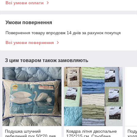
Всі умови оплати
Умови повернення
Повернення товару впродовж 14 днів за рахунок покупця
Всі умови повернення
З цим товаром також замовляють
Подушка штучний
Ковдра літня двоспальне
Поду
лебединий пух 50*70 див.
175*215 см. Стьобана
холл