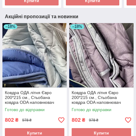
Купити
Купити
Акційні пропозиції та новинки
–18%
–18%
Ковдра ОДА літня Євро
Ковдра ОДА літня Євро
200*215 см., Стьобана
200*215 см., Стьобана
ковдра ODA наповнювач
ковдра ODA наповнювач
хлопок - Хлопкопон
хлопок - Хлопкопон
Готово до відправки
Готово до відправки
802
802
₴
₴
978 ₴
978 ₴
Купити
Купити