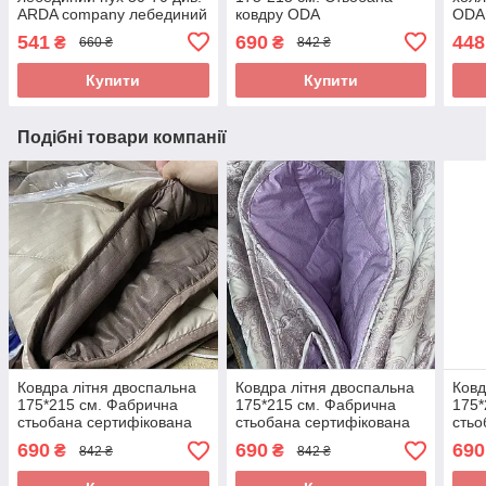
ARDA company лебединий
ковдру ODA
ODA 
пух. Чохол 100% бавовна
замк
541
690
448
₴
₴
660 ₴
842 ₴
Купити
Купити
Подібні товари компанії
Ковдра літня двоспальна
Ковдра літня двоспальна
Ковд
175*215 см. Фабрична
175*215 см. Фабрична
175*
стьобана сертифікована
стьобана сертифікована
стьо
ковдра ODA
ковдра ODA
ков
690
690
690
₴
₴
842 ₴
842 ₴