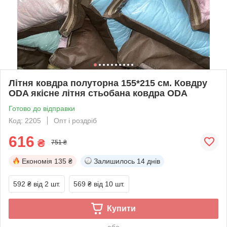
Літня ковдра полуторна 155*215 см. Ковдру
ODA якісне літня стьобана ковдра ODA
Готово до відправки
Код: 2205
Опт і роздріб
616
₴
751 ₴
Економія
135 ₴
Залишилось
14 днів
592 ₴
від 2 шт.
569 ₴
від 10 шт.
Купити
або