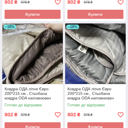
802
802
₴
₴
978 ₴
978 ₴
Купити
Купити
–18%
–18%
Ковдра ОДА літня Євро
Ковдра ОДА літня Євро
200*215 см., Стьобана
200*215 см., Стьобана
ковдра ODA наповнювач
ковдра ODA наповнювач
хлопок - Хлопкопон
хлопок - Хлопкопон
Готово до відправки
Готово до відправки
802
802
₴
₴
978 ₴
978 ₴
Купити
Купити