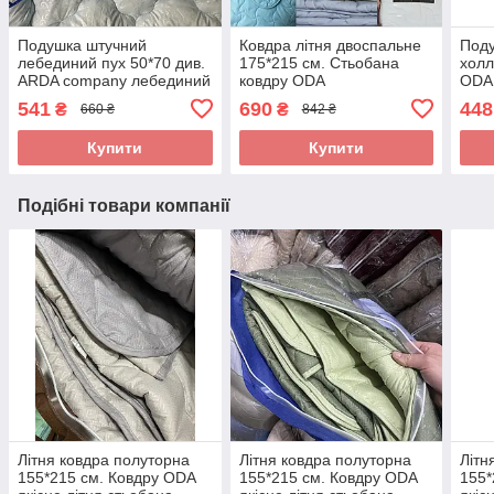
Подушка штучний
Ковдра літня двоспальне
Поду
лебединий пух 50*70 див.
175*215 см. Стьобана
холл
ARDA company лебединий
ковдру ODA
ODA 
пух. Чохол 100% бавовна
замк
541
690
448
₴
₴
660 ₴
842 ₴
Купити
Купити
Подібні товари компанії
Літня ковдра полуторна
Літня ковдра полуторна
Літн
155*215 см. Ковдру ODA
155*215 см. Ковдру ODA
155*