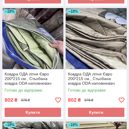
–18%
–18%
Ковдра ОДА літня Євро
Ковдра ОДА літня Євро
200*215 см., Стьобана
200*215 см., Стьобана
ковдра ODA наповнювач
ковдра ODA наповнювач
хлопок - Хлопкопон
хлопок - Хлопкопон
Готово до відправки
Готово до відправки
802
802
₴
₴
978 ₴
978 ₴
Купити
Купити
–18%
–18%