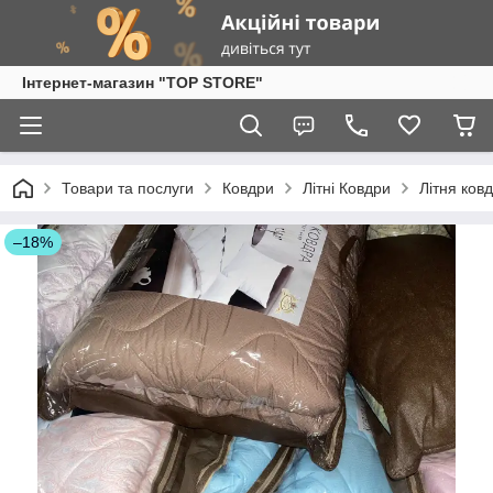
Інтернет-магазин "TOP STORE"
Товари та послуги
Ковдри
Літні Ковдри
Літня ков
–18%