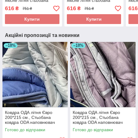
якісне літня стьобана
якісне літня стьобана
якіс
ковдра ODA
ковдра ODA
ков
616
616
616
₴
₴
751 ₴
751 ₴
Купити
Купити
Акційні пропозиції та новинки
–18%
–18%
Ковдра ОДА літня Євро
Ковдра ОДА літня Євро
200*215 см., Стьобана
200*215 см., Стьобана
ковдра ODA наповнювач
ковдра ODA наповнювач
хлопок - Хлопкопон
хлопок - Хлопкопон
Готово до відправки
Готово до відправки