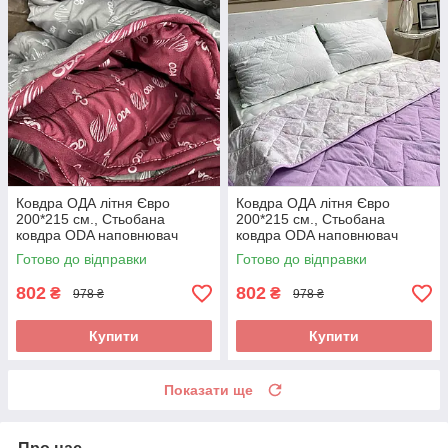
Ковдра ОДА літня Євро
Ковдра ОДА літня Євро
200*215 см., Стьобана
200*215 см., Стьобана
ковдра ODA наповнювач
ковдра ODA наповнювач
хлопок - Хлопкопон
хлопок - Хлопкопон
Готово до відправки
Готово до відправки
802
802
₴
₴
978 ₴
978 ₴
Купити
Купити
Показати ще