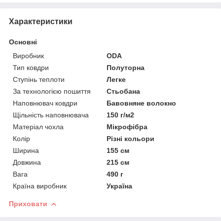
Характеристики
Основні
Виробник
ODA
Тип ковдри
Полуторна
Ступінь теплоти
Легке
За технологією пошиття
Стьобана
Наповнювач ковдри
Бавовняне волокно
Щільність наповнювача
150 г/м2
Матеріал чохла
Мікрофібра
Колір
Різні кольори
Ширина
155 см
Довжина
215 см
Вага
490 г
Країна виробник
Україна
Приховати