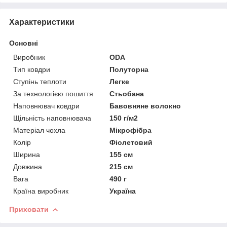
Характеристики
Основні
Виробник
ODA
Тип ковдри
Полуторна
Ступінь теплоти
Легке
За технологією пошиття
Стьобана
Наповнювач ковдри
Бавовняне волокно
Щільність наповнювача
150 г/м2
Матеріал чохла
Мікрофібра
Колір
Фіолетовий
Ширина
155 см
Довжина
215 см
Вага
490 г
Країна виробник
Україна
Приховати