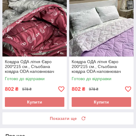
Ковдра ОДА літня Євро
Ковдра ОДА літня Євро
200*215 см., Стьобана
200*215 см., Стьобана
ковдра ODA наповнювач
ковдра ODA наповнювач
хлопок - Хлопкопон
хлопок - Хлопкопон
Готово до відправки
Готово до відправки
802
802
₴
₴
978 ₴
978 ₴
Купити
Купити
Показати ще