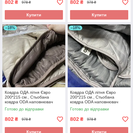
802
802
₴
₴
978 ₴
978 ₴
Купити
Купити
–18%
–18%
Ковдра ОДА літня Євро
Ковдра ОДА літня Євро
200*215 см., Стьобана
200*215 см., Стьобана
ковдра ODA наповнювач
ковдра ODA наповнювач
хлопок - Хлопкопон
хлопок - Хлопкопон
Готово до відправки
Готово до відправки
802
802
₴
₴
978 ₴
978 ₴
Купити
Купити