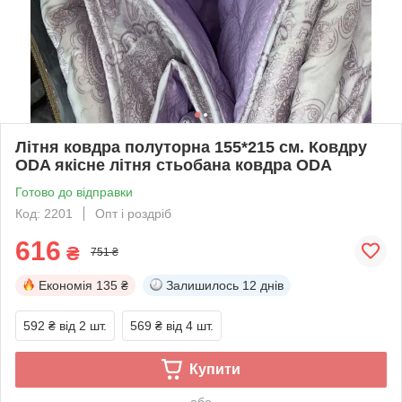
Літня ковдра полуторна 155*215 см. Ковдру
ODA якісне літня стьобана ковдра ODA
Готово до відправки
Код: 2201
Опт і роздріб
616
₴
751 ₴
Економія
135 ₴
Залишилось
12 днів
592 ₴
від 2 шт.
569 ₴
від 4 шт.
Купити
або