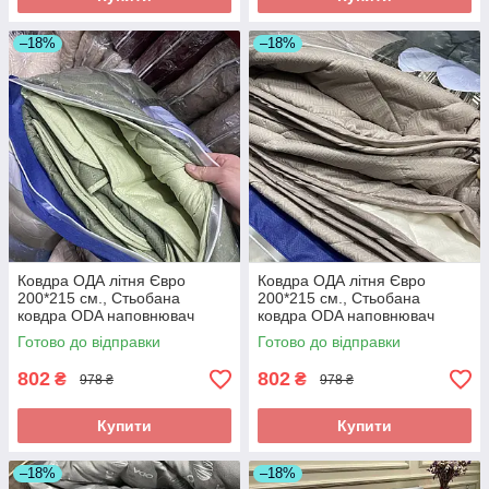
–18%
–18%
Ковдра ОДА літня Євро
Ковдра ОДА літня Євро
200*215 см., Стьобана
200*215 см., Стьобана
ковдра ODA наповнювач
ковдра ODA наповнювач
хлопок - Хлопкопон
хлопок - Хлопкопон
Готово до відправки
Готово до відправки
802
802
₴
₴
978 ₴
978 ₴
Купити
Купити
–18%
–18%