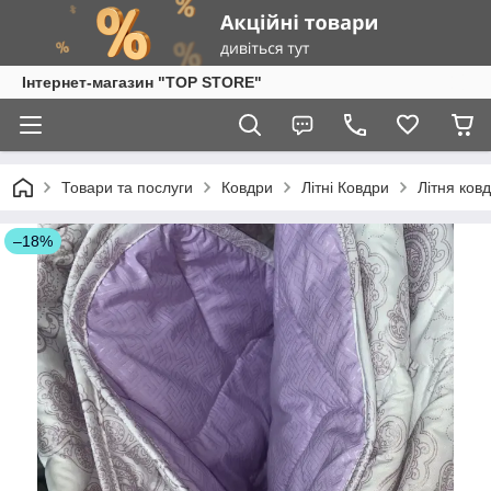
Інтернет-магазин "TOP STORE"
Товари та послуги
Ковдри
Літні Ковдри
Літня ков
–18%