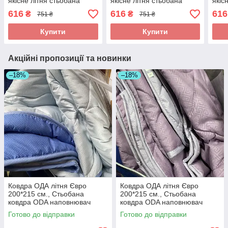
якісне літня стьобана
якісне літня стьобана
якіс
ковдра ODA
ковдра ODA
ков
616
616
616
₴
₴
751 ₴
751 ₴
Купити
Купити
Акційні пропозиції та новинки
–18%
–18%
Ковдра ОДА літня Євро
Ковдра ОДА літня Євро
200*215 см., Стьобана
200*215 см., Стьобана
ковдра ODA наповнювач
ковдра ODA наповнювач
хлопок - Хлопкопон
хлопок - Хлопкопон
Готово до відправки
Готово до відправки