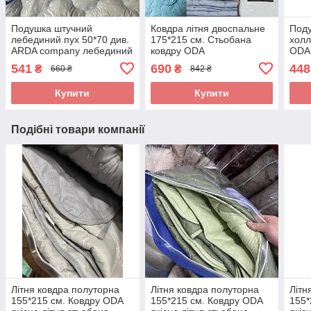
Подушка штучний
Ковдра літня двоспальне
Поду
лебединий пух 50*70 див.
175*215 см. Стьобана
холл
ARDA company лебединий
ковдру ODA
ODA 
пух. Чохол 100% бавовна
замк
541
690
448
₴
₴
660 ₴
842 ₴
Купити
Купити
Подібні товари компанії
Літня ковдра полуторна
Літня ковдра полуторна
Літн
155*215 см. Ковдру ODA
155*215 см. Ковдру ODA
155*