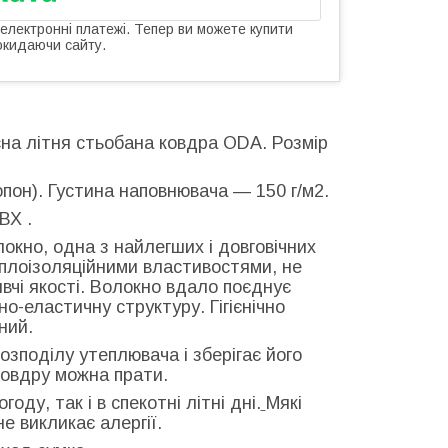
 електронні платежі. Тепер ви можете купити
окидаючи сайту.
сна літня стьобана ковдра ODA. Розмір
пон). Густина наповнювача ― 150 г/м2.
ВХ .
окно, одна з найлегших і довговічних
еплоізоляційними властивостями, не
ивчі якості. Волокно вдало поєднує
о-еластичну структуру. Гігієнічно
ний.
озподілу утеплювача і зберігає його
 Ковдру можна прати.
ду, так і в спекотні літні дні.
Мякі
е викликає алергії.