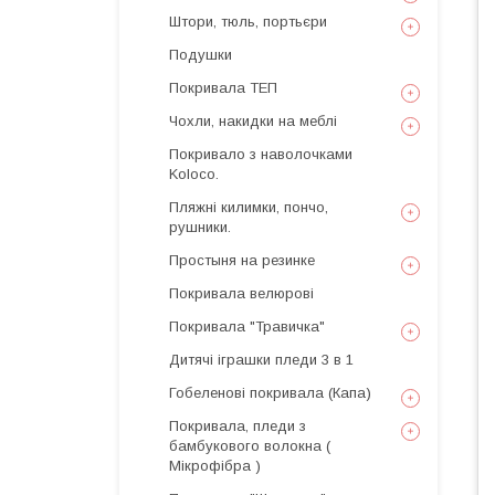
Штори, тюль, портьєри
Подушки
Покривала ТЕП
Чохли, накидки на меблі
Покривало з наволочками
Koloco.
Пляжні килимки, пончо,
рушники.
Простыня на резинке
Покривала велюрові
Покривала "Травичка"
Дитячі іграшки пледи 3 в 1
Гобеленові покривала (Капа)
Покривала, пледи з
бамбукового волокна (
Мікрофібра )