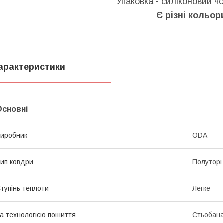
Упаковка - силіконовий ч
Є різні кольор
арактеристики
Основні
иробник
ODA
ип ковдри
Полутор
тупінь теплоти
Легке
а технологією пошиття
Стьобан