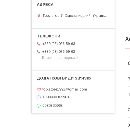
Геологов 7, Хмельницький, Україна
Х
+380 (98) 036-59-63
+380 (98) 036-59-63
Штори, тюль, портьєри
В
top.store1991@gmail.com
Т
+380980365963
0980365963
С
З