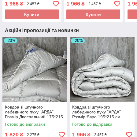
Зимова тепла ковдра
Зимова тепла ковдра
Зимо
1 966
1 966
1 9
₴
₴
2 457 ₴
2 457 ₴
Купити
Купити
Акційні пропозиції та новинки
–20%
–20%
Ковдра зі штучного
Ковдра зі штучного
лебединого пуху "АРДА"
лебединого пуху "АРДА"
Розмір Двоспальний 175*215
Розмір Євро 195*215 см.
см. Зимова тепла ковдра
Зимова тепла ковдра
Готово до відправки
Готово до відправки
1 820
1 966
₴
₴
2 275 ₴
2 457 ₴