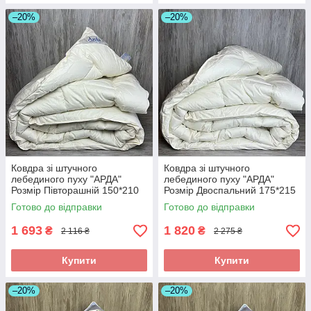
–20%
–20%
Ковдра зі штучного
Ковдра зі штучного
лебединого пуху "АРДА"
лебединого пуху "АРДА"
Розмір Півторашній 150*210
Розмір Двоспальний 175*215
см. Зимова тепла ковдра
см. Зимова тепла ковдра
Готово до відправки
Готово до відправки
1 693
1 820
₴
₴
2 116 ₴
2 275 ₴
Купити
Купити
–20%
–20%