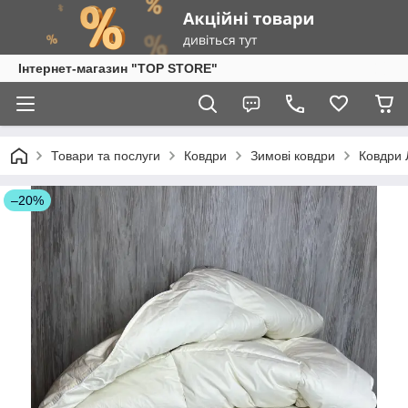
Інтернет-магазин "TOP STORE"
Товари та послуги
Ковдри
Зимові ковдри
Ковдри 
–20%