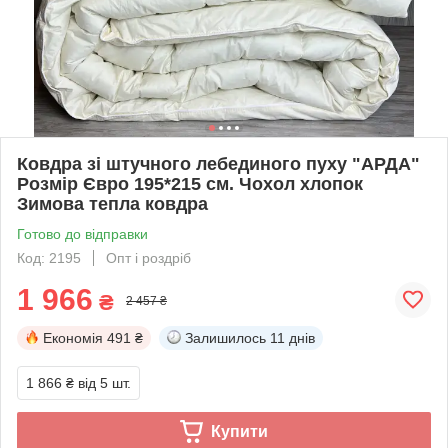
Ковдра зі штучного лебединого пуху "АРДА"
Розмір Євро 195*215 см. Чохол хлопок
Зимова тепла ковдра
Готово до відправки
Код: 2195
Опт і роздріб
1 966
₴
2 457 ₴
Економія
491 ₴
Залишилось
11 днів
1 866 ₴
від 5 шт.
Купити