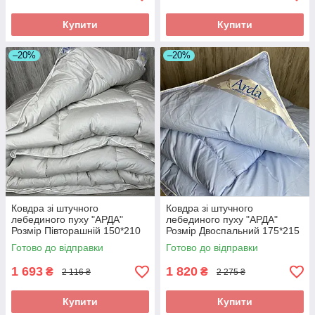
Купити
Купити
–20%
–20%
Ковдра зі штучного
Ковдра зі штучного
лебединого пуху "АРДА"
лебединого пуху "АРДА"
Розмір Півторашній 150*210
Розмір Двоспальний 175*215
см. Зимова тепла ковдра
см. Зимова тепла ковдра
Готово до відправки
Готово до відправки
1 693
1 820
₴
₴
2 116 ₴
2 275 ₴
Купити
Купити