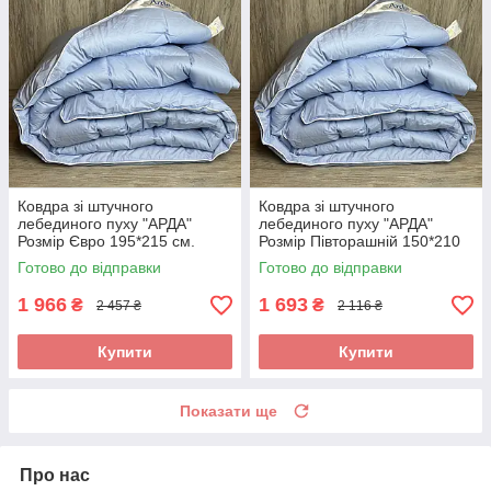
Ковдра зі штучного
Ковдра зі штучного
лебединого пуху "АРДА"
лебединого пуху "АРДА"
Розмір Євро 195*215 см.
Розмір Півторашній 150*210
Зимова тепла ковдра
см. Зимова тепла ковдра
Готово до відправки
Готово до відправки
1 966
1 693
₴
₴
2 457 ₴
2 116 ₴
Купити
Купити
Показати ще
Про нас