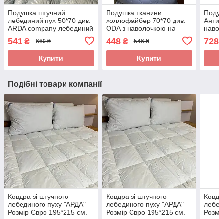
Подушка штучний
Подушка тканини
Под
лебединий пух 50*70 див.
холлофайбер 70*70 див.
Ант
ARDA company лебединий
ODA з наволочкою на
наво
пух. Чохол 100% бавовна
замку.
100
541
448
728
₴
₴
660 ₴
546 ₴
для 
Купити
Купити
Подібні товари компанії
Ковдра зі штучного
Ковдра зі штучного
Ковд
лебединого пуху "АРДА"
лебединого пуху "АРДА"
лебе
Розмір Євро 195*215 см.
Розмір Євро 195*215 см.
Розм