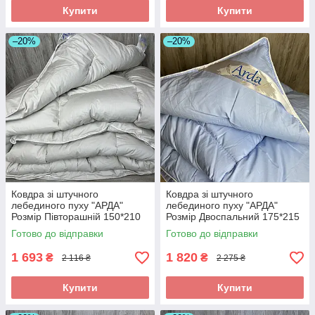
Купити
Купити
–20%
–20%
Ковдра зі штучного
Ковдра зі штучного
лебединого пуху "АРДА"
лебединого пуху "АРДА"
Розмір Півторашній 150*210
Розмір Двоспальний 175*215
см. Зимова тепла ковдра
см. Зимова тепла ковдра
Готово до відправки
Готово до відправки
1 693
1 820
₴
₴
2 116 ₴
2 275 ₴
Купити
Купити