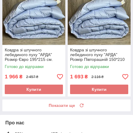
Ковдра зі штучного
Ковдра зі штучного
лебединого пуху "АРДА"
лебединого пуху "АРДА"
Розмір Євро 195*215 см.
Розмір Півторашній 150*210
Зимова тепла ковдра
см. Зимова тепла ковдра
Готово до відправки
Готово до відправки
1 966
1 693
₴
₴
2 457 ₴
2 116 ₴
Купити
Купити
Показати ще
Про нас