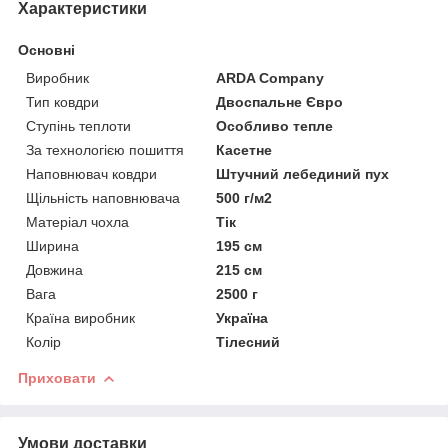
Характеристики
Основні
Виробник
ARDA Company
Тип ковдри
Двоспальне Євро
Ступінь теплоти
Особливо тепле
За технологією пошиття
Касетне
Наповнювач ковдри
Штучний лебединий пух
Щільність наповнювача
500 г/м2
Матеріал чохла
Тік
Ширина
195 см
Довжина
215 см
Вага
2500 г
Країна виробник
Україна
Колір
Тілесний
Приховати
Умови доставки