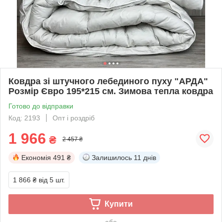
Ковдра зі штучного лебединого пуху "АРДА"
Розмір Євро 195*215 см. Зимова тепла ковдра
Готово до відправки
Код: 2193
Опт і роздріб
1 966
₴
2 457 ₴
Економія
491 ₴
Залишилось
11 днів
1 866 ₴
від 5 шт.
Купити
або