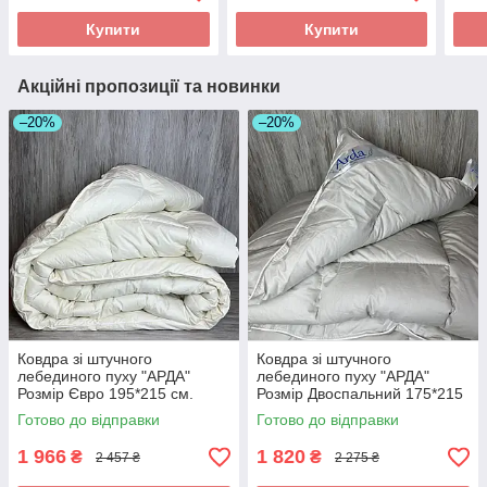
Купити
Купити
Акційні пропозиції та новинки
–20%
–20%
Ковдра зі штучного
Ковдра зі штучного
лебединого пуху "АРДА"
лебединого пуху "АРДА"
Розмір Євро 195*215 см.
Розмір Двоспальний 175*215
Чохол хлопок Зимова тепла
см. Зимова тепла ковдра
Готово до відправки
Готово до відправки
ковдра
1 966
1 820
₴
₴
2 457 ₴
2 275 ₴