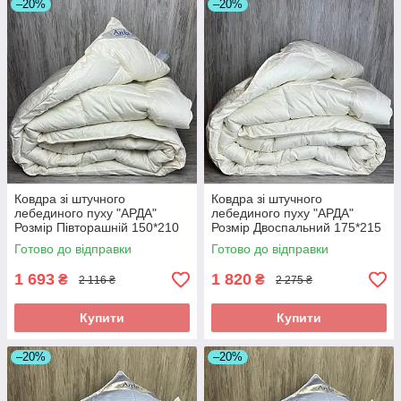
–20%
–20%
Ковдра зі штучного
Ковдра зі штучного
лебединого пуху "АРДА"
лебединого пуху "АРДА"
Розмір Півторашній 150*210
Розмір Двоспальний 175*215
см. Зимова тепла ковдра
см. Зимова тепла ковдра
Готово до відправки
Готово до відправки
1 693
1 820
₴
₴
2 116 ₴
2 275 ₴
Купити
Купити
–20%
–20%