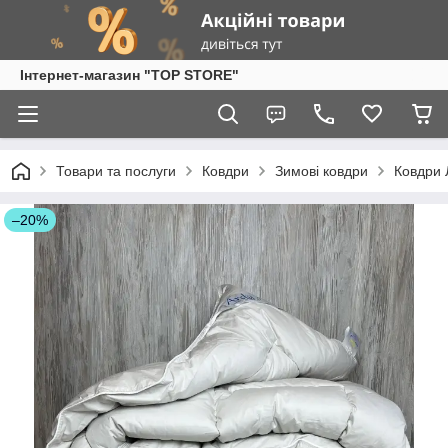
Інтернет-магазин "TOP STORE"
Товари та послуги
Ковдри
Зимові ковдри
Ковдри 
–20%