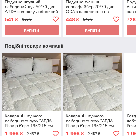
Подушка штучний
Подушка тканини
Под
лебединий пух 50*70 див.
холлофайбер 70*70 див.
Ант
ARDA company лебединий
ODA з наволочкою на
наво
пух. Чохол 100% бавовна
замку.
100
541
448
728
₴
₴
660 ₴
546 ₴
для 
Купити
Купити
Подібні товари компанії
Ковдра зі штучного
Ковдра зі штучного
Ковд
лебединого пуху "АРДА"
лебединого пуху "АРДА"
лебе
Розмір Євро 195*215 см.
Розмір Євро 195*215 см.
Розм
Зимова тепла ковдра
Зимова тепла ковдра
Зимо
1 966
1 966
1 9
₴
₴
2 457 ₴
2 457 ₴