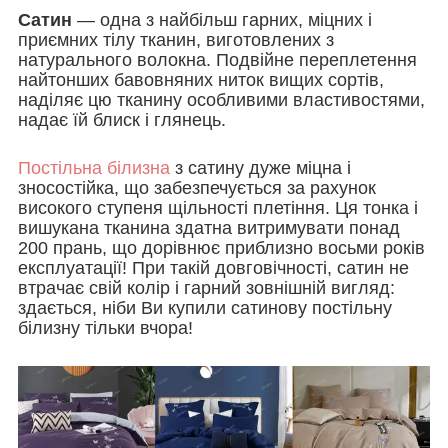
Сатин
— одна з найбільш гарних, міцних і
приємних тілу тканин, виготовлених з
натурального волокна. Подвійне переплетення
найтонших бавовняних ниток вищих сортів,
наділяє цю тканину особливими властивостями,
надає їй блиск і глянець.
Постільна білизна
з сатину дуже міцна і
зносостійка, що забезпечується за рахунок
високого ступеня щільності плетіння. Ця тонка і
вишукана тканина здатна витримувати понад
200 прань, що дорівнює приблизно восьми років
експлуатації! При такій довговічності, сатин не
втрачає свій колір і гарний зовнішній вигляд:
здається, ніби Ви купили сатинову постільну
білизну тільки вчора!