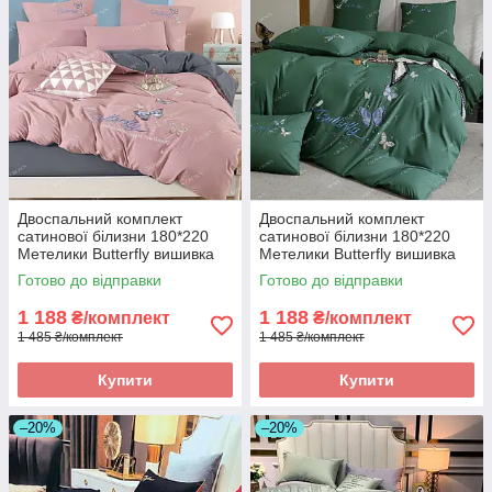
Двоспальний комплект
Двоспальний комплект
сатинової білизни 180*220
сатинової білизни 180*220
Метелики Butterfly вишивка
Метелики Butterfly вишивка
Готово до відправки
Готово до відправки
1 188
1 188
₴/комплект
₴/комплект
1 485 ₴/комплект
1 485 ₴/комплект
Купити
Купити
–20%
–20%