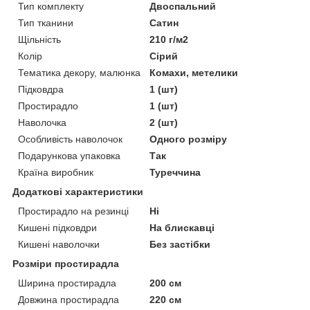
Тип комплекту
Двоспальний
Тип тканини
Сатин
Щільність
210 г/м2
Колір
Сірий
Тематика декору, малюнка
Комахи, метелики
Підковдра
1 (шт)
Простирадло
1 (шт)
Наволочка
2 (шт)
Особливість наволочок
Одного розміру
Подарункова упаковка
Так
Країна виробник
Туреччина
Додаткові характеристики
Простирадло на резинці
Ні
Кишені підковдри
На блискавці
Кишені наволочки
Без застібки
Розміри простирадла
Ширина простирадла
200 см
Довжина простирадла
220 см