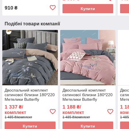
910
₴
Купити
Подібні товари компанії
Двоспальний комплект
Двоспальний комплект
Двос
сатинової білизни 180*220
сатинової білизни 180*220
сати
Метелики Butterfly
Метелики Butterfly
Мете
вишивка
вишивка
виш
1 337
1 188
1 1
₴/
₴/
комплект
комплект
ком
1 485 ₴/комплект
1 485 ₴/комплект
1 485
Купити
Купити