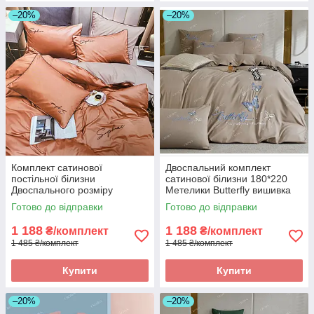
–20%
–20%
Комплект сатинової
Двоспальний комплект
постільної білизни
сатинової білизни 180*220
Двоспального розміру
Метелики Butterfly вишивка
високої якості
Готово до відправки
Готово до відправки
1 188
1 188
₴/комплект
₴/комплект
1 485 ₴/комплект
1 485 ₴/комплект
Купити
Купити
–20%
–20%