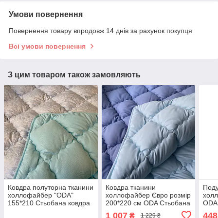
Умови повернення
Повернення товару впродовж 14 днів за рахунок покупця
Всі умови повернення
З цим товаром також замовляють
Ковдра полуторна тканини
Ковдра тканини
Поду
холлофайбер "ODA"
холлофайбер Євро розмір
холл
155*210 Стьобана ковдра
200*220 см ODA Стьобана
ODA 
ковдра
замк
1 007
448
₴
1 229 ₴