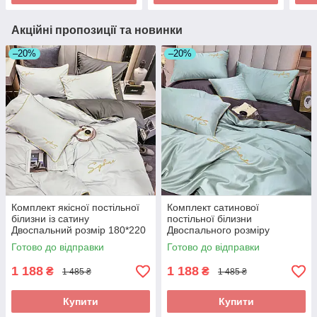
Акційні пропозиції та новинки
–20%
–20%
Комплект якісної постільної
Комплект сатинової
білизни із сатину
постільної білизни
Двоспальний розмір 180*220
Двоспального розміру
см
високої якості
Готово до відправки
Готово до відправки
1 188
1 188
₴
₴
1 485 ₴
1 485 ₴
Купити
Купити