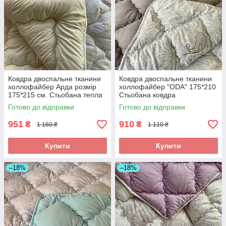
Ковдра двоспальне тканини
Ковдра двоспальне тканини
холлофайбер Арда розмір
холлофайбер "ODA" 175*210
175*215 см. Стьобана тепла
Стьобана ковдра
ковдра
Готово до відправки
Готово до відправки
951
910
₴
₴
1 160 ₴
1 110 ₴
Купити
Купити
–18%
–18%