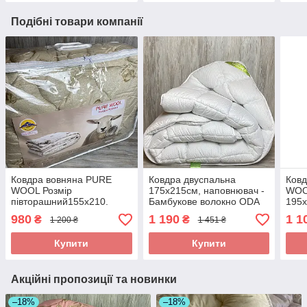
Подібні товари компанії
Ковдра вовняна PURE
Ковдра двуспальна
Ков
WOOL Розмір
175х215см, наповнювач -
WOOL
півторашний155x210.
Бамбукове волокно ODA
195x
Всесезонна
bamboo Одіяло
анти
980
1 190
1 1
₴
₴
1 200 ₴
1 451 ₴
антибактеріальна
двоспальний розмір
Купити
Купити
Акційні пропозиції та новинки
–18%
–18%