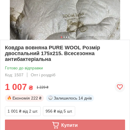
Ковдра вовняна PURE WOOL Розмір
двоспальний 175x215. Всесезонна
антибактеріальна
Готово до відправки
Код: 1507
Опт і роздріб
1 007
₴
1 229 ₴
Економія
222 ₴
Залишилось
14 днів
1 001 ₴
від 2 шт.
956 ₴
від 5 шт.
Купити