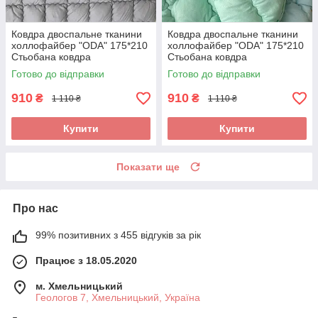
Ковдра двоспальне тканини
Ковдра двоспальне тканини
холлофайбер "ODA" 175*210
холлофайбер "ODA" 175*210
Стьобана ковдра
Стьобана ковдра
Готово до відправки
Готово до відправки
910
910
₴
₴
1 110 ₴
1 110 ₴
Купити
Купити
Показати ще
Про нас
99% позитивних з 455 відгуків за рік
Працює з 18.05.2020
м. Хмельницький
Геологов 7, Хмельницький, Україна