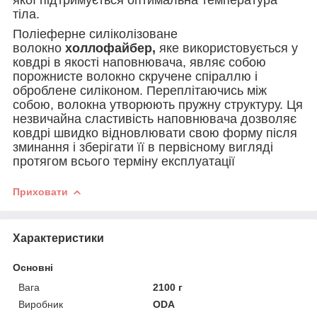
тіла.
Поліеферне силіколізоване
волокно
холлофайбер,
яке використовується у
ковдрі в якості наповнювача, являє собою
порожнисте волокно скручене спіраллю і
оброблене силіконом. Переплітаючись між
собою, волокна утворюють пружну структуру. Ця
незвичайна сластивість наповнювача дозволяє
ковдрі швидко відновлювати свою форму після
зминання і зберігати її в первісному вигляді
протягом всього терміну експлуатації
Приховати
Характеристики
Основні
Вага
2100 г
Виробник
ODA