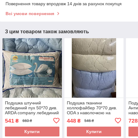
Повернення товару впродовж 14 днів за рахунок покупця
Всі умови повернення
З цим товаром також замовляють
Подушка штучний
Подушка тканини
Под
лебединий пух 50*70 див.
холлофайбер 70*70 див.
Ант
ARDA company лебединий
ODA з наволочкою на
наво
пух. Чохол 100% бавовна
замку.
100
541
448
728
₴
₴
660 ₴
546 ₴
для 
Купити
Купити