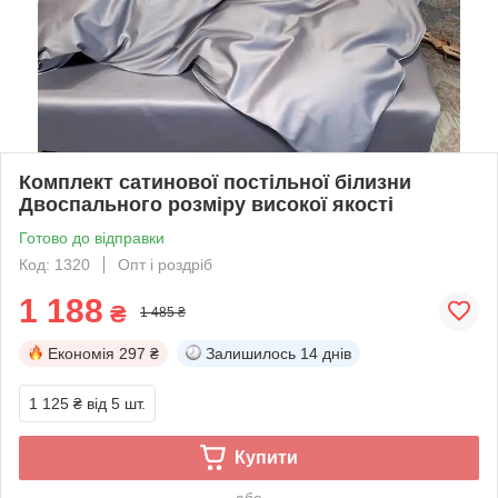
Комплект сатинової постільної білизни
Двоспального розміру високої якості
Готово до відправки
Код: 1320
Опт і роздріб
1 188
₴
1 485 ₴
Економія
297 ₴
Залишилось
14 днів
1 125 ₴
від 5 шт.
Купити
або