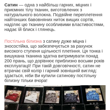
Сатин
— одна з найбільш гарних, міцних і
приємних тілу тканин, виготовлених з
натурального волокна. Подвійне переплетення
найтонших бавовняних ниток вищих сортів,
наділяє цю тканину особливими властивостями,
надає їй блиск і глянець.
Постільна білизна
з сатину дуже міцна і
зносостійка, що забезпечується за рахунок
високого ступеня щільності плетіння. Ця тонка і
вишукана тканина здатна витримувати понад
200 прань, що дорівнює приблизно восьми років
експлуатації! При такій довговічності, сатин не
втрачає свій колір і гарний зовнішній вигляд:
здається, ніби Ви купили сатинову постільну
білизну тільки вчора!