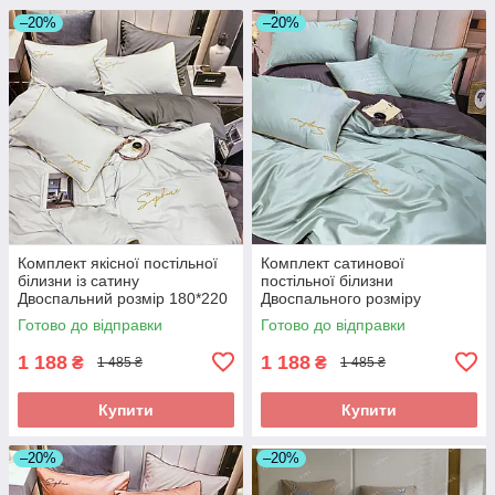
–20%
–20%
Комплект якісної постільної
Комплект сатинової
білизни із сатину
постільної білизни
Двоспальний розмір 180*220
Двоспального розміру
см
високої якості
Готово до відправки
Готово до відправки
1 188
1 188
₴
₴
1 485 ₴
1 485 ₴
Купити
Купити
–20%
–20%