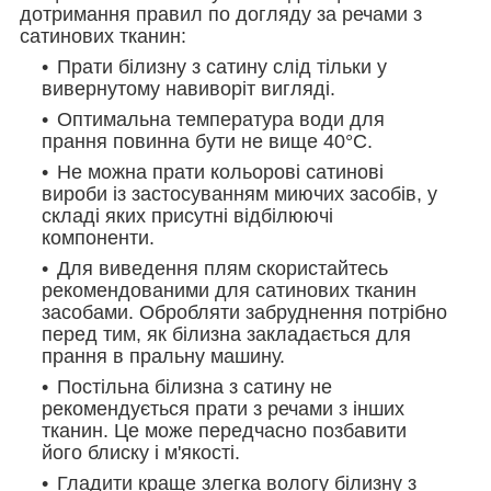
дотримання правил по догляду за речами з
сатинових тканин:
Прати білизну з сатину слід тільки у
вивернутому навиворіт вигляді.
Оптимальна температура води для
прання повинна бути не вище 40°С.
Не можна прати кольорові сатинові
вироби із застосуванням миючих засобів, у
складі яких присутні відбілюючі
компоненти.
Для виведення плям скористайтесь
рекомендованими для сатинових тканин
засобами. Обробляти забруднення потрібно
перед тим, як білизна закладається для
прання в пральну машину.
Постільна білизна з сатину не
рекомендується прати з речами з інших
тканин. Це може передчасно позбавити
його блиску і м'якості.
Гладити краще злегка вологу білизну з