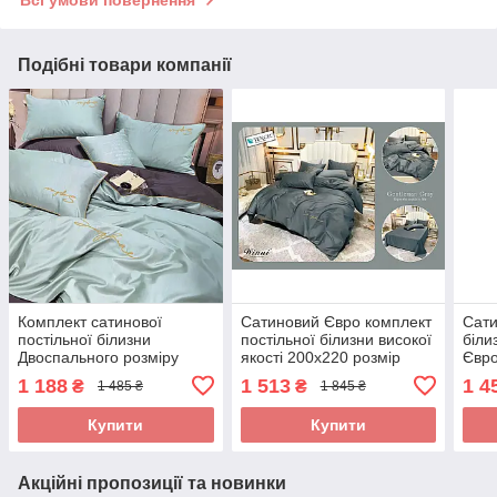
Всі умови повернення
Подібні товари компанії
Комплект сатинової
Сатиновий Євро комплект
Сати
постільної білизни
постільної білизни високої
біли
Двоспального розміру
якості 200х220 розмір
Євро
високої якості
підодіяльника
1 188
1 513
1 4
₴
₴
1 485 ₴
1 845 ₴
Купити
Купити
Акційні пропозиції та новинки