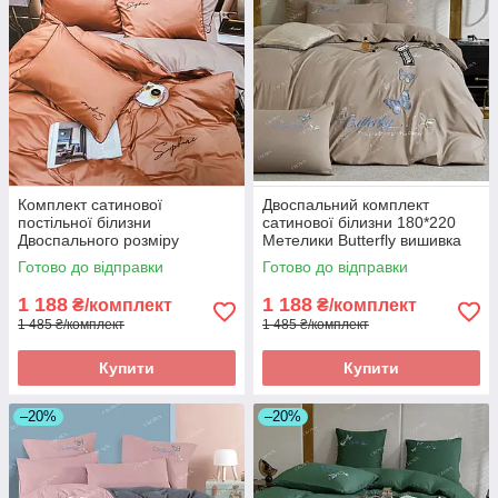
Комплект сатинової
Двоспальний комплект
постільної білизни
сатинової білизни 180*220
Двоспального розміру
Метелики Butterfly вишивка
високої якості
Готово до відправки
Готово до відправки
1 188
1 188
₴/комплект
₴/комплект
1 485 ₴/комплект
1 485 ₴/комплект
Купити
Купити
–20%
–20%