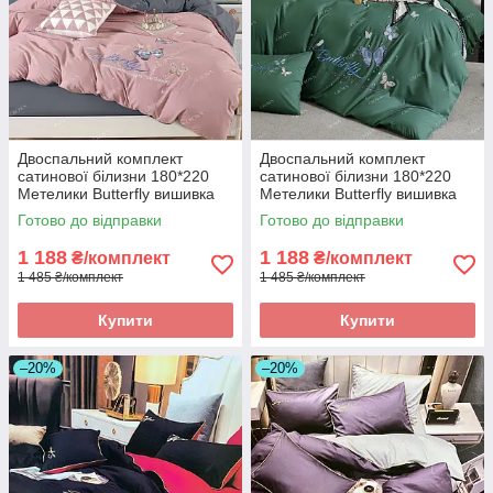
Двоспальний комплект
Двоспальний комплект
сатинової білизни 180*220
сатинової білизни 180*220
Метелики Butterfly вишивка
Метелики Butterfly вишивка
Готово до відправки
Готово до відправки
1 188
1 188
₴/комплект
₴/комплект
1 485 ₴/комплект
1 485 ₴/комплект
Купити
Купити
–20%
–20%