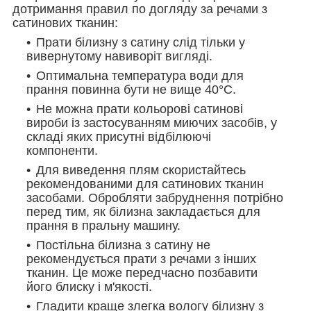
дотримання правил по догляду за речами з
сатинових тканин:
Прати білизну з сатину слід тільки у
вивернутому навиворіт вигляді.
Оптимальна температура води для
прання повинна бути не вище 40°С.
Не можна прати кольорові сатинові
вироби із застосуванням миючих засобів, у
складі яких присутні відбілюючі
компоненти.
Для виведення плям скористайтесь
рекомендованими для сатинових тканин
засобами. Обробляти забруднення потрібно
перед тим, як білизна закладається для
прання в пральну машину.
Постільна білизна з сатину не
рекомендується прати з речами з інших
тканин. Це може передчасно позбавити
його блиску і м'якості.
Гладити краще злегка вологу білизну з