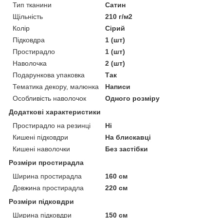
Тип тканини
Сатин
Щільність
210 г/м2
Колір
Сірий
Підковдра
1 (шт)
Простирадло
1 (шт)
Наволочка
2 (шт)
Подарункова упаковка
Так
Тематика декору, малюнка
Написи
Особливість наволочок
Одного розміру
Додаткові характеристики
Простирадло на резинці
Ні
Кишені підковдри
На блискавці
Кишені наволочки
Без застібки
Розміри простирадла
Ширина простирадла
160 см
Довжина простирадла
220 см
Розміри підковдри
Ширина підковдри
150 см