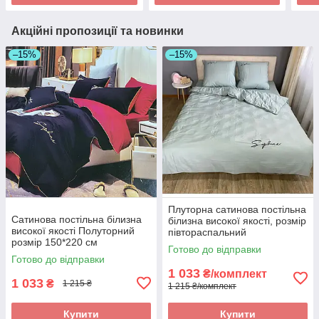
Акційні пропозиції та новинки
–15%
–15%
Плуторна сатинова постільна
Сатинова постільна білизна
білизна високої якості, розмір
високої якості Полуторний
півтораспальний
розмір 150*220 см
Готово до відправки
Готово до відправки
1 033
₴/комплект
1 033
₴
1 215 ₴
1 215 ₴/комплект
Купити
Купити