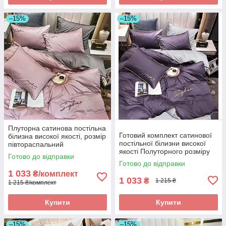
–15%
–15%
Плуторна сатинова постільна
Готовий комплект сатинової
білизна високої якості, розмір
постільної білизни високої
півтораспальний
якості Полуторного розміру
Готово до відправки
Готово до відправки
1 033
₴/комплект
1 033
₴
1 215 ₴
1 215 ₴/комплект
Купити
Купити
–15%
–15%