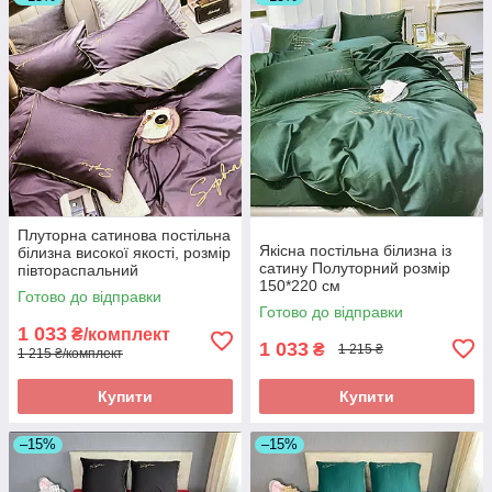
Плуторна сатинова постільна
Якісна постільна білизна із
білизна високої якості, розмір
сатину Полуторний розмір
півтораспальний
150*220 см
Готово до відправки
Готово до відправки
1 033
₴/комплект
1 033
₴
1 215 ₴
1 215 ₴/комплект
Купити
Купити
–15%
–15%