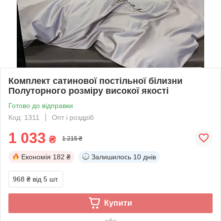
Комплект сатинової постільної білизни
Полуторного розміру високої якості
Готово до відправки
Код: 1311
Опт і роздріб
1 033
₴
1 215 ₴
Економія
182 ₴
Залишилось
10 днів
968 ₴
від 5 шт.
Купити
або