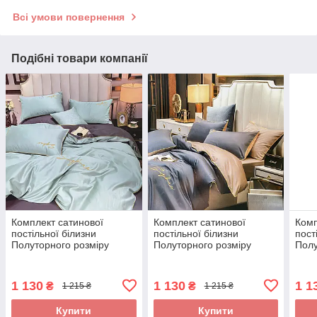
Всі умови повернення
Подібні товари компанії
Комплект сатинової
Комплект сатинової
Комп
постільної білизни
постільної білизни
пост
Полуторного розміру
Полуторного розміру
Полу
високої якості
високої якості
висо
1 130
1 130
1 1
₴
₴
1 215 ₴
1 215 ₴
Купити
Купити