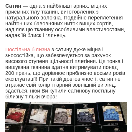
Сатин
— одна з найбільш гарних, міцних і
приємних тілу тканин, виготовлених з
натурального волокна. Подвійне переплетення
найтонших бавовняних ниток вищих сортів,
наділяє цю тканину особливими властивостями,
надає їй блиск і глянець.
Постільна білизна
з сатину дуже міцна і
зносостійка, що забезпечується за рахунок
високого ступеня щільності плетіння. Ця тонка і
вишукана тканина здатна витримувати понад
200 прань, що дорівнює приблизно восьми років
експлуатації! При такій довговічності, сатин не
втрачає свій колір і гарний зовнішній вигляд:
здається, ніби Ви купили сатинову постільну
білизну тільки вчора!