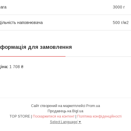
ага
3000 г
ільність наповнювача
500 г/м2
нформація для замовлення
іна:
1 708 ₴
Сайт створений на маркетплейсі
Prom.ua
Продавець на Bigl.ua
TOP STORE |
Поскаржитися на контент
|
Політика конфіденційності
Select Language
▼