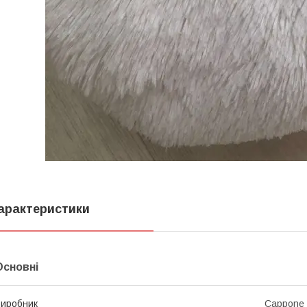
арактеристики
Основні
иробник
Cappone