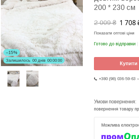
200 * 230 см
1 708 
2 009 ₴
Показати оптові ціни
Готово до відправки
–15%
Залишилось
0
0
днів
0
0
0
0
0
0
Купити
+380 (98) 036-59-63
повернення товару п