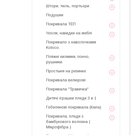
Штори, тюль, портьєри
Подушки
Покривала ТЕП
Чохли, накидки на меблі
Покривало з наволочками
Koloco.
Пляжні килимки, пончо,
рушники.
Простыня на резинке
Покривала велюрові
Покривала "Травичка"
Дитячі іграшки пледи 3 в 1
Гобеленові покривала (Капа)
Покривала, пледи з
бамбукового волокна (
Мікрофібра )