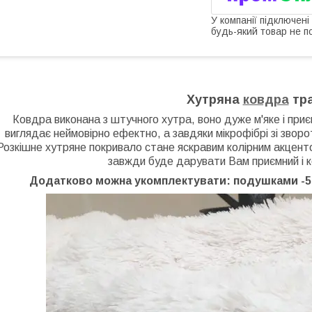
У компанії підключені
будь-який товар не п
Хутряна
ковдра
тр
Ковдра виконана з штучного хутра, воно дуже м'яке і при
виглядає неймовірно ефектно, а завдяки мікрофібрі зі зворо
Розкішне хутряне покривало стане яскравим колірним акцентом 
завжди буде дарувати Вам приємний і 
Додатково можна укомплектувати: подушками -50 *