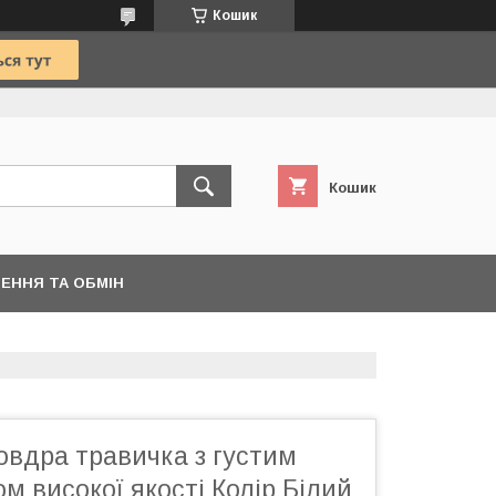
Кошик
Кошик
ЕННЯ ТА ОБМІН
овдра травичка з густим
м високої якості Колір Білий