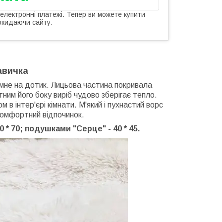
 електронні платежі. Тепер ви можете купити
окидаючи сайту.
авичка
ємне на дотик. Лицьова частина покривала
тним його боку виріб чудово зберігає тепло.
в інтер'єрі кімнати. М'який і пухнастий ворс
комфортний відпочинок.
 70; подушками "Серце" - 40 * 45.