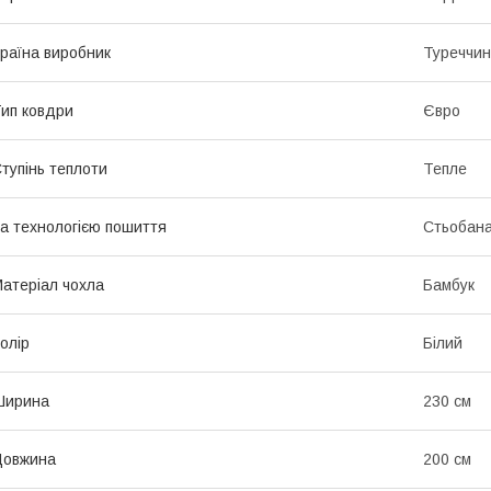
раїна виробник
Туреччи
ип ковдри
Євро
тупінь теплоти
Тепле
а технологією пошиття
Стьобан
атеріал чохла
Бамбук
олір
Білий
Ширина
230 см
Довжина
200 см