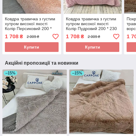
Ковдра травичка з густим
Ковдра травичка з густим
Покр
хутром високої якості
хутром високої якості
трав
Колір Персиковий 200 *
Колір Пудровий 200 * 230
ворс
230 см
см
Колі
1 708
1 708
1 7
₴
₴
2 009 ₴
2 009 ₴
Купити
Купити
Акційні пропозиції та новинки
–15%
–15%