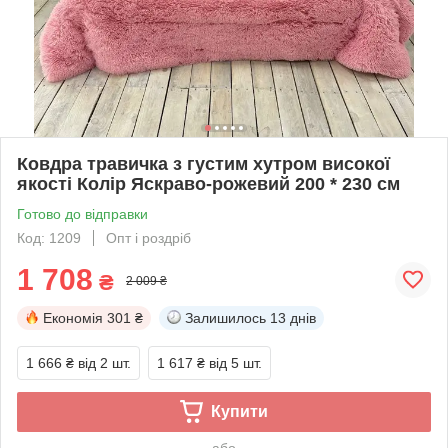
Ковдра травичка з густим хутром високої
якості Колір Яскраво-рожевий 200 * 230 см
Готово до відправки
Код: 1209
Опт і роздріб
1 708
₴
2 009 ₴
Економія
301 ₴
Залишилось
13 днів
1 666 ₴
від 2 шт.
1 617 ₴
від 5 шт.
Купити
або