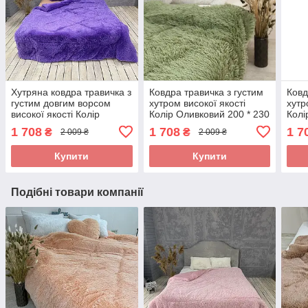
Хутряна ковдра травичка з
Ковдра травичка з густим
Ковд
густим довгим ворсом
хутром високої якості
хутр
високої якості Колір
Колір Оливковий 200 * 230
Колі
Фіолетовий 200 * 230 см
см
200 
1 708
1 708
1 7
₴
₴
2 009 ₴
2 009 ₴
Купити
Купити
Подібні товари компанії