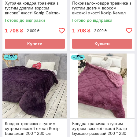
Хутряна ковдра травичка з
Покривало-ковдра травичка з
густим довгим ворсом
густим довгим ворсом
високої якості Колір Світло-
високої якості Колір Кемел
сірий 200 * 230 см
200 * 230 см
Готово до відправки
Готово до відправки
1 708
1 708
₴
₴
2 009 ₴
2 009 ₴
Купити
Купити
–15%
–15%
Ковдра травичка з густим
Ковдра травичка з густим
хутром високої якості Колір
хутром високої якості Колір
Баклажан 200 * 230 см
Бузково-рожевий 200 * 230