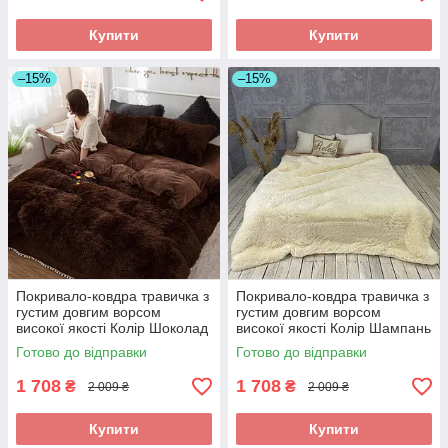
Купити
Купити
–15%
–15%
Покривало-ковдра травичка з
Покривало-ковдра травичка з
густим довгим ворсом
густим довгим ворсом
високої якості Колір Шоколад
високої якості Колір Шампань
200 * 230 см
200 * 230 см
Готово до відправки
Готово до відправки
1 708
1 708
₴
₴
2 009 ₴
2 009 ₴
Купити
Купити