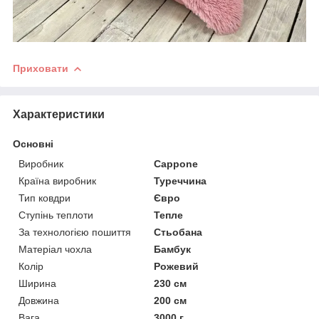
Приховати
Характеристики
Основні
Виробник
Cappone
Країна виробник
Туреччина
Тип ковдри
Євро
Ступінь теплоти
Тепле
За технологією пошиття
Стьобана
Матеріал чохла
Бамбук
Колір
Рожевий
Ширина
230 см
Довжина
200 см
Вага
3000 г