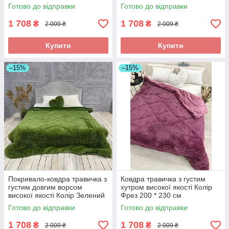
см
Готово до відправки
Готово до відправки
1 708
1 708
₴
₴
2 009 ₴
2 009 ₴
Купити
Купити
–15%
–15%
Покривало-ковдра травичка з
Ковдра травичка з густим
густим довгим ворсом
хутром високої якості Колір
високої якості Колір Зелений
Фрез 200 * 230 см
200 * 230 см
Готово до відправки
Готово до відправки
1 708
1 708
₴
₴
2 009 ₴
2 009 ₴