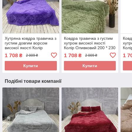
Хутряна ковдра травичка з
Ковдра травичка з густим
Ковд
густим довгим ворсом
хутром високої якості
хутр
високої якості Колір
Колір Оливковий 200 * 230
Колі
Фіолетовий 200 * 230 см
см
200 
1 708
1 708
1 7
₴
₴
2 009 ₴
2 009 ₴
Купити
Купити
Подібні товари компанії