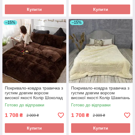
Купити
Купити
–15%
–15%
Покривало-ковдра травичка з
Покривало-ковдра травичка з
густим довгим ворсом
густим довгим ворсом
високої якості Колір Шоколад
високої якості Колір Шампань
200 * 230 см
200 * 230 см
Готово до відправки
Готово до відправки
1 708
1 708
₴
₴
2 009 ₴
2 009 ₴
Купити
Купити