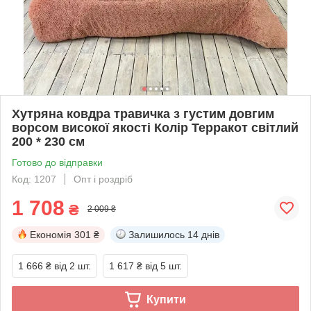
Хутряна ковдра травичка з густим довгим
ворсом високої якості Колір Терракот світлий
200 * 230 см
Готово до відправки
Код: 1207
Опт і роздріб
1 708
₴
2 009 ₴
Економія
301 ₴
Залишилось
14 днів
1 666 ₴
від 2 шт.
1 617 ₴
від 5 шт.
Купити