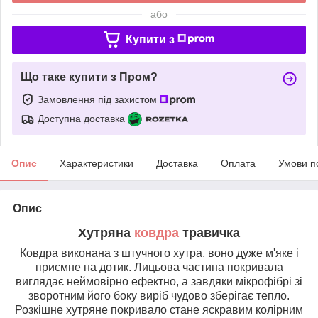
або
Купити з
Що таке купити з Пром?
Замовлення під захистом
Доступна доставка
Опис
Характеристики
Доставка
Оплата
Умови п
Опис
Хутряна
ковдра
травичка
Ковдра виконана з штучного хутра, воно дуже м'яке і
приємне на дотик. Лицьова частина покривала
виглядає неймовірно ефектно, а завдяки мікрофібрі зі
зворотним його боку виріб чудово зберігає тепло.
Розкішне хутряне покривало стане яскравим колірним