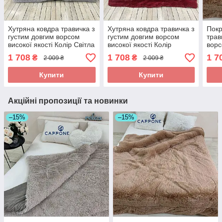
Хутряна ковдра травичка з
Хутряна ковдра травичка з
Покр
густим довгим ворсом
густим довгим ворсом
трав
високої якості Колір Світла
високої якості Колір
ворс
сталь 200 * 230 см
Червоний 200 * 230 см
Колі
1 708
1 708
1 7
₴
₴
2 009 ₴
2 009 ₴
Купити
Купити
Акційні пропозиції та новинки
–15%
–15%