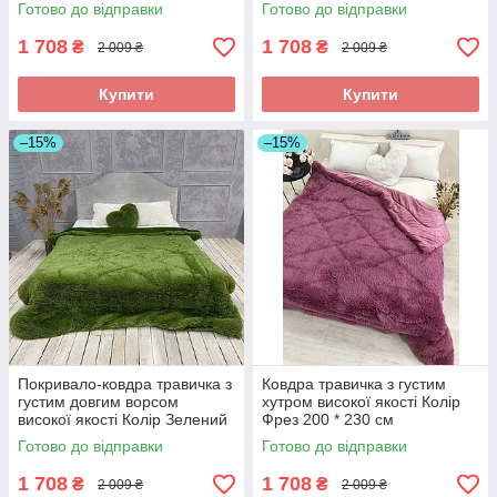
см
Готово до відправки
Готово до відправки
1 708
1 708
₴
₴
2 009 ₴
2 009 ₴
Купити
Купити
–15%
–15%
Покривало-ковдра травичка з
Ковдра травичка з густим
густим довгим ворсом
хутром високої якості Колір
високої якості Колір Зелений
Фрез 200 * 230 см
200 * 230 см
Готово до відправки
Готово до відправки
1 708
1 708
₴
₴
2 009 ₴
2 009 ₴