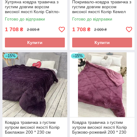
Хутряна ковдра травичка з
Покривало-ковдра травичка з
густим довгим ворсом
густим довгим ворсом
високої якості Колір Світло-
високої якості Колір Кемел
сірий 200 * 230 см
200 * 230 см
Готово до відправки
Готово до відправки
1 708
1 708
₴
₴
2 009 ₴
2 009 ₴
Купити
Купити
–15%
–15%
Ковдра травичка з густим
Ковдра травичка з густим
хутром високої якості Колір
хутром високої якості Колір
Баклажан 200 * 230 см
Бузково-рожевий 200 * 230