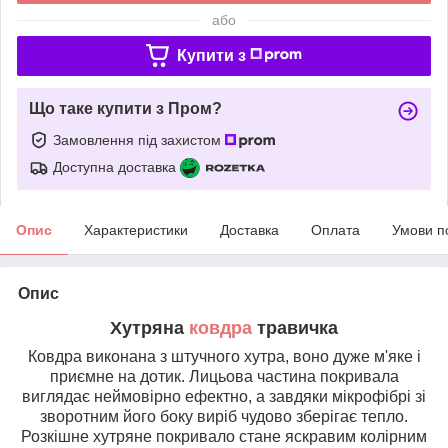
або
Купити з
Що таке купити з Пром?
Замовлення під захистом
Доступна доставка
Опис
Характеристики
Доставка
Оплата
Умови п
Опис
Хутряна
ковдра
травичка
Ковдра виконана з штучного хутра, воно дуже м'яке і
приємне на дотик. Лицьова частина покривала
виглядає неймовірно ефектно, а завдяки мікрофібрі зі
зворотним його боку виріб чудово зберігає тепло.
Розкішне хутряне покривало стане яскравим колірним