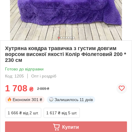
Хутряна ковдра травичка з густим довгим
ворсом високої якості Колір Фіолетовий 200 *
230 см
Готово до відправки
Код: 1205
Опт і роздріб
1 708
₴
2 009 ₴
Економія
301 ₴
Залишилось
11 днів
1 666 ₴
від 2 шт.
1 617 ₴
від 5 шт.
Купити