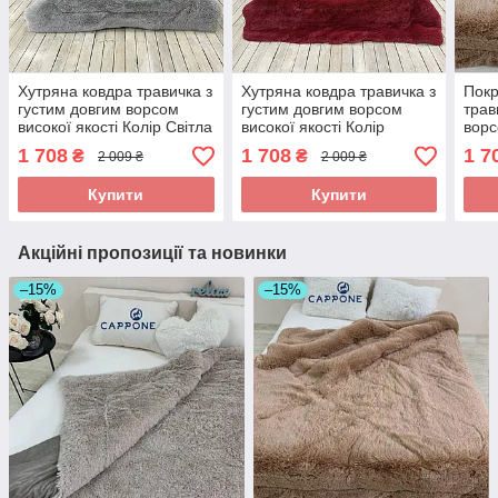
Хутряна ковдра травичка з
Хутряна ковдра травичка з
Покр
густим довгим ворсом
густим довгим ворсом
трав
високої якості Колір Світла
високої якості Колір
ворс
сталь 200 * 230 см
Червоний 200 * 230 см
Колі
1 708
1 708
1 7
₴
₴
2 009 ₴
2 009 ₴
Купити
Купити
Акційні пропозиції та новинки
–15%
–15%