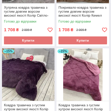
Хутряна ковдра травичка з
Покривало-ковдра травичка з
густим довгим ворсом
густим довгим ворсом
високої якості Колір Світло-
високої якості Колір Кемел
сірий 200 * 230 см
200 * 230 см
Готово до відправки
Готово до відправки
1 708
1 708
₴
₴
2 009 ₴
2 009 ₴
Купити
Купити
–15%
–15%
Ковдра травичка з густим
Ковдра травичка з густим
хутром високої якості Колір
хутром високої якості Колір