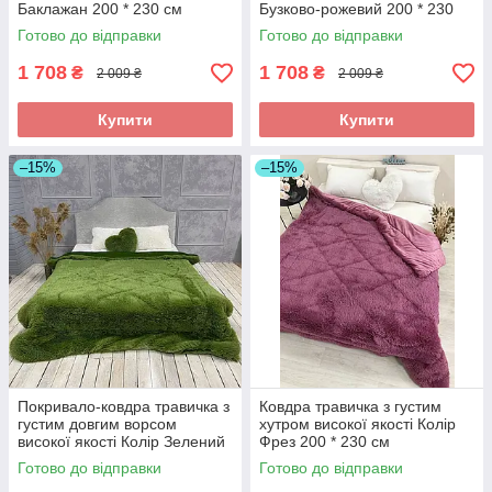
Баклажан 200 * 230 см
Бузково-рожевий 200 * 230
см
Готово до відправки
Готово до відправки
1 708
1 708
₴
₴
2 009 ₴
2 009 ₴
Купити
Купити
–15%
–15%
Покривало-ковдра травичка з
Ковдра травичка з густим
густим довгим ворсом
хутром високої якості Колір
високої якості Колір Зелений
Фрез 200 * 230 см
200 * 230 см
Готово до відправки
Готово до відправки