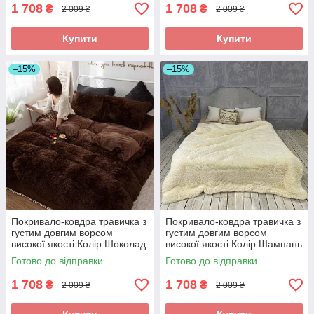
1 708
1 708
₴
₴
2 009 ₴
2 009 ₴
Купити
Купити
–15%
–15%
Покривало-ковдра травичка з
Покривало-ковдра травичка з
густим довгим ворсом
густим довгим ворсом
високої якості Колір Шоколад
високої якості Колір Шампань
200 * 230 см
200 * 230 см
Готово до відправки
Готово до відправки
1 708
1 708
₴
₴
2 009 ₴
2 009 ₴