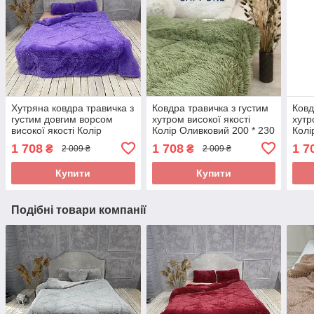
Хутряна ковдра травичка з
Ковдра травичка з густим
Ковд
густим довгим ворсом
хутром високої якості
хутр
високої якості Колір
Колір Оливковий 200 * 230
Колі
Фіолетовий 200 * 230 см
см
200 
1 708
1 708
1 7
₴
₴
2 009 ₴
2 009 ₴
Купити
Купити
Подібні товари компанії