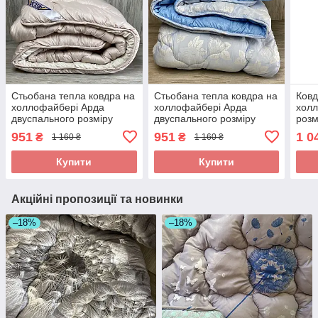
Стьобана тепла ковдра на
Стьобана тепла ковдра на
Ковд
холлофайбері Арда
холлофайбері Арда
хол
двуспального розміру
двуспального розміру
розм
175*215 см.
175*215 см.
951
951
1 0
₴
₴
1 160 ₴
1 160 ₴
Купити
Купити
Акційні пропозиції та новинки
–18%
–18%