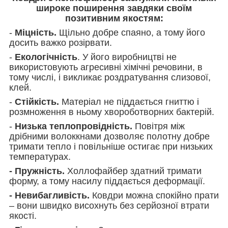
широке поширення завдяки своїм
позитивним якостям:
-
Міцність.
Щільно добре спаяно, а тому його
досить важко розірвати.
-
Екологічність
. У його виробництві не
використовують агресивні хімічні речовини, в
тому числі, і викликає роздратування слизової,
клей.
-
Стійкість.
Матеріал не піддається гниттю і
розмноження в ньому хвороботворних бактерій.
-
Низька теплопровідність.
Повітря між
дрібними волоккнами дозволяє полотну добре
тримати тепло і повільніше остигає при низьких
температурах.
- Пружність.
Холлофайбер здатний тримати
форму, а тому насилу піддається деформації.
- Невибагливість.
Ковдри можна спокійно прати
– вони швидко висохнуть без серйозної втрати
якості.