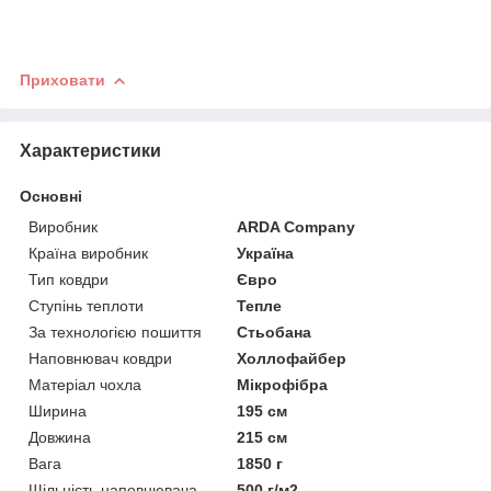
Приховати
Характеристики
Основні
Виробник
ARDA Company
Країна виробник
Україна
Тип ковдри
Євро
Ступінь теплоти
Тепле
За технологією пошиття
Стьобана
Наповнювач ковдри
Холлофайбер
Матеріал чохла
Мікрофібра
Ширина
195 см
Довжина
215 см
Вага
1850 г
Щільність наповнювача
500 г/м2