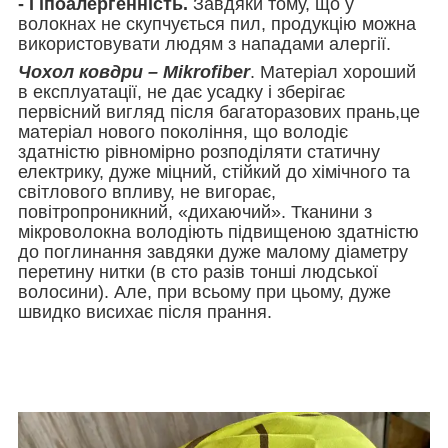
- Гіпоалергенність.
Завдяки тому, що у
волокнах не скупчується пил, продукцію можна
використовувати людям з нападами алергії.
Чохол ковдри – Mikrofiber
. Матеріал хороший
в експлуатації, не дає усадку і зберігає
первісний вигляд після багаторазових прань,це
матеріал нового покоління, що володіє
здатністю рівномірно розподіляти статичну
електрику, дуже міцний, стійкий до хімічного та
світлового впливу, не вигорає,
повітропроникний, «дихаючий». Тканини з
мікроволокна володіють підвищеною здатністю
до поглинання завдяки дуже малому діаметру
перетину нитки (в сто разів тонші людської
волосини). Але, при всьому при цьому, дуже
швидко висихає після прання.