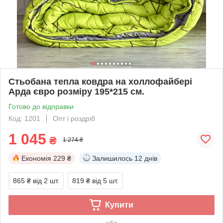
Стьобана тепла ковдра на холлофайбері
Арда євро розміру 195*215 см.
Готово до відправки
Код: 1201
Опт і роздріб
1 045
₴
1 274 ₴
Економія
229 ₴
Залишилось
12 днів
865 ₴
від 2 шт.
819 ₴
від 5 шт.
Купити
або