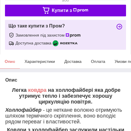
Купити з
Що таке купити з Пром?
Замовлення під захистом
Доступна доставка
Опис
Характеристики
Доставка
Оплата
Умови п
Опис
Легка
ковдра
на холлофайбері яка добре
утримує тепло і забезпечує хорошу
циркуляцію повітря.
Холлофайбер
- це неткане волокно отримують
шляхом термічного скріплення, воно володіє
рядом переваг і властивостей.
Ковдри з холлофайбер заслужили настільки