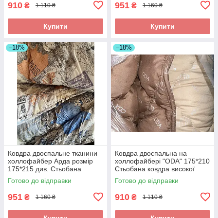
910
951
₴
₴
1 110 ₴
1 160 ₴
Купити
Купити
–18%
–18%
Ковдра двоспальне тканини
Ковдра двоспальна на
холлофайбер Арда розмір
холлофайбері "ODA" 175*210
175*215 див. Стьобана
Стьобана ковдра високої
ковдру теплоео
якості
Готово до відправки
Готово до відправки
951
910
₴
₴
1 160 ₴
1 110 ₴
Купити
Купити