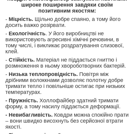
широке поширення завдяки своїм
позитивним якостям:
-
Міцність.
Щільно добре спаяно, а тому його
досить важко розірвати.
-
Екологічність
. У його виробництві не
використовують агресивні хімічні речовини, в
тому числі, і викликає роздратування слизової,
клей.
-
Стійкість.
Матеріал не піддається гниттю і
розмноження в ньому хвороботворних бактерій.
-
Низька теплопровідність.
Повітря між
дрібними волоккнами дозволяє полотну добре
тримати тепло і повільніше остигає при низьких
температурах.
- Пружність.
Холлофайбер здатний тримати
форму, а тому насилу піддається деформації.
- Невибагливість.
Ковдри можна спокійно прати
– вони швидко висохнуть без серйозної втрати
якості.