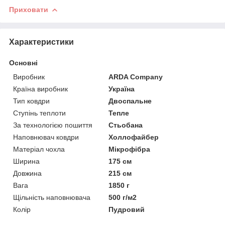
Приховати
Характеристики
Основні
Виробник
ARDA Company
Країна виробник
Україна
Тип ковдри
Двоспальне
Ступінь теплоти
Тепле
За технологією пошиття
Стьобана
Наповнювач ковдри
Холлофайбер
Матеріал чохла
Мікрофібра
Ширина
175 см
Довжина
215 см
Вага
1850 г
Щільність наповнювача
500 г/м2
Колір
Пудровий