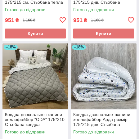
175*215 см. Стьобана тепла
175*215 див. Стьобана
ковдра
ковдру теплоео
Готово до відправки
Готово до відправки
951
951
₴
₴
1 160 ₴
1 160 ₴
Купити
Купити
–18%
–18%
Ковдра двоспальне тканини
Ковдра двоспальне тканини
холлофайбер "ODA" 175*210
холлофайбер Арда розмір
Стьобана ковдра
175*215 див. Стьобана
ковдру теплоео
Готово до відправки
Готово до відправки