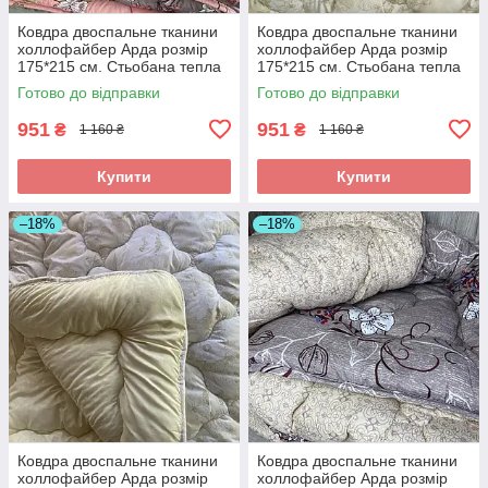
Ковдра двоспальне тканини
Ковдра двоспальне тканини
холлофайбер Арда розмір
холлофайбер Арда розмір
175*215 см. Стьобана тепла
175*215 см. Стьобана тепла
ковдра
ковдра
Готово до відправки
Готово до відправки
951
951
₴
₴
1 160 ₴
1 160 ₴
Купити
Купити
–18%
–18%
Ковдра двоспальне тканини
Ковдра двоспальне тканини
холлофайбер Арда розмір
холлофайбер Арда розмір