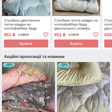
Стьобана двоспальне
Стьобана тепла ковдра на
Стьо
тепла ковдра на
холлофайбері Арда
хол
холлофайбері Арда
двуспального розміру
двус
розміру 175*215 см.
175*215 см.
175*
951
951
828
₴
₴
1 160 ₴
1 160 ₴
Купити
Купити
Акційні пропозиції та новинки
–18%
–18%