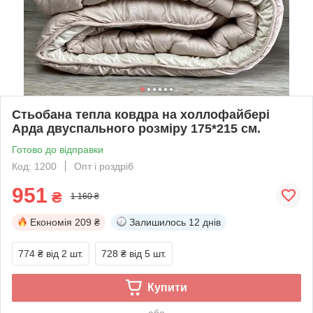
Стьобана тепла ковдра на холлофайбері
Арда двуспального розміру 175*215 см.
Готово до відправки
Код: 1200
Опт і роздріб
951
₴
1 160 ₴
Економія
209 ₴
Залишилось
12 днів
774 ₴
від 2 шт.
728 ₴
від 5 шт.
Купити
або