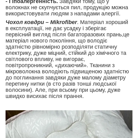
- Гіпоалергенність.
Завдяки тому, що у
волокнах не скупчується пил, продукцію можна
використовувати людям з нападами алергії.
Чохол ковдри – Mikrofiber
. Матеріал хороший
в експлуатації, не дає усадку і зберігає
первісний вигляд після багаторазових прань,це
матеріал нового покоління, що володіє
здатністю рівномірно розподіляти статичну
електрику, дуже міцний, стійкий до хімічного та
світлового впливу, не вигорає,
повітропроникний, «дихаючий». Тканини з
мікроволокна володіють підвищеною здатністю
до поглинання завдяки дуже малому діаметру
перетину нитки (в сто разів тонші людської
волосини). Але, при всьому при цьому, дуже
швидко висихає після прання.