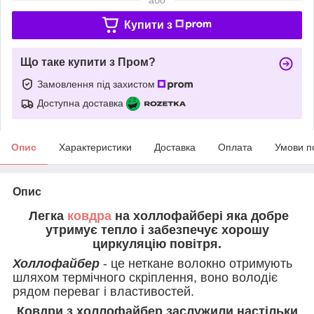
Купити з
Що таке купити з Пром?
Замовлення під захистом
Доступна доставка
Опис
Характеристики
Доставка
Оплата
Умови п
Опис
Легка
ковдра
на холлофайбері яка добре
утримує тепло і забезпечує хорошу
циркуляцію повітря.
Холлофайбер
- це неткане волокно отримують
шляхом термічного скріплення, воно володіє
рядом переваг і властивостей.
Ковдри з холлофайбер заслужили настільки