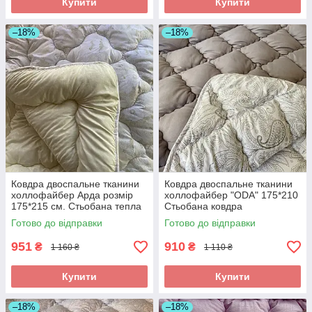
Купити
Купити
–18%
–18%
Ковдра двоспальне тканини
Ковдра двоспальне тканини
холлофайбер Арда розмір
холлофайбер "ODA" 175*210
175*215 см. Стьобана тепла
Стьобана ковдра
ковдра
Готово до відправки
Готово до відправки
951
910
₴
₴
1 160 ₴
1 110 ₴
Купити
Купити
–18%
–18%