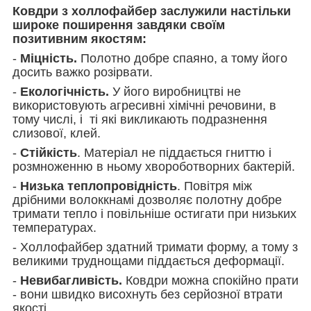
Ковдри з холлофайбер заслужили настільки
широке поширення завдяки своїм
позитивним якостям:
-
Міцність.
Полотно добре спаяно, а тому його
досить важко розірвати.
-
Екологічність.
У його виробництві не
використовують агресивні хімічні речовини, в
тому числі, і ті які викликають подразнення
слизової, клей.
-
Стійкість
. Матеріал не піддається гниттю і
розмноженню в ньому хвороботворних бактерій.
-
Низька теплопровідність
. Повітря між
дрібними волоккнамі дозволяє полотну добре
тримати тепло і повільніше остигати при низьких
температурах.
- Холлофайбер здатний тримати форму, а тому з
великими труднощами піддається деформації.
-
Невибагливість.
Ковдри можна спокійно прати
- вони швидко висохнуть без серйозної втрати
якості.