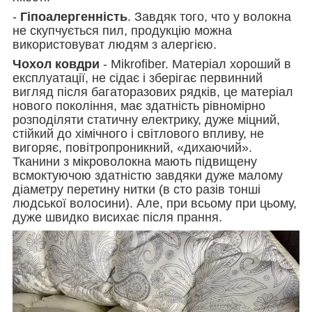
-
Гіпоалергенність
. Завдяк того, что у волокна
не скупчується пил, продукцію можна
використовуват людям з алергією.
Чохол ковдри
- Mikrofiber. Матеріал хороший в
експлуатації, не сідає і зберігає первинний
вигляд після багаторазових рядків, це матеріал
нового покоління, має здатність рівномірно
розподіляти статичну електрику, дуже міцний,
стійкий до хімічного і світлового впливу, не
вигоряє, повітропроникний, «дихаючий».
Тканини з мікроволокна мають підвищену
всмоктуючою здатністю завдяки дуже малому
діаметру перетину нитки (в сто разів тонші
людської волосини). Але, при всьому при цьому,
дуже швидко висихає після прання.