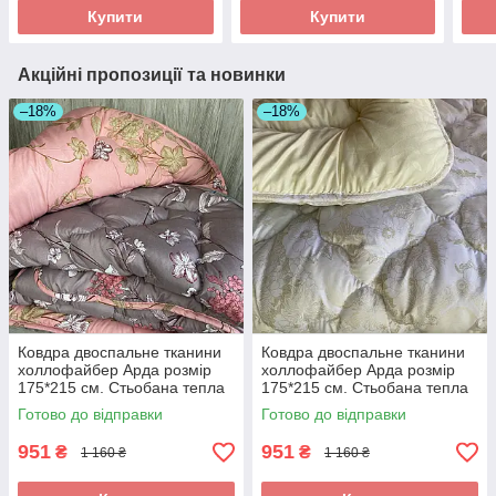
Купити
Купити
Акційні пропозиції та новинки
–18%
–18%
Ковдра двоспальне тканини
Ковдра двоспальне тканини
холлофайбер Арда розмір
холлофайбер Арда розмір
175*215 см. Стьобана тепла
175*215 см. Стьобана тепла
ковдра
ковдра
Готово до відправки
Готово до відправки
951
951
₴
₴
1 160 ₴
1 160 ₴