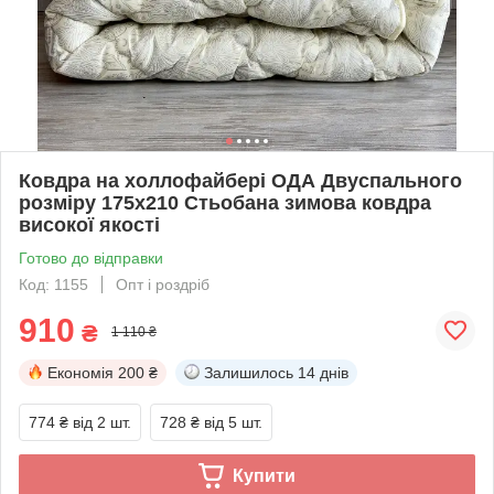
Ковдра на холлофайбері ОДА Двуспального
розміру 175х210 Стьобана зимова ковдра
високої якості
Готово до відправки
Код: 1155
Опт і роздріб
910
₴
1 110 ₴
Економія
200 ₴
Залишилось
14 днів
774 ₴
від 2 шт.
728 ₴
від 5 шт.
Купити