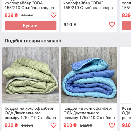
холлофайбер "ODA"
холлофайбер "ODA"
хол
155*210 Стьобана ковдра
155*210 Стьобана ковдра
155*
839
839
₴
1 024 ₴
910
₴
Купити
Подібні товари компанії
Ковдра на холлофайбері
Ковдра на холлофайбері
Ковд
ОДА Двуспального
ОДА Двуспального
ОДА 
розміру 175х210 Стьобана
розміру 175х210 Стьобана
розм
зимова ковдра високої
зимова ковдра високої
зимо
910
910
910
₴
₴
1 110 ₴
1 110 ₴
якості
якості
якос