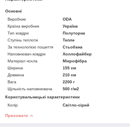
Основні
Виробник
ODA
Країна виробник
Україна
Тип ковдри
Полуторна
Ступінь теплоти
Тепле
За технологією пошиття
Стьобана
Наповнювач ковдри
Холлофайбер
Матеріал чохла
Мікрофібра
Ширина
155 см
Довжина
210 см
Вага
2200 г
Щільність наповнювача
500 г/м2
Користувальницькі характеристики
Колір
Світло-сірий
Приховати