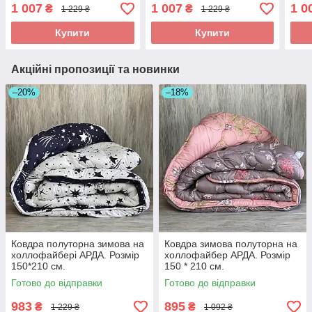
ковдра високої якості
ковдра високої якості
ковд
1 007
1 007
1 0
₴
₴
1 229 ₴
1 229 ₴
Купити
Купити
Акційні пропозиції та новинки
–20%
–18%
Ковдра полуторна зимова на
Ковдра зимова полуторна на
холлофайбері АРДА. Розмір
холлофайбер АРДА. Розмір
150*210 см.
150 * 210 см.
Готово до відправки
Готово до відправки
983
895
₴
₴
1 229 ₴
1 092 ₴