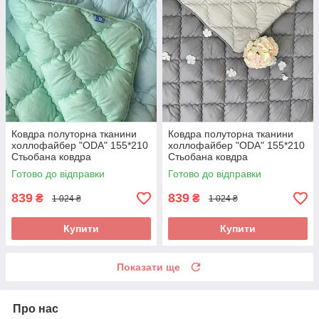
Ковдра полуторна тканини
Ковдра полуторна тканини
холлофайбер "ODA" 155*210
холлофайбер "ODA" 155*210
Стьобана ковдра
Стьобана ковдра
Готово до відправки
Готово до відправки
839
839
₴
₴
1 024 ₴
1 024 ₴
Купити
Купити
Показати ще
Про нас