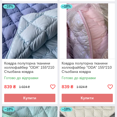
–18%
–18%
Ковдра полуторна тканини
Ковдра полуторна тканини
холлофайбер "ODA" 155*210
холлофайбер "ODA" 155*210
Стьобана ковдра
Стьобана ковдра
Готово до відправки
Готово до відправки
839
839
₴
₴
1 024 ₴
1 024 ₴
Купити
Купити
–18%
–18%