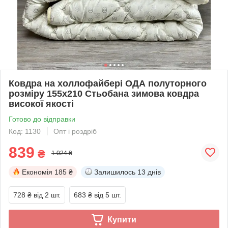
Ковдра на холлофайбері ОДА полуторного
розміру 155х210 Стьобана зимова ковдра
високої якості
Готово до відправки
Код: 1130
Опт і роздріб
839
₴
1 024 ₴
Економія
185 ₴
Залишилось
13 днів
728 ₴
від 2 шт.
683 ₴
від 5 шт.
Купити