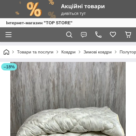
Інтернет-магазин "TOP STORE"
Товари та послуги
Ковдри
Зимові ковдри
Полутор
–18%