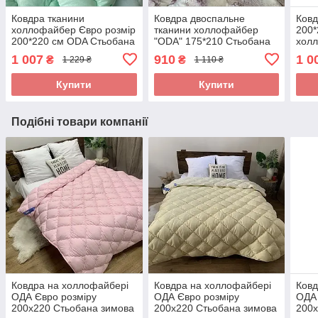
Ковдра тканини
Ковдра двоспальне
Ковд
холлофайбер Євро розмір
тканини холлофайбер
200*
200*220 см ODA Стьобана
"ODA" 175*210 Стьобана
хол
ковдра
ковдра
Стьо
1 007
910
1 0
₴
₴
1 229 ₴
1 110 ₴
Купити
Купити
Подібні товари компанії
Ковдра на холлофайбері
Ковдра на холлофайбері
Ковд
ОДА Євро розміру
ОДА Євро розміру
ОДА 
200х220 Стьобана зимова
200х220 Стьобана зимова
200х