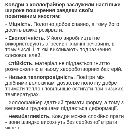
Ковдри з холлофайбер заслужили настільки
широке поширення завдяки своїм
позитивним якостям:
-
Міцність.
Полотно добре спаяно, а тому його
досить важко розірвати.
-
Екологічність.
У його виробництві не
використовують агресивні хімічні речовини, в
тому числі, і ті які викликають подразнення
слизової, клей.
-
Стійкість
. Матеріал не піддається гниттю і
розмноженню в ньому хвороботворних бактерій.
-
Низька теплопровідність
. Повітря між
дрібними волоккнамі дозволяє полотну добре
тримати тепло і повільніше остигати при низьких
температурах.
- Холлофайбер здатний тримати форму, а тому з
великими труднощами піддається деформації.
-
Невибагливість.
Ковдри можна спокійно прати
- вони швидко висохнуть без серйозної втрати
якості.