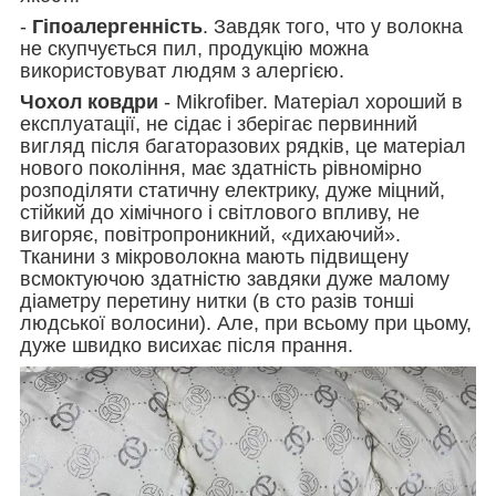
-
Гіпоалергенність
. Завдяк того, что у волокна
не скупчується пил, продукцію можна
використовуват людям з алергією.
Чохол ковдри
- Mikrofiber. Матеріал хороший в
експлуатації, не сідає і зберігає первинний
вигляд після багаторазових рядків, це матеріал
нового покоління, має здатність рівномірно
розподіляти статичну електрику, дуже міцний,
стійкий до хімічного і світлового впливу, не
вигоряє, повітропроникний, «дихаючий».
Тканини з мікроволокна мають підвищену
всмоктуючою здатністю завдяки дуже малому
діаметру перетину нитки (в сто разів тонші
людської волосини). Але, при всьому при цьому,
дуже швидко висихає після прання.