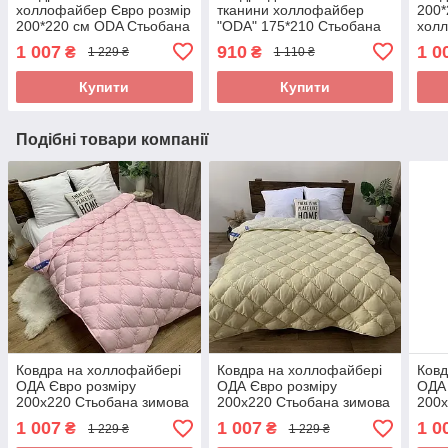
холлофайбер Євро розмір
тканини холлофайбер
200*
200*220 см ODA Стьобана
"ODA" 175*210 Стьобана
хол
ковдра
ковдра
Стьо
1 007
910
1 0
₴
₴
1 229 ₴
1 110 ₴
Купити
Купити
Подібні товари компанії
Ковдра на холлофайбері
Ковдра на холлофайбері
Ковд
ОДА Євро розміру
ОДА Євро розміру
ОДА 
200х220 Стьобана зимова
200х220 Стьобана зимова
200х
ковдра високої якості
ковдра високої якості
ковд
1 007
1 007
1 0
₴
₴
1 229 ₴
1 229 ₴