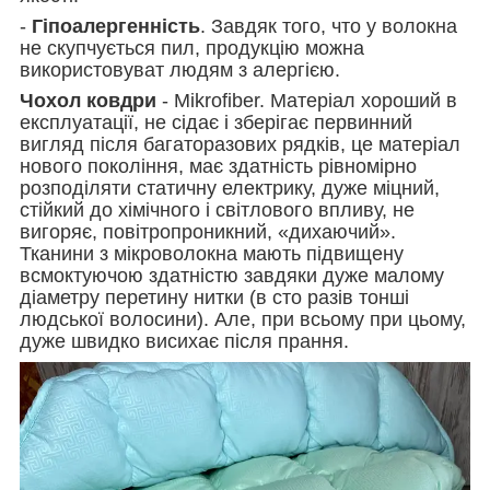
-
Гіпоалергенність
. Завдяк того, что у волокна
не скупчується пил, продукцію можна
використовуват людям з алергією.
Чохол ковдри
- Mikrofiber. Матеріал хороший в
експлуатації, не сідає і зберігає первинний
вигляд після багаторазових рядків, це матеріал
нового покоління, має здатність рівномірно
розподіляти статичну електрику, дуже міцний,
стійкий до хімічного і світлового впливу, не
вигоряє, повітропроникний, «дихаючий».
Тканини з мікроволокна мають підвищену
всмоктуючою здатністю завдяки дуже малому
діаметру перетину нитки (в сто разів тонші
людської волосини). Але, при всьому при цьому,
дуже швидко висихає після прання.