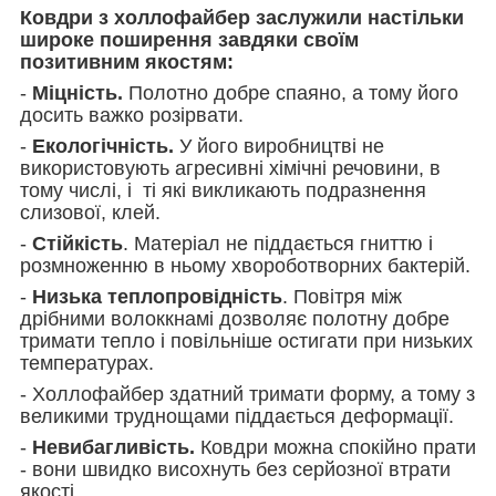
Ковдри з холлофайбер заслужили настільки
широке поширення завдяки своїм
позитивним якостям:
-
Міцність.
Полотно добре спаяно, а тому його
досить важко розірвати.
-
Екологічність.
У його виробництві не
використовують агресивні хімічні речовини, в
тому числі, і ті які викликають подразнення
слизової, клей.
-
Стійкість
. Матеріал не піддається гниттю і
розмноженню в ньому хвороботворних бактерій.
-
Низька теплопровідність
. Повітря між
дрібними волоккнамі дозволяє полотну добре
тримати тепло і повільніше остигати при низьких
температурах.
- Холлофайбер здатний тримати форму, а тому з
великими труднощами піддається деформації.
-
Невибагливість.
Ковдри можна спокійно прати
- вони швидко висохнуть без серйозної втрати
якості.