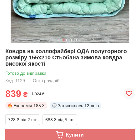
Ковдра на холлофайбері ОДА полуторного
розміру 155х210 Стьобана зимова ковдра
високої якості
Готово до відправки
Код: 1129
Опт і роздріб
839
₴
1 024 ₴
Економія
185 ₴
Залишилось
12 днів
728 ₴
від 2 шт.
683 ₴
від 5 шт.
Купити