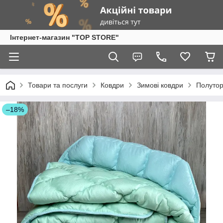
Інтернет-магазин "TOP STORE"
Товари та послуги
Ковдри
Зимові ковдри
Полутор
–18%