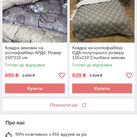
Ковдра зимовиа на
Ковдра на холлофайбері
холлофайбері АРДА. Розмір
ОДА полуторного розміру
150*210 см
155х210 Стьобана зимова
ковдра високої якості
Готово до відправки
Готово до відправки
895
839
₴
₴
1 092 ₴
1 024 ₴
Купити
Купити
Показати ще
Про нас
99% позитивних з 456 відгуків за рік