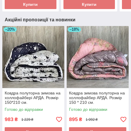
Купити
Купити
Акційні пропозиції та новинки
–20%
–18%
Ковдра полуторна зимова на
Ковдра зимова полуторна на
холлофайбері АРДА. Розмір
холлофайбер АРДА. Розмір
150*210 см.
150 * 210 см.
Готово до відправки
Готово до відправки
983
895
₴
₴
1 229 ₴
1 092 ₴