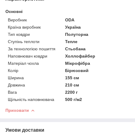
Основні
Виробник
ODA
Країна виробник
Україна
Тип ковдри
Полуторна
Ступінь теплоти
Тепле
За технологією пошиття
Стьобана
Наповнювач ковдри
Холлофайбер
Матеріал чохла
Мікрофібра
Колір
Бірюзовий
Ширина
155 см
Довжина
210 см
Вага
2200 г
Щільність наповнювача
500 г/м2
Приховати
Умови доставки