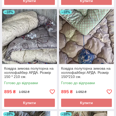
Купити
Купити
–18%
–18%
Ковдра зимова полуторна на
Ковдра полуторна зимова на
холлофайбер АРДА. Розмір
холлофайбері АРДА. Розмір
150 * 210 см.
150*210 см.
Готово до відправки
Готово до відправки
895
895
₴
₴
1 092 ₴
1 092 ₴
Купити
Купити
–18%
–18%