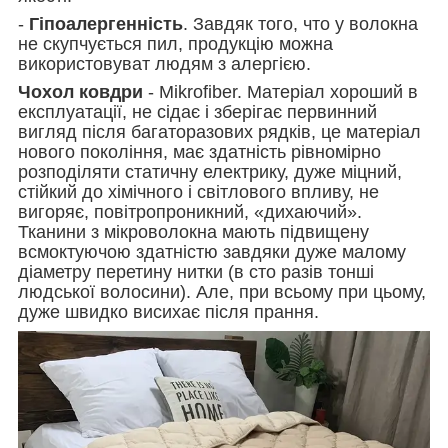
-
Гіпоалергенність
. Завдяк того, что у волокна
не скупчується пил, продукцію можна
використовуват людям з алергією.
Чохол ковдри
- Mikrofiber. Матеріал хороший в
експлуатації, не сідає і зберігає первинний
вигляд після багаторазових рядків, це матеріал
нового покоління, має здатність рівномірно
розподіляти статичну електрику, дуже міцний,
стійкий до хімічного і світлового впливу, не
вигоряє, повітропроникний, «дихаючий».
Тканини з мікроволокна мають підвищену
всмоктуючою здатністю завдяки дуже малому
діаметру перетину нитки (в сто разів тонші
людської волосини). Але, при всьому при цьому,
дуже швидко висихає після прання.