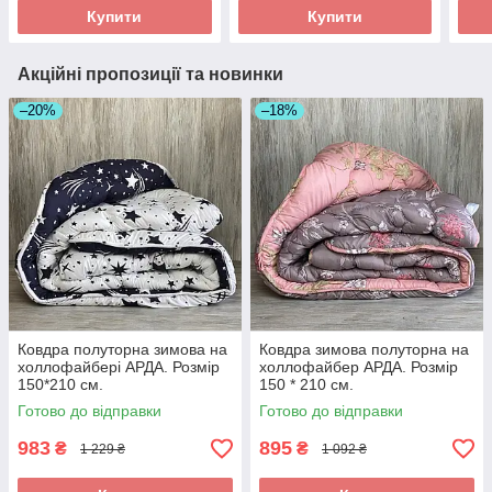
Купити
Купити
Акційні пропозиції та новинки
–20%
–18%
Ковдра полуторна зимова на
Ковдра зимова полуторна на
холлофайбері АРДА. Розмір
холлофайбер АРДА. Розмір
150*210 см.
150 * 210 см.
Готово до відправки
Готово до відправки
983
895
₴
₴
1 229 ₴
1 092 ₴