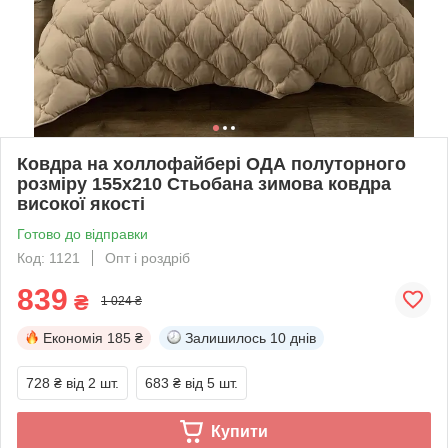
Ковдра на холлофайбері ОДА полуторного
розміру 155х210 Стьобана зимова ковдра
високої якості
Готово до відправки
Код: 1121
Опт і роздріб
839
₴
1 024 ₴
Економія
185 ₴
Залишилось
10 днів
728 ₴
від 2 шт.
683 ₴
від 5 шт.
Купити