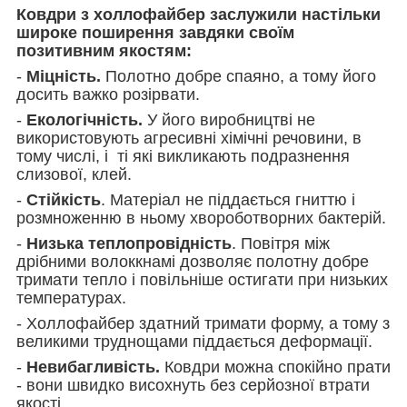
Ковдри з холлофайбер заслужили настільки
широке поширення завдяки своїм
позитивним якостям:
-
Міцність.
Полотно добре спаяно, а тому його
досить важко розірвати.
-
Екологічність.
У його виробництві не
використовують агресивні хімічні речовини, в
тому числі, і ті які викликають подразнення
слизової, клей.
-
Стійкість
. Матеріал не піддається гниттю і
розмноженню в ньому хвороботворних бактерій.
-
Низька теплопровідність
. Повітря між
дрібними волоккнамі дозволяє полотну добре
тримати тепло і повільніше остигати при низьких
температурах.
- Холлофайбер здатний тримати форму, а тому з
великими труднощами піддається деформації.
-
Невибагливість.
Ковдри можна спокійно прати
- вони швидко висохнуть без серйозної втрати
якості.