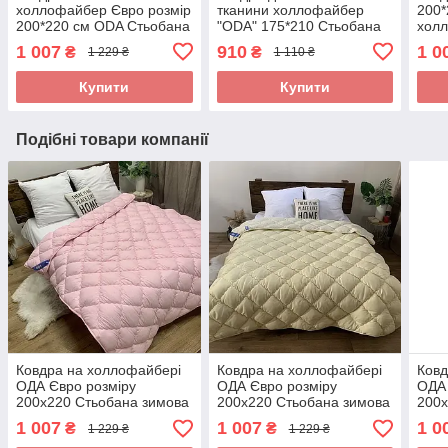
холлофайбер Євро розмір
тканини холлофайбер
200*
200*220 см ODA Стьобана
"ODA" 175*210 Стьобана
хол
ковдра
ковдра
Стьо
1 007
910
1 0
₴
₴
1 229 ₴
1 110 ₴
Купити
Купити
Подібні товари компанії
Ковдра на холлофайбері
Ковдра на холлофайбері
Ковд
ОДА Євро розміру
ОДА Євро розміру
ОДА 
200х220 Стьобана зимова
200х220 Стьобана зимова
200х
ковдра високої якості
ковдра високої якості
ковд
1 007
1 007
1 0
₴
₴
1 229 ₴
1 229 ₴