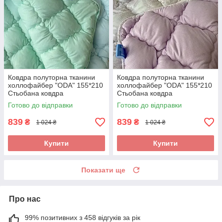
Ковдра полуторна тканини
Ковдра полуторна тканини
холлофайбер "ODA" 155*210
холлофайбер "ODA" 155*210
Стьобана ковдра
Стьобана ковдра
Готово до відправки
Готово до відправки
839
839
₴
₴
1 024 ₴
1 024 ₴
Купити
Купити
Показати ще
Про нас
99% позитивних з 458 відгуків за рік