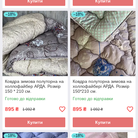
Купити
Купити
–18%
–18%
Ковдра зимова полуторна на
Ковдра полуторна зимова на
холлофайбер АРДА. Розмір
холлофайбері АРДА. Розмір
150 * 210 см.
150*210 см.
Готово до відправки
Готово до відправки
895
895
₴
₴
1 092 ₴
1 092 ₴
Купити
Купити
–18%
–18%