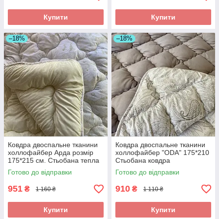
Купити
Купити
–18%
–18%
Ковдра двоспальне тканини
Ковдра двоспальне тканини
холлофайбер Арда розмір
холлофайбер "ODA" 175*210
175*215 см. Стьобана тепла
Стьобана ковдра
ковдра
Готово до відправки
Готово до відправки
951
910
₴
₴
1 160 ₴
1 110 ₴
Купити
Купити