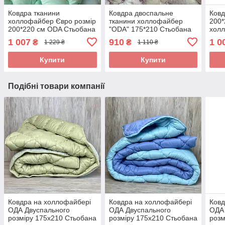
Ковдра тканини
Ковдра двоспальне
Ковд
холлофайбер Євро розмір
тканини холлофайбер
200*
200*220 см ODA Стьобана
"ODA" 175*210 Стьобана
хол
ковдра
ковдра
Стьо
1 007
910
1 0
₴
₴
1 229 ₴
1 110 ₴
Купити
Купити
Подібні товари компанії
Ковдра на холлофайбері
Ковдра на холлофайбері
Ковд
ОДА Двуспального
ОДА Двуспального
ОДА 
розміру 175х210 Стьобана
розміру 175х210 Стьобана
розм