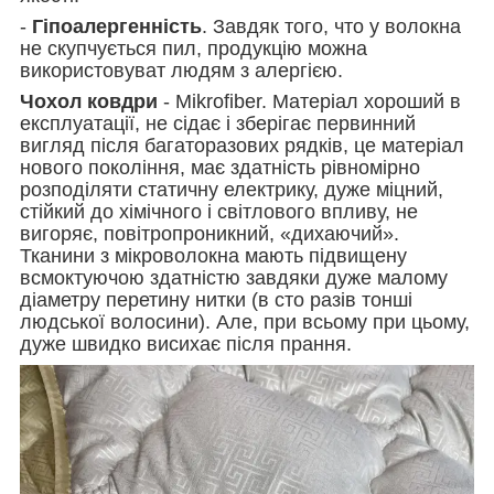
-
Гіпоалергенність
. Завдяк того, что у волокна
не скупчується пил, продукцію можна
використовуват людям з алергією.
Чохол ковдри
- Mikrofiber. Матеріал хороший в
експлуатації, не сідає і зберігає первинний
вигляд після багаторазових рядків, це матеріал
нового покоління, має здатність рівномірно
розподіляти статичну електрику, дуже міцний,
стійкий до хімічного і світлового впливу, не
вигоряє, повітропроникний, «дихаючий».
Тканини з мікроволокна мають підвищену
всмоктуючою здатністю завдяки дуже малому
діаметру перетину нитки (в сто разів тонші
людської волосини). Але, при всьому при цьому,
дуже швидко висихає після прання.