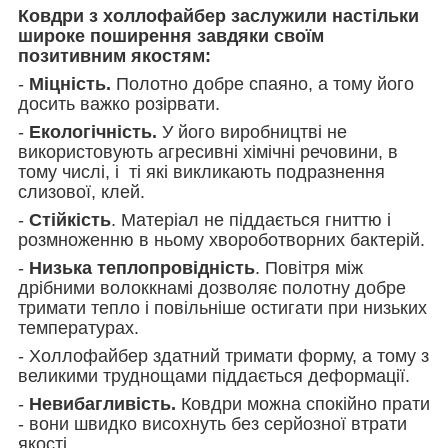
Ковдри з холлофайбер заслужили настільки
широке поширення завдяки своїм
позитивним якостям:
-
Міцність.
Полотно добре спаяно, а тому його
досить важко розірвати.
-
Екологічність.
У його виробництві не
використовують агресивні хімічні речовини, в
тому числі, і ті які викликають подразнення
слизової, клей.
-
Стійкість
. Матеріал не піддається гниттю і
розмноженню в ньому хвороботворних бактерій.
-
Низька теплопровідність
. Повітря між
дрібними волоккнамі дозволяє полотну добре
тримати тепло і повільніше остигати при низьких
температурах.
- Холлофайбер здатний тримати форму, а тому з
великими труднощами піддається деформації.
-
Невибагливість.
Ковдри можна спокійно прати
- вони швидко висохнуть без серйозної втрати
якості.