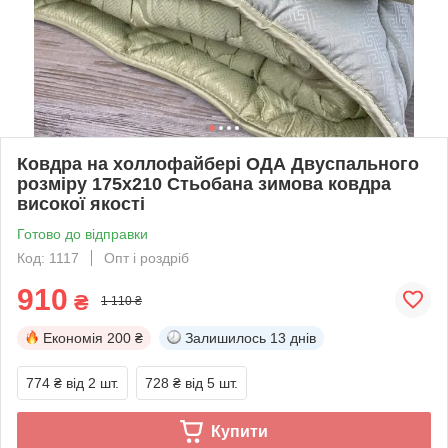
Ковдра на холлофайбері ОДА Двуспального
розміру 175х210 Стьобана зимова ковдра
високої якості
Готово до відправки
Код: 1117
Опт і роздріб
910
₴
1 110 ₴
Економія
200 ₴
Залишилось
13 днів
774 ₴
від 2 шт.
728 ₴
від 5 шт.
Купити