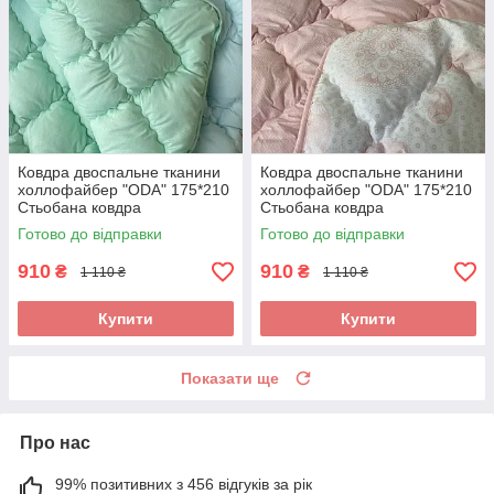
Ковдра двоспальне тканини
Ковдра двоспальне тканини
холлофайбер "ODA" 175*210
холлофайбер "ODA" 175*210
Стьобана ковдра
Стьобана ковдра
Готово до відправки
Готово до відправки
910
910
₴
₴
1 110 ₴
1 110 ₴
Купити
Купити
Показати ще
Про нас
99% позитивних з 456 відгуків за рік