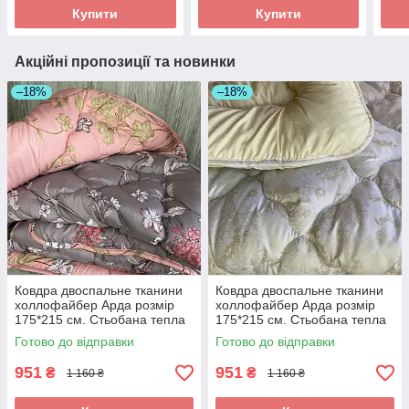
Купити
Купити
Акційні пропозиції та новинки
–18%
–18%
Ковдра двоспальне тканини
Ковдра двоспальне тканини
холлофайбер Арда розмір
холлофайбер Арда розмір
175*215 см. Стьобана тепла
175*215 см. Стьобана тепла
ковдра
ковдра
Готово до відправки
Готово до відправки
951
951
₴
₴
1 160 ₴
1 160 ₴