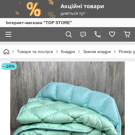
Інтернет-магазин "TOP STORE"
Товари та послуги
Ковдри
Зимові ковдри
Розмір 
–18%