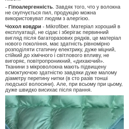
-
Гіпоалергенність
. Завдяк того, что у волокна
не скупчується пил, продукцію можна
використовуват людям з алергією.
Чохол ковдри
- Mikrofiber. Матеріал хороший в
експлуатації, не сідає і зберігає первинний
вигляд після багаторазових рядків, це матеріал
нового покоління, має здатність рівномірно
розподіляти статичну електрику, дуже міцний,
стійкий до хімічного і світлового впливу, не
вигоряє, повітропроникний, «дихаючий».
Тканини з мікроволокна мають підвищену
всмоктуючою здатністю завдяки дуже малому
діаметру перетину нитки (в сто разів тонші
людської волосини). Але, при всьому при цьому,
дуже швидко висихає після прання.