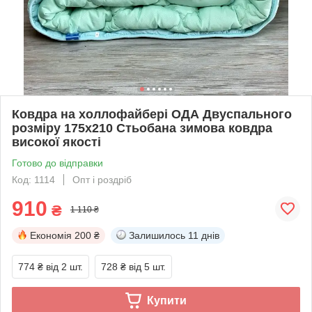
Ковдра на холлофайбері ОДА Двуспального
розміру 175х210 Стьобана зимова ковдра
високої якості
Готово до відправки
Код: 1114
Опт і роздріб
910
₴
1 110 ₴
Економія
200 ₴
Залишилось
11 днів
774 ₴
від 2 шт.
728 ₴
від 5 шт.
Купити