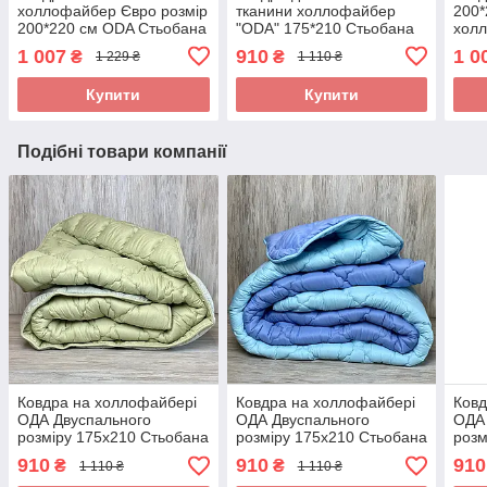
холлофайбер Євро розмір
тканини холлофайбер
200*
200*220 см ODA Стьобана
"ODA" 175*210 Стьобана
хол
ковдра
ковдра
Стьо
1 007
910
1 0
₴
₴
1 229 ₴
1 110 ₴
Купити
Купити
Подібні товари компанії
Ковдра на холлофайбері
Ковдра на холлофайбері
Ковд
ОДА Двуспального
ОДА Двуспального
ОДА 
розміру 175х210 Стьобана
розміру 175х210 Стьобана
розм
зимова ковдра високої
зимова ковдра високої
зимо
910
910
910
₴
₴
1 110 ₴
1 110 ₴
якості
якості
якос