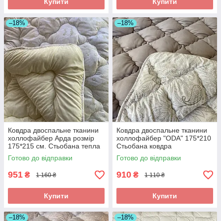
Купити
Купити
–18%
–18%
Ковдра двоспальне тканини
Ковдра двоспальне тканини
холлофайбер Арда розмір
холлофайбер "ODA" 175*210
175*215 см. Стьобана тепла
Стьобана ковдра
ковдра
Готово до відправки
Готово до відправки
951
910
₴
₴
1 160 ₴
1 110 ₴
Купити
Купити
–18%
–18%