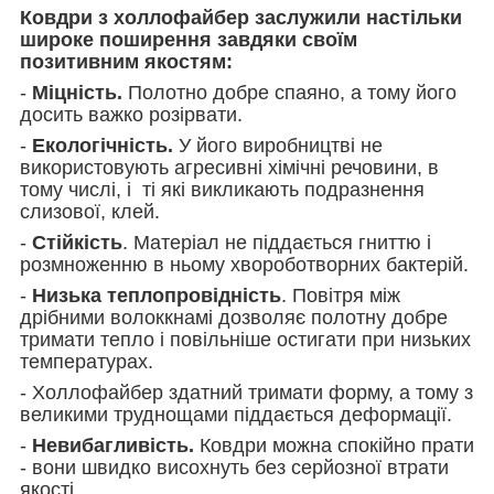
Ковдри з холлофайбер заслужили настільки
широке поширення завдяки своїм
позитивним якостям:
-
Міцність.
Полотно добре спаяно, а тому його
досить важко розірвати.
-
Екологічність.
У його виробництві не
використовують агресивні хімічні речовини, в
тому числі, і ті які викликають подразнення
слизової, клей.
-
Стійкість
. Матеріал не піддається гниттю і
розмноженню в ньому хвороботворних бактерій.
-
Низька теплопровідність
. Повітря між
дрібними волоккнамі дозволяє полотну добре
тримати тепло і повільніше остигати при низьких
температурах.
- Холлофайбер здатний тримати форму, а тому з
великими труднощами піддається деформації.
-
Невибагливість.
Ковдри можна спокійно прати
- вони швидко висохнуть без серйозної втрати
якості.