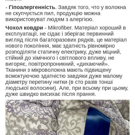
-
Гіпоалергенність
. Завдяк того, что у волокна
не скупчується пил, продукцію можна
використовуват людям з алергією.
Чохол ковдри
- Mikrofiber. Матеріал хороший в
експлуатації, не сідає і зберігає первинний
вигляд після багаторазових рядків, це матеріал
нового покоління, має здатність рівномірно
розподіляти статичну електрику, дуже міцний,
стійкий до хімічного і світлового впливу, не
вигоряє, повітропроникний, «дихаючий».
Тканини з мікроволокна мають підвищену
всмоктуючою здатністю завдяки дуже малому
діаметру перетину нитки (в сто разів тонші
людської волосини). Але, при всьому при цьому,
дуже швидко висихає після прання.