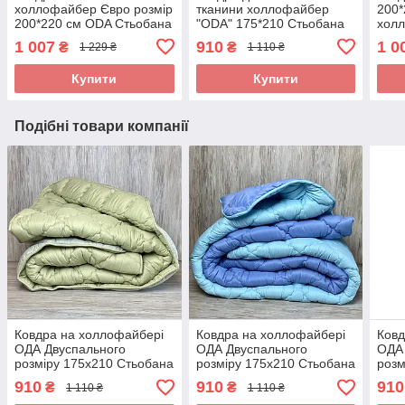
холлофайбер Євро розмір
тканини холлофайбер
200*
200*220 см ODA Стьобана
"ODA" 175*210 Стьобана
хол
ковдра
ковдра
Стьо
1 007
910
1 0
₴
₴
1 229 ₴
1 110 ₴
Купити
Купити
Подібні товари компанії
Ковдра на холлофайбері
Ковдра на холлофайбері
Ковд
ОДА Двуспального
ОДА Двуспального
ОДА 
розміру 175х210 Стьобана
розміру 175х210 Стьобана
розм
зимова ковдра високої
зимова ковдра високої
зимо
910
910
910
₴
₴
1 110 ₴
1 110 ₴
якості
якості
якос