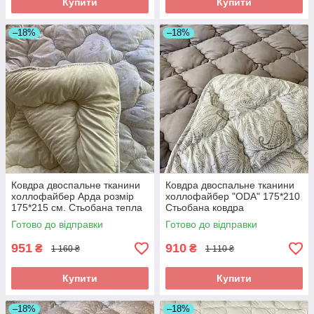
Купити
Купити
–18%
–18%
Ковдра двоспальне тканини
Ковдра двоспальне тканини
холлофайбер Арда розмір
холлофайбер "ODA" 175*210
175*215 см. Стьобана тепла
Стьобана ковдра
ковдра
Готово до відправки
Готово до відправки
951
910
₴
₴
1 160 ₴
1 110 ₴
Купити
Купити
–18%
–18%