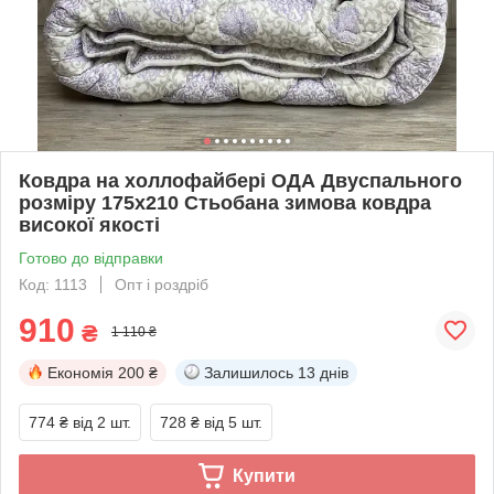
Ковдра на холлофайбері ОДА Двуспального
розміру 175х210 Стьобана зимова ковдра
високої якості
Готово до відправки
Код: 1113
Опт і роздріб
910
₴
1 110 ₴
Економія
200 ₴
Залишилось
13 днів
774 ₴
від 2 шт.
728 ₴
від 5 шт.
Купити