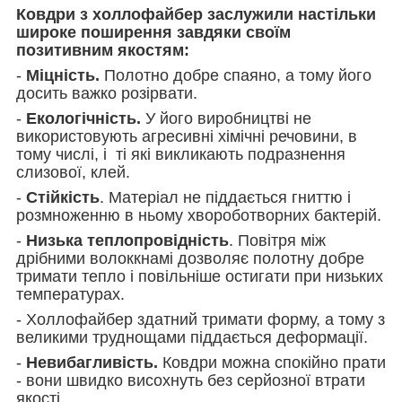
Ковдри з холлофайбер заслужили настільки
широке поширення завдяки своїм
позитивним якостям:
-
Міцність.
Полотно добре спаяно, а тому його
досить важко розірвати.
-
Екологічність.
У його виробництві не
використовують агресивні хімічні речовини, в
тому числі, і ті які викликають подразнення
слизової, клей.
-
Стійкість
. Матеріал не піддається гниттю і
розмноженню в ньому хвороботворних бактерій.
-
Низька теплопровідність
. Повітря між
дрібними волоккнамі дозволяє полотну добре
тримати тепло і повільніше остигати при низьких
температурах.
- Холлофайбер здатний тримати форму, а тому з
великими труднощами піддається деформації.
-
Невибагливість.
Ковдри можна спокійно прати
- вони швидко висохнуть без серйозної втрати
якості.