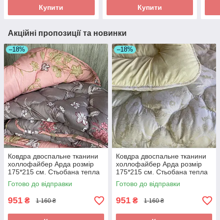
Купити
Купити
Акційні пропозиції та новинки
–18%
–18%
Ковдра двоспальне тканини
Ковдра двоспальне тканини
холлофайбер Арда розмір
холлофайбер Арда розмір
175*215 см. Стьобана тепла
175*215 см. Стьобана тепла
ковдра
ковдра
Готово до відправки
Готово до відправки
951
951
₴
₴
1 160 ₴
1 160 ₴