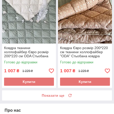
Ковдра тканини
Ковдра Євро розмір 200*220
холлофайбер Євро розмір
см тканини холлофайбер
200*220 см ODA Стьобана
"ODA" Стьобана ковдра
ковдра
Готово до відправки
Готово до відправки
1 007
1 007
₴
₴
1 229 ₴
1 229 ₴
Купити
Купити
Показати ще
Про нас