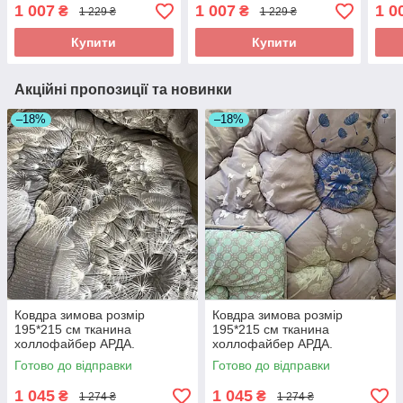
ковдра високої якості
ковдра високої якості
ковд
1 007
1 007
1 0
₴
₴
1 229 ₴
1 229 ₴
Купити
Купити
Акційні пропозиції та новинки
–18%
–18%
Ковдра зимова розмір
Ковдра зимова розмір
195*215 см тканина
195*215 см тканина
холлофайбер АРДА.
холлофайбер АРДА.
Готово до відправки
Готово до відправки
1 045
1 045
₴
₴
1 274 ₴
1 274 ₴