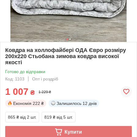
Ковдра на холлофайбері ОДА Євро розміру
200х220 Стьобана зимова ковдра високої
якості
Готово до відправки
Код: 1103
Опт і роздріб
1 007
₴
1 229 ₴
Економія
222 ₴
Залишилось
12 днів
865 ₴
від 2 шт.
819 ₴
від 5 шт.
Купити