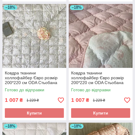
–18%
–18%
Ковдра тканини
Ковдра тканини
холлофайбер Євро розмір
холлофайбер Євро розмір
200*220 см ODA Стьобана
200*220 см ODA Стьобана
ковдра
ковдра
Готово до відправки
Готово до відправки
1 007
1 007
₴
₴
1 229 ₴
1 229 ₴
Купити
Купити
–18%
–18%