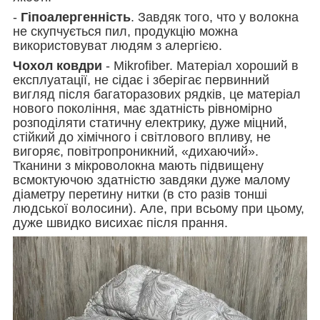
-
Гіпоалергенність
. Завдяк того, что у волокна
не скупчується пил, продукцію можна
використовуват людям з алергією.
Чохол ковдри
- Mikrofiber. Матеріал хороший в
експлуатації, не сідає і зберігає первинний
вигляд після багаторазових рядків, це матеріал
нового покоління, має здатність рівномірно
розподіляти статичну електрику, дуже міцний,
стійкий до хімічного і світлового впливу, не
вигоряє, повітропроникний, «дихаючий».
Тканини з мікроволокна мають підвищену
всмоктуючою здатністю завдяки дуже малому
діаметру перетину нитки (в сто разів тонші
людської волосини). Але, при всьому при цьому,
дуже швидко висихає після прання.