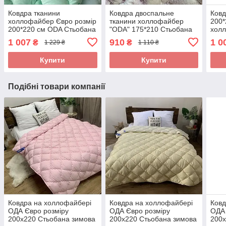
Ковдра тканини
Ковдра двоспальне
Ковд
холлофайбер Євро розмір
тканини холлофайбер
200*
200*220 см ODA Стьобана
"ODA" 175*210 Стьобана
хол
ковдра
ковдра
Стьо
1 007
910
1 0
₴
₴
1 229 ₴
1 110 ₴
Купити
Купити
Подібні товари компанії
Ковдра на холлофайбері
Ковдра на холлофайбері
Ковд
ОДА Євро розміру
ОДА Євро розміру
ОДА 
200х220 Стьобана зимова
200х220 Стьобана зимова
200х