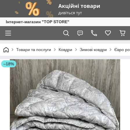
Інтернет-магазин "TOP STORE"
Товари та послуги
Ковдри
Зимові ковдри
Євро ро
–18%