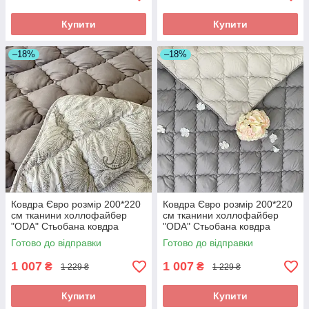
Купити
Купити
–18%
–18%
Ковдра Євро розмір 200*220
Ковдра Євро розмір 200*220
см тканини холлофайбер
см тканини холлофайбер
"ODA" Стьобана ковдра
"ODA" Стьобана ковдра
Готово до відправки
Готово до відправки
1 007
1 007
₴
₴
1 229 ₴
1 229 ₴
Купити
Купити