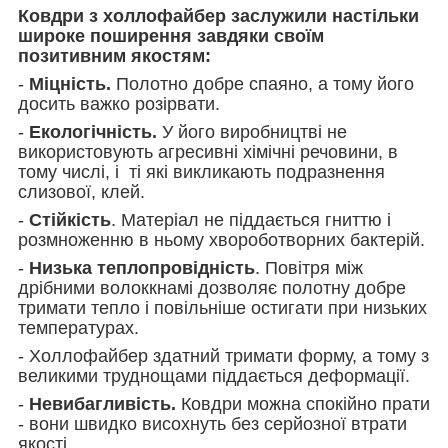
Ковдри з холлофайбер заслужили настільки
широке поширення завдяки своїм
позитивним якостям:
-
Міцність.
Полотно добре спаяно, а тому його
досить важко розірвати.
-
Екологічність.
У його виробництві не
використовують агресивні хімічні речовини, в
тому числі, і ті які викликають подразнення
слизової, клей.
-
Стійкість
. Матеріал не піддається гниттю і
розмноженню в ньому хвороботворних бактерій.
-
Низька теплопровідність
. Повітря між
дрібними волоккнамі дозволяє полотну добре
тримати тепло і повільніше остигати при низьких
температурах.
- Холлофайбер здатний тримати форму, а тому з
великими труднощами піддається деформації.
-
Невибагливість.
Ковдри можна спокійно прати
- вони швидко висохнуть без серйозної втрати
якості.