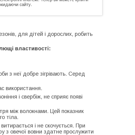
окидаючи сайту.
езонів, для дітей і дорослих, робить
ілющі властивості:
оби з неї добре зігрівають. Серед
ас використання.
ніння і свербіж, не сприяє появі
ітря між волокнами. Цей показник
о тіла.
 витирається і не скочується. При
ру з овечої вовни здатне прослужити