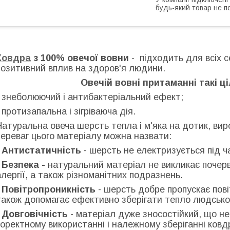
будь-який товар не п
Ковдра
з 100% овечої вовни
- підходить для всіх с
позитивний вплив на здоров'я людини.
Овечій вовні притаманні такі ц
- знеболюючий і антибактеріальний ефект;
- протизапальна і зігріваюча дія.
Натуральна овеча шерсть тепла і м'яка на дотик, вир
переваг цього матеріалу можна назвати:
Антистатичність
- шерсть не електризується під ч
-
Безпека -
натуральний матеріал не викликає почерво
алергії, а також різноманітних подразнень.
-
Повітропроникність
- шерсть добре пропускає пов
також допомагає ефективно зберігати тепло людськог
Довговічність
- матеріал дуже зносостійкий, що не
коректному використанні і належному зберіганні ковд