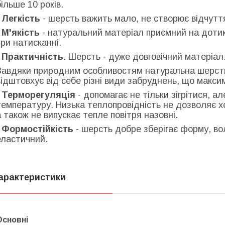
більше 10 років.
-
Легкість
- шерсть важить мало, не створює відчуття
-
М'якість
- натуральний матеріал приємний на дотик
при натисканні.
-
Практичність
. Шерсть - дуже довговічний матеріал
Завдяки природним особливостям натуральна шерст
відштовхує від себе різні види забруднень, що макс
-
Терморегуляція
- допомагає не тільки зігрітися, 
температуру. Низька теплопровідність не дозволяє х
а також не випускає тепле повітря назовні.
-
Формостійкість
- шерсть добре зберігає форму, во
еластичний.
арактеристики
Основні