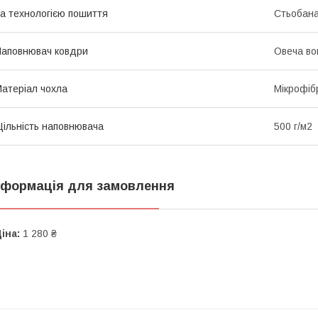
а технологією пошиття
Стьобан
аповнювач ковдри
Овеча во
атеріал чохла
Мікрофіб
ільність наповнювача
500 г/м2
нформація для замовлення
іна:
1 280 ₴