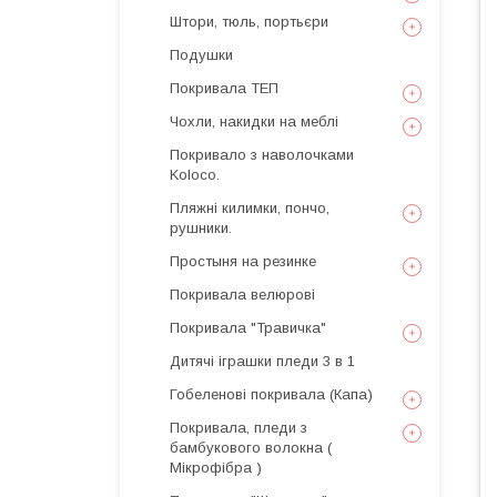
Штори, тюль, портьєри
Подушки
Покривала ТЕП
Чохли, накидки на меблі
Покривало з наволочками
Koloco.
Пляжні килимки, пончо,
рушники.
Простыня на резинке
Покривала велюрові
Покривала "Травичка"
Дитячі іграшки пледи 3 в 1
Гобеленові покривала (Капа)
Покривала, пледи з
бамбукового волокна (
Мікрофібра )