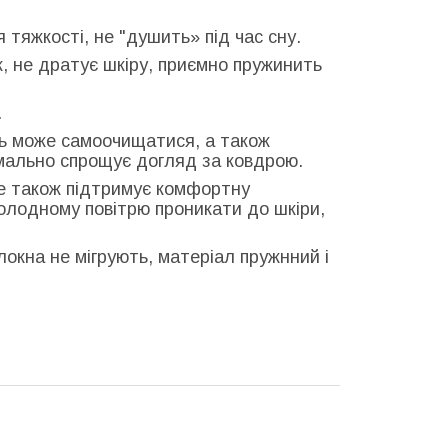
 тяжкості, не "душить» під час сну.
, не дратує шкіру, приємно пружинить
.
ь може самоочищатися, а також
имально спрощує догляд за ковдрою.
але також підтримує комфортну
олодному повітрю проникати до шкіри,
локна не мігрують, матеріал пружнний і