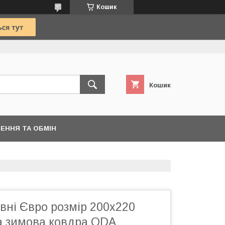
Кошик
Кошик
ЕННЯ ТА ОБМІН
вні Євро розмір 200х220
ла зимова ковдра ODA