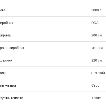
ага
3000 г
иробник
ODA
Ширина
200 см
раїна виробник
Україна
Довжина
220 см
олір
Бежевий
ип ковдри
Євро
тупінь теплоти
Тепле