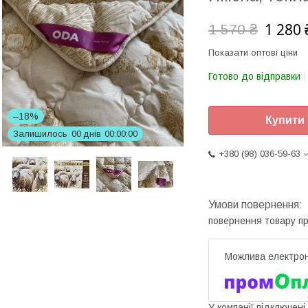
1 280 
1 570 ₴
Показати оптові ціни
Готово до відправки
–18%
Купити
Залишилось
0
0
днів
0
0
0
0
0
0
+380 (98) 036-59-63
повернення товару п
У компанії підключені