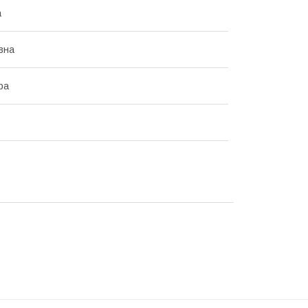
а
вна
ра