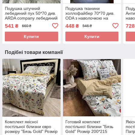
Подушка штучний
Подушка тканини
Под
лебединий пух 50*70 див.
холлофайбер 70*70 див.
Ант
ARDA company лебединий
ODA з наволочкою на
наво
пух. Чохол 100% бавовна
замку.
100
541
448
728
₴
₴
660 ₴
546 ₴
для 
Купити
Купити
Подібні товари компанії
Комплект якісної
Готовий комплект
Якіс
постільної білизни євро
постільної білизни "Бязь
пост
розміру "Бязь Gold" Розмір
Gold" Розмір 200*215
Патр