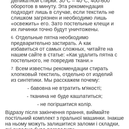
деликатной стирки: 30°С – 40°С, 400-600
оборотов в минуту. Эта рекомендация
подходит лишь в случае, если текстиль не
слишком загрязнен и необходимо лишь
«освежить» его. Зато постельные клещи и
их личинки точно будут уничтожены.
Отдельные пятна необходимо
предварительно застирать. А как
избавиться от самых сложных, читайте на
нашем сайте в статье: «Как удалить пятна с
постельного, не повредив ткани.»
Всем известны рекомендации стирать
хлопковый текстиль, отдельно от изделий
из синтетики. Мы расскажем почему:
- бавовна не втратить м'якості;
- тканина не буде кашлатиться;
- не погіршитися колір.
Відразу після закінчення прання, виймайте
постільний комплект з пральної машинки. Інакше
на ньому можуть залишитися заломи і складки,