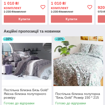
200*215
150 
1 010
1 010
₴/
₴/
920
комплект
комплект
1 230 ₴/комплект
1 230 ₴/комплект
970 ₴
Купити
Купити
Акційні пропозиції та новинки
–16%
–16%
Постільна білизна Бязь Gold"
Якісна білизна полуторного
Постільна білизна полуторна
розміру
"Бязь Gold" Розмір 150 * 215
Готово до відправки
Готово до відправки