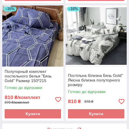
–16%
–16%
Полуторный комплект
Постільна білизна Бязь Gold"
постельного белья "Бязь
Якісна білизна полуторного
Gold" Размер 150*215
розміру
Готово до відправки
Готово до відправки
810
₴/комплект
810
₴
970 ₴
970 ₴/комплект
Купити
Купити