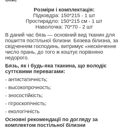
Розміри і комплектація:
Підковдра: 150*215 - 1 шт
Простирадло: 150*215 см - 1 шт
Наволочка: 70*70 - 2 шт
В даний час бязь — основний вид тканин для
пошиття постільної білизни
.
Бязева білизна, за
свідченням господинь, витримує «нескінченне
число прань, до того ж коштує порівняно
недорого.
Бязь, як і будь-яка тканина, що володіє
суттєвими перевагами:
- антистатичність;
- высокопрочность;
- зносостійкість;
- гігроскопічність;
- екологічність
Основні рекомендації по догляду за
комплектом постільної білизни