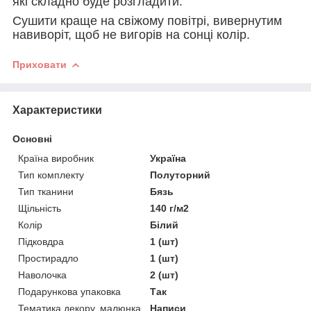
які складно буде розгладити.
Сушити краще на свіжому повітрі, вивернутим
навиворіт, щоб не вигорів на сонці колір.
Приховати
Характеристики
Основні
Країна виробник
Україна
Тип комплекту
Полуторний
Тип тканини
Бязь
Щільність
140 г/м2
Колір
Білий
Підковдра
1 (шт)
Простирадло
1 (шт)
Наволочка
2 (шт)
Подарункова упаковка
Так
Тематика декору, малюнка
Написи