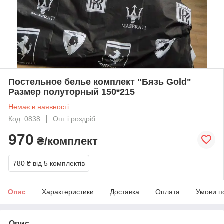
Постельное белье комплект "Бязь Gold"
Размер полуторный 150*215
Немає в наявності
Код: 0838
Опт і роздріб
970
₴/комплект
780 ₴
від 5 комплектів
Опис
Характеристики
Доставка
Оплата
Умови п
Опис