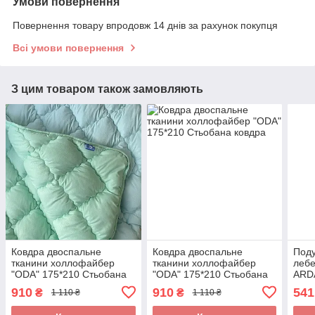
Умови повернення
Повернення товару впродовж 14 днів за рахунок покупця
Всі умови повернення
З цим товаром також замовляють
Ковдра двоспальне
Ковдра двоспальне
Под
тканини холлофайбер
тканини холлофайбер
лебе
"ODA" 175*210 Стьобана
"ODA" 175*210 Стьобана
ARD
ковдра
ковдра
пух.
910
910
541
₴
₴
1 110 ₴
1 110 ₴