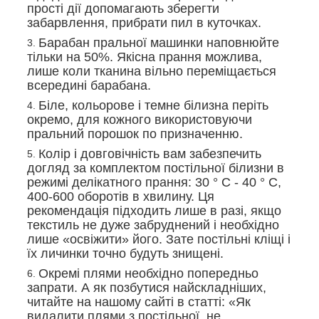
прості дії допомагають зберегти
забарвлення, прибрати пил в куточках.
Барабан пральної машинки наповнюйте
тільки на 50%. Якісна прання можлива,
лише коли тканина вільно переміщається
всередині барабана.
Біле, кольорове і темне білизна періть
окремо, для кожного використовуючи
пральний порошок по призначенню.
Колір і довговічність вам забезпечить
догляд за комплектом постільної білизни в
режимі делікатного прання: 30 ° С - 40 ° С,
400-600 оборотів в хвилину. Ця
рекомендація підходить лише в разі, якщо
текстиль не дуже забруднений і необхідно
лише «освіжити» його. Зате постільні кліщі і
їх личинки точно будуть знищені.
Окремі плями необхідно попередньо
запрати. А як позбутися найскладніших,
читайте на нашому сайті в статті: «Як
видалити плями з постільної, не