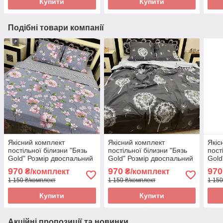
Купити
Купити
Подібні товари компанії
Якісний комплект
Якісний комплект
Якіс
постільної білизни "Бязь
постільної білизни "Бязь
пост
Gold" Розмір двоспальний
Gold" Розмір двоспальний
Gold
180 * 215
180 * 215
180 
970
970
970
₴/комплект
₴/комплект
1 150 ₴/комплект
1 150 ₴/комплект
1 150
Купити
Купити
Акційні пропозиції та новинки