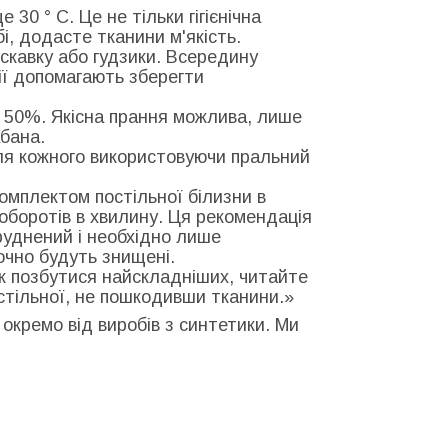
30 ° С. Це не тільки гігієнічна
бі, додасте тканини м'якість.
искавку або гудзики. Всередину
дії допомагають зберегти
 50%. Якісна прання можлива, лише
бана.
для кожного використовуючи пральний
комплектом постільної білизни в
0 оборотів в хвилину. Ця рекомендація
руднений і необхідно лише
точно будуть знищені.
к позбутися найскладніших, читайте
остільної, не пошкодивши тканини.»
 окремо від виробів з синтетики. Ми