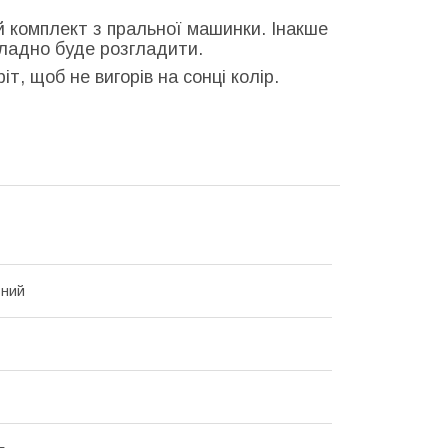
й комплект з пральної машинки. Інакше
кладно буде розгладити.
т, щоб не вигорів на сонці колір.
ьний