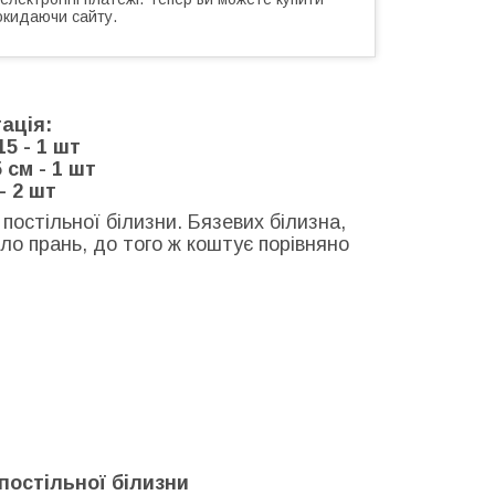
окидаючи сайту.
ація:
15 - 1 шт
 см - 1 шт
- 2 шт
постільної білизни. Бязевих білизна,
ло прань, до того ж коштує порівняно
постільної білизни