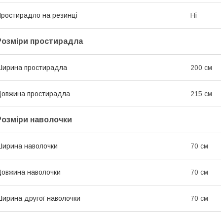
ростирадло на резинці
Ні
Розміри простирадла
ирина простирадла
200 см
овжина простирадла
215 см
Розміри наволочки
ирина наволочки
70 см
овжина наволочки
70 см
ирина другої наволочки
70 см