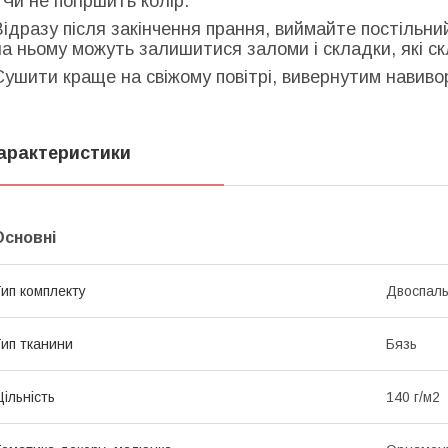
- Чи не погіршить колір.
Відразу після закінчення прання, виймайте постільни
на ньому можуть залишитися заломи і складки, які с
Сушити краще на свіжому повітрі, вивернутим навиворі
арактеристики
Основні
ип комплекту
Двоспал
ип тканини
Бязь
ільність
140 г/м2