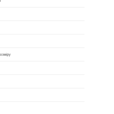
т
озміру