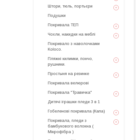
Штори, тюль, портьєри
Подушки
Покривала ТЕП
Чохли, накидки на меблі
Покривало з наволочками
Koloco.
Пляжні килимки, пончо,
рушники.
Простыня на резинке
Покривала велюрові
Покривала "Травичка"
Дитячі іграшки пледи 3 в 1
Гобеленові покривала (Капа)
Покривала, пледи з
бамбукового волокна (
Мікрофібра )