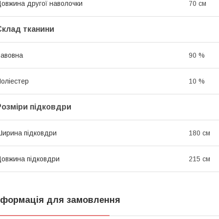
овжина другої наволочки
70 см
Склад тканини
авовна
90 %
оліестер
10 %
Розміри підковдри
ирина підковдри
180 см
овжина підковдри
215 см
нформація для замовлення