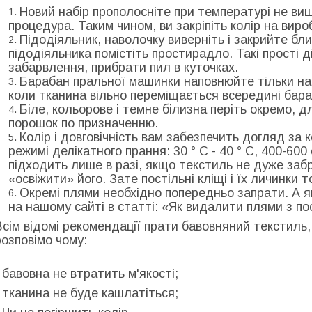
Новий набір прополосніте при температурі не вище 
процедура. Таким чином, ви закріпіть колір на виро
Підодіяльник, наволочку виверніть і закрийте бл
підодіяльника помістіть простирадло. Такі прості 
забарвлення, прибрати пил в куточках.
Барабан пральної машинки наповнюйте тільки на
коли тканина вільно переміщається всередині бара
Біле, кольорове і темне білизна періть окремо, 
порошок по призначенню.
Колір і довговічність вам забезпечить догляд за 
режимі делікатного прання: 30 ° С - 40 ° С, 400-60
підходить лише в разі, якщо текстиль не дуже заб
«освіжити» його. Зате постільні кліщі і їх личинки 
Окремі плями необхідно попередньо запрати. А я
на нашому сайті в статті: «Як видалити плями з п
Всім відомі рекомендації прати бавовняний текстиль,
розповімо чому:
- бавовна не втратить м'якості;
- тканина не буде кашлатіться;