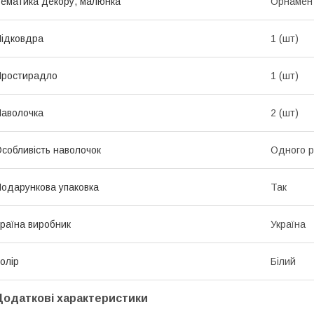
ематика декору, малюнка
Орнамен
ідковдра
1 (шт)
Простирадло
1 (шт)
аволочка
2 (шт)
собливість наволочок
Одного р
одарункова упаковка
Так
раїна виробник
Україна
олір
Білий
Додаткові характеристики