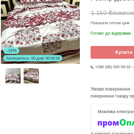
1 150 ₴/компл
Показати оптові ціни
Готово до відправки
–16%
Купити
Залишилось
0
0
днів
0
0
0
0
0
0
+380 (98) 036-59-63
повернення товару п
У компанії підключені