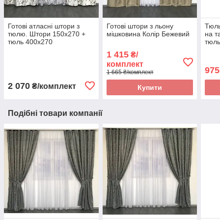
Готові атласні штори з
Готові штори з льону
Тюль
тюлю. Штори 150x270 +
мішковина Колір Бежевий
на т
тюль 400x270
тюл
1 415
₴/
комплект
975
1 665 ₴/комплект
2 070
₴/комплект
Купити
Подібні товари компанії