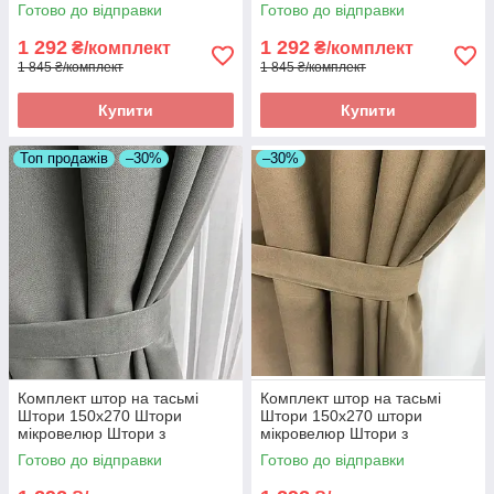
підхватами Колір кремовий
підхватами Колір Бірюзовий
Готово до відправки
Готово до відправки
1 292
1 292
₴/комплект
₴/комплект
1 845 ₴/комплект
1 845 ₴/комплект
Купити
Купити
Топ продажів
–30%
–30%
Комплект штор на тасьмі
Комплект штор на тасьмі
Штори 150х270 Штори
Штори 150х270 штори
мікровелюр Штори з
мікровелюр Штори з
підхватами Колір Сірий
підхватами Колір Золотистий
Готово до відправки
Готово до відправки