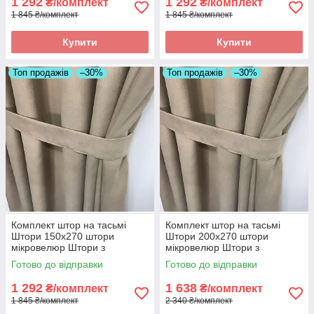
1 292
1 292
₴/комплект
₴/комплект
1 845 ₴/комплект
1 845 ₴/комплект
Купити
Купити
Топ продажів
–30%
Топ продажів
–30%
Комплект штор на тасьмі
Комплект штор на тасьмі
Штори 150х270 штори
Штори 200х270 штори
мікровелюр Штори з
мікровелюр Штори з
підхватами Колір Бежевий
підхватами Колір Бежевий
Готово до відправки
Готово до відправки
1 292
1 638
₴/комплект
₴/комплект
1 845 ₴/комплект
2 340 ₴/комплект