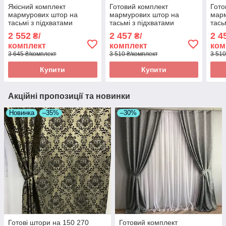
Якісний комплект
Готовий комплект
Гото
мармурових штор на
мармурових штор на
марм
тасьмі з підхватами
тасьмі з підхватами
тась
200х270 см і тюль
200х270 см з тюлем
200х
2 552
2 457
2 4
₴/
₴/
500х270 см Колір Графіт
шифон 400х270 см Колір -
шифо
комплект
комплект
ком
Графіт
Кор
3 645 ₴/комплект
3 510 ₴/комплект
3 510
Купити
Купити
Акційні пропозиції та новинки
Новинка
–35%
–30%
Готові штори на 150 270
Готовий комплект