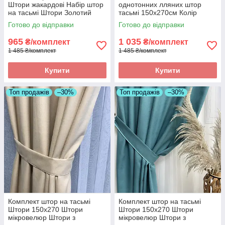
Штори жакардові Набір штор
однотонних лляних штор
на тасьмі Штори Золотий
тасьмі 150х270см Колір
Графітовий
Готово до відправки
Готово до відправки
965
1 035
₴/комплект
₴/комплект
1 485 ₴/комплект
1 485 ₴/комплект
Купити
Купити
Топ продажів
–30%
Топ продажів
–30%
Комплект штор на тасьмі
Комплект штор на тасьмі
Штори 150х270 Штори
Штори 150х270 Штори
мікровелюр Штори з
мікровелюр Штори з