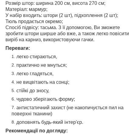
Розмір штор: ширина 200 см, висота 270 см;
Матеріал: мармур;
У набір входить: штори (2 шт), підхоплення (2 шт);
Тюль продається окремо;
Спосіб підвісу: тасьма. З її допомогою, Ви зможете
зробити штори ширше або вже, а також легко повісити
виріб на карниз, використовуючи гачки.
Переваги:
легко стираються,
практично не мнуться;
легко гладяться,
не вицвітають на сонці;
стійкі до зносу,
чудово зберігають форму;
антистатичний захист (не накопичується пил на
поверхні тканини)
доповнять будь-який інтер'єр.
Рекомендації по догляду: