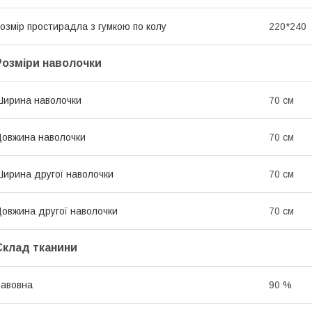
озмір простирадла з гумкою по колу
220*240
Розміри наволочки
ирина наволочки
70 см
овжина наволочки
70 см
ирина другої наволочки
70 см
овжина другої наволочки
70 см
Склад тканини
авовна
90 %