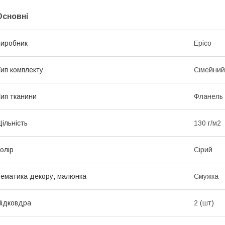
Основні
иробник
Epico
ип комплекту
Сімейний
ип тканини
Фланель
ільність
130 г/м2
олір
Сірий
ематика декору, малюнка
Смужка
ідковдра
2 (шт)