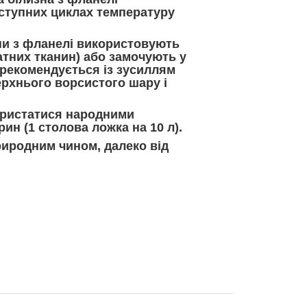
аступних циклах температуру
ни з фланелі
використовують
атних тканин) або замочують у
 рекомендується із зусиллям
ерхнього ворсистого шару і
ористатися народними
ин (1 столова ложка на 10 л).
риродним чином, далеко від