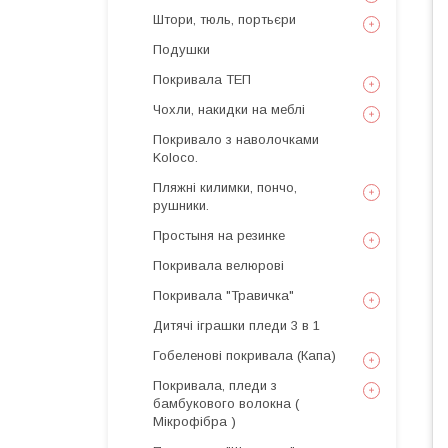
Штори, тюль, портьєри
Подушки
Покривала ТЕП
Чохли, накидки на меблі
Покривало з наволочками
Koloco.
Пляжні килимки, пончо,
рушники.
Простыня на резинке
Покривала велюрові
Покривала "Травичка"
Дитячі іграшки пледи 3 в 1
Гобеленові покривала (Капа)
Покривала, пледи з
бамбукового волокна (
Мікрофібра )