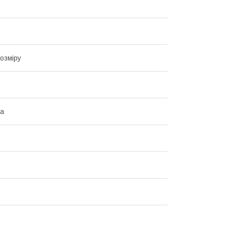
озміру
на