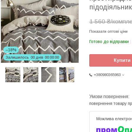
підодіяльни
1 560 ₴/компл
Показати оптові ціни
Готово до відправки
–18%
Залишилось
0
0
днів
0
0
0
0
0
0
Купити
+380980365963
повернення товару п