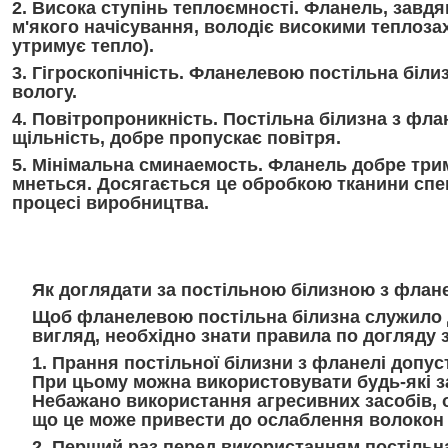
2. Висока ступінь теплоємності.
Фланель, завдяк
м'якого начісування, володіє високими теплоза
утримує тепло).
3. Гігроскопічність.
Фланелевою постільна білиз
вологу.
4. Повітропроникність.
Постільна білизна з фла
щільність, добре пропускає повітря.
5. Мінімальна сминаемость.
Фланель добре трим
мнеться. Досягається це обробкою тканини сп
процесі виробництва.
Як доглядати за постільною білизною з флан
Щоб фланелевою постільна білизна служило до
вигляд, необхідно знати правила по догляду 
1. Прання постільної білизни з фланелі
допуст
При цьому можна використовувати будь-які за
Небажано використання агресивних засобів, 
що це може привести до ослаблення волокон 
2. Перший раз перед використанням
постільна