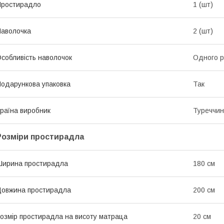
Простирадло
1 (шт)
аволочка
2 (шт)
собливість наволочок
Одного р
одарункова упаковка
Так
раїна виробник
Туреччи
Розміри простирадла
ирина простирадла
180 см
овжина простирадла
200 см
озмір простирадла на висоту матраца
20 см