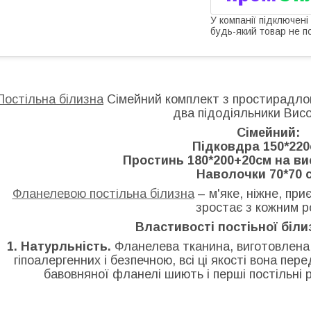
У компанії підключені
будь-який товар не п
Постільна білизна
Сімейний комплект з простирадлом
два підодіяльники Висо
Сімейний:
Підковдра 150*220с
Простинь 180*200+20см на ви
Наволочки 70*70 с
Фланелевою постільна білизна
– м'яке, ніжне, при
зростає з кожним р
Властивості постіьної біли
1. Натурльність.
Фланелева тканина, виготовлена 
гіпоалергенних і безпечною, всі ці якості вона пере
бавовняної фланелі шиють і перші постільні 