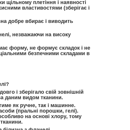
и щільному плетіння і наявності
хисними властивостями (зберігає і
на добре вбирає і виводить
нелі, незважаючи на високу
ає форму, не формує складок і не
еціальними безпечними складами в
елі?
вго і зберігало свій зовнішній
за даним видом тканини.
име як ручне, так і машинне.
соби (пральні порошки, гелі).
особливо на основі хлору, тому
тканини.
 білизна з фланелі