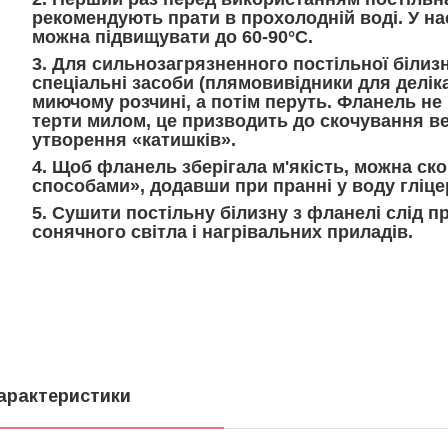
рекомендують прати в прохолодній воді. У н
можна підвищувати до 60-90°С.
3. Для сильнозагрязненного постільної білиз
спеціальні засоби (плямовивідники для делік
миючому розчині, а потім перуть. Фланель не
терти милом, це призводить до скочування в
утворення «катишків».
4. Щоб фланель зберігала м'якість
, можна ск
способами», додавши при пранні у воду гліцер
5. Сушити постільну білизну з фланелі
слід п
сонячного світла і нагрівальних приладів.
арактеристики