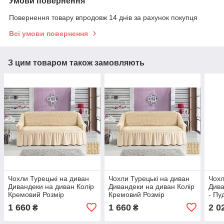
Умови повернення
Повернення товару впродовж 14 днів за рахунок покупця
Всі умови повернення
З цим товаром також замовляють
Чохли Турецькі на диван
Чохли Турецькі на диван
Чохл
Дивандеки на диван Колір
Дивандеки на диван Колір
Дива
Кремовий Розмір
Кремовий Розмір
- Пу
універсальний
універсальний
1 660
1 660
2 0
₴
₴