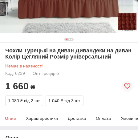
Чохли Турецькі на диван Дивандеки на диван
Колір Цегляний Розмір універсальний
Немає в наявності
Код: 6239
Опт і роздріб
1 660
₴
1 080 ₴
від 2 шт.
1 040 ₴
від 3 шт.
Опис
Характеристики
Доставка
Оплата
Умови п
Опис