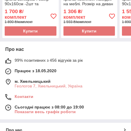
90х160см -2шт та
на меблі. Розмір на диван
90х1
90х210см-1шт якісні
150*200 см, Два крісла
90х2
1 700
1 306
1 5
₴/
₴/
Дивандеки
70*150 см
Див
комплект
комплект
ком
1 890 ₴/комплект
1 593 ₴/комплект
1 890
Купити
Купити
Про нас
99% позитивних з 456 відгуків за рік
Працює з 18.05.2020
м. Хмельницький
Геологов 7, Хмельницький, Україна
Контакти
Сьогодні працює з 08:00 до 19:00
Показати весь графік роботи
Про нас