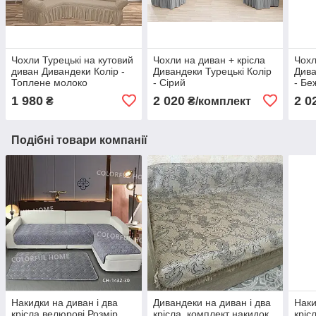
Чохли Турецькі на кутовий
Чохли на диван + крісла
Чохл
диван Дивандеки Колір -
Дивандеки Турецькі Колір
Дива
Топлене молоко
- Сірий
- Бе
1 980
2 020
2 0
₴
₴/комплект
Подібні товари компанії
Накидки на диван і два
Дивандеки на диван і два
Наки
крісла велюрові Розмір
крісла, комплект накидок
кріс