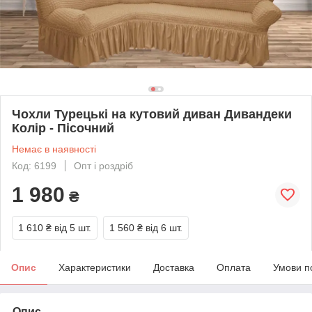
Чохли Турецькі на кутовий диван Дивандеки
Колір - Пісочний
Немає в наявності
Код: 6199
Опт і роздріб
1 980
₴
1 610 ₴
від 5 шт.
1 560 ₴
від 6 шт.
Опис
Характеристики
Доставка
Оплата
Умови п
Опис