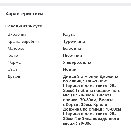
Характеристики
Основні атрибути
Виробник
Kayra
Країна виробник
Туреччина
Матеріал
Бавовна
Колір
Пісочний
Форма
Універсальна
Стан
Новий
Деталі
Диван 3-х місний Довжина
по спинці: 180-260см;
Ширина підлокітника: 25-
35см; Глибина посадочного
місця : 70-80см, Висота
спинки: 70-80см; Висота
оборки: 35см. Крісло
Довжина по спинці: 70-80см
Ширина підлокітника: 25-
35см Глибина посадочного
місця : 70-80с