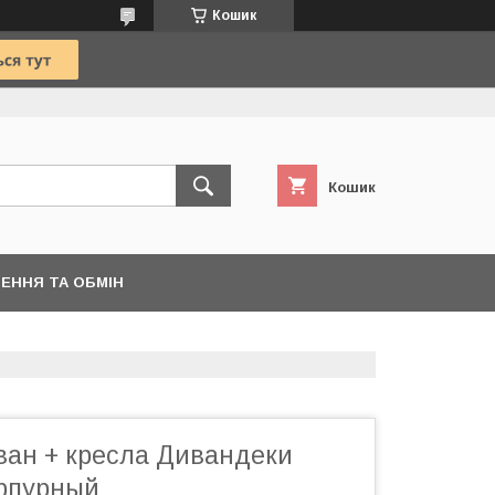
Кошик
Кошик
ЕННЯ ТА ОБМІН
ван + кресла Дивандеки
рпурный