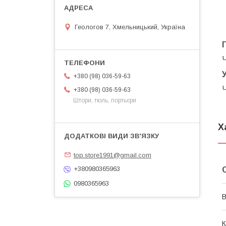
Геологов 7, Хмельницький, Україна
Ч
+380 (98) 036-59-63
Ч
+380 (98) 036-59-63
Штори, тюль, портьєри
Х
top.store1991@gmail.com
+380980365963
0980365963
В
К