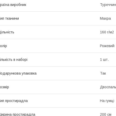
раїна виробник
Туреччи
ип тканини
Махра
ільність
160 г/м2
олір
Рожевий
ількість в наборі
1 шт.
одарункова упаковка
Так
озмір
Двоспал
ип простирадла
На гумці
ирина простирадла
200 см