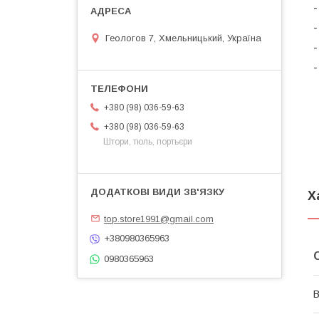
Геологов 7, Хмельницький, Україна
+380 (98) 036-59-63
+380 (98) 036-59-63
Штори, тюль, портьєри
Х
top.store1991@gmail.com
+380980365963
0980365963
В