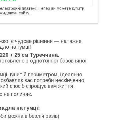
 електронні платежі. Тепер ви можете купити
окидаючи сайту.
жко, є чудове рішення — натяжне
ло на гумці!
220 + 25 см Туреччина.
готовлене з однотонної бавовняної
мці, вшитій периметром, ідеально
позбавляє вас потреби нескінченно
такий спосіб спрощує вам життя.
о не полиняє.
адла на гумці:
би можна в безліч разів)