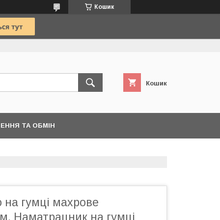
Кошик
Кошик
ЕННЯ ТА ОБМІН
 на гумці махрове
м. Наматрацник на гумці