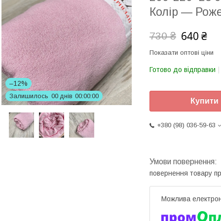
Колір — Рож
640 ₴
730 ₴
Показати оптові ціни
Готово до відправки
–12%
Залишилось
0
0
днів
0
0
0
0
0
0
Купити
+380 (98) 036-59-63
повернення товару п