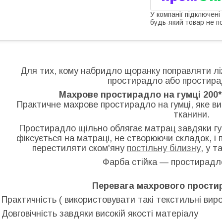
У компанії підключені
будь-який товар не п
Для тих, кому набридло щоранку поправляти лі
простирадло або простирад
Махрове простирадло на гумці 200*
Практичне махрове простирадло на гумці, яке ви
тканини.
Простирадло щільно облягає матрац завдяки гу
фіксується на матраці, не створюючи складок, і 
перестиляти ском'яну
постільну білизну
, у 
Фарба стійка — простирадл
Перевага махрового простир
- Практичність ( використовувати такі текстильні виро
- Довговічність завдяки високій якості матеріалу