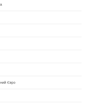
на
ьний Євро