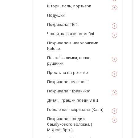
Штори, тюль, портьєри
Подушки
Покривала ТЕП
Чохли, накидки на меблі
Покривало з наволочками
Koloco.
Пляжні килимки, пончо,
рушники.
Простыня на резинке
Покривала велюрові
Покривала "Травичка"
Дитячі іграшки пледи 3 в 1
Гобеленові покривала (Капа)
Покривала, пледи з
бамбукового волокна (
Мікрофібра )