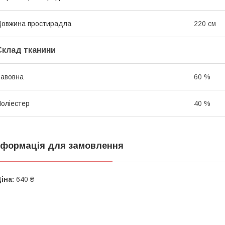
овжина простирадла
220 см
Склад тканини
авовна
60 %
оліестер
40 %
нформація для замовлення
іна:
640 ₴