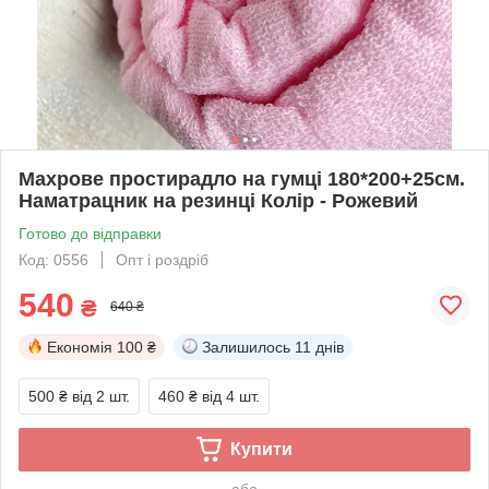
Махрове простирадло на гумці 180*200+25см.
Наматрацник на резинці Колір - Рожевий
Готово до відправки
Код: 0556
Опт і роздріб
540
₴
640 ₴
Економія
100 ₴
Залишилось
11 днів
500 ₴
від 2 шт.
460 ₴
від 4 шт.
Купити
або