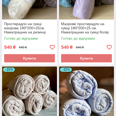
Простирадло на гумці
Махрове простирадло на
махрова 180*200+25см.
гумці 180*200+25 см.
Наматрацник на резинці
Наматрацник на гумці Колір
Колір - Молочний
— Бузковий
Готово до відправки
Готово до відправки
540
540
₴
₴
640 ₴
640 ₴
Купити
Купити
–15%
–15%