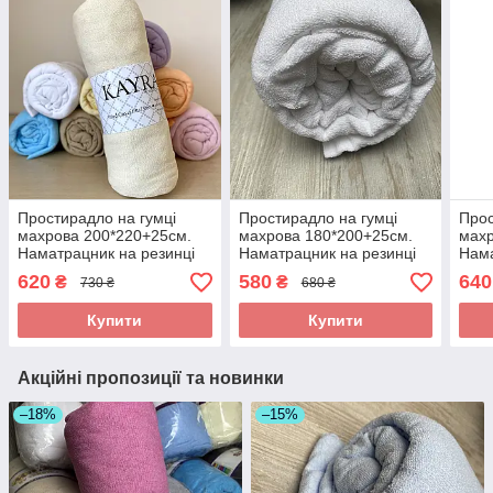
Простирадло на гумці
Простирадло на гумці
Прос
махрова 200*220+25см.
махрова 180*200+25см.
махр
Наматрацник на резинці
Наматрацник на резинці
Нама
Колір - Молочний
Колір - Білий
Колі
620
580
640
₴
₴
730 ₴
680 ₴
Купити
Купити
Акційні пропозиції та новинки
–18%
–15%