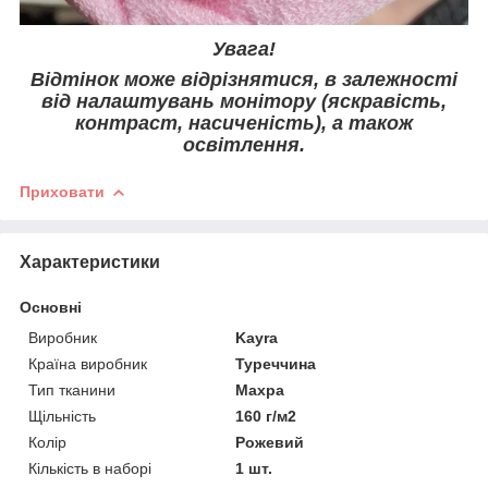
Увага!
Відтінок може відрізнятися, в залежності
від налаштувань монітору (яскравість,
контраст, насиченість), а також
освітлення.
Приховати
Характеристики
Основні
Виробник
Kayra
Країна виробник
Туреччина
Тип тканини
Махра
Щільність
160 г/м2
Колір
Рожевий
Кількість в наборі
1 шт.