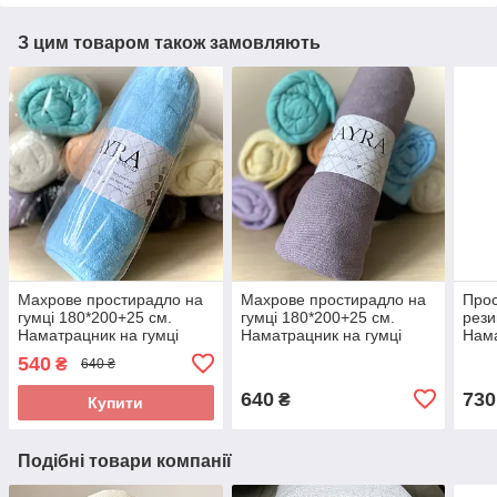
З цим товаром також замовляють
Махрове простирадло на
Махрове простирадло на
Прос
гумці 180*200+25 см.
гумці 180*200+25 см.
рези
Наматрацник на гумці
Наматрацник на гумці
Нама
Колір Блакитний
Колір — Сірий із
Колі
540
₴
640 ₴
виноградним відтінком
640
730
₴
Купити
Подібні товари компанії