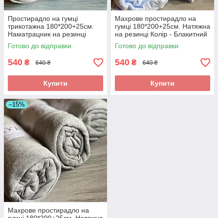
Простирадло на гумці
Махрове простирадло на
трикотажна 180*200+25см.
гумці 180*200+25см. Натяжна
Наматрацник на резинці
на резинці Колір - Блакитний
Колір -Капучіно
Готово до відправки
Готово до відправки
540
540
₴
₴
640 ₴
640 ₴
Купити
Купити
–15%
Махрове простирадло на