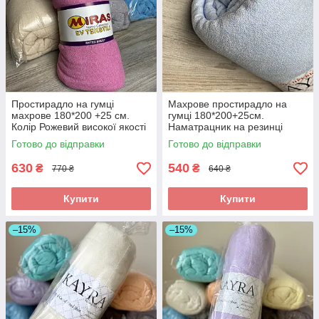
Простирадло на гумці
Махрове простирадло на
махрове 180*200 +25 см.
гумці 180*200+25см.
Колір Рожевий високої якості
Наматрацник на резинці
Колір - Блакитний
Готово до відправки
Готово до відправки
630
540
₴
₴
770 ₴
640 ₴
Купити
Купити
–15%
–15%