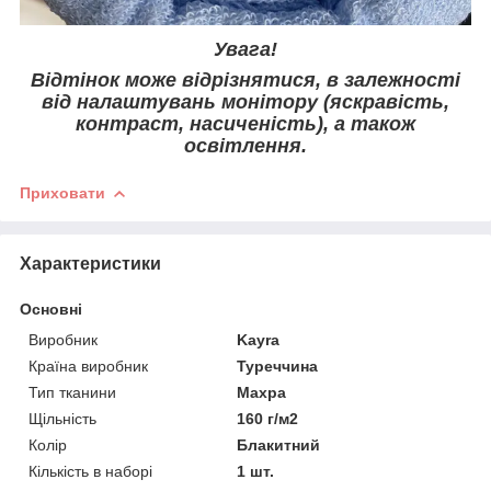
Увага!
Відтінок може відрізнятися, в залежності
від налаштувань монітору (яскравість,
контраст, насиченість), а також
освітлення.
Приховати
Характеристики
Основні
Виробник
Kayra
Країна виробник
Туреччина
Тип тканини
Махра
Щільність
160 г/м2
Колір
Блакитний
Кількість в наборі
1 шт.