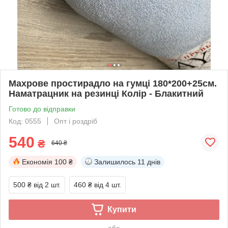
Махрове простирадло на гумці 180*200+25см.
Наматрацник на резинці Колір - Блакитний
Готово до відправки
Код: 0555
Опт і роздріб
540
₴
640 ₴
Економія
100 ₴
Залишилось
11 днів
500 ₴
від 2 шт.
460 ₴
від 4 шт.
Купити
або