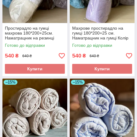
Простирадло на гумці
Махрове простирадло на
махрова 180*200+25см.
гумці 180*200+25 см.
Наматрацник на резинці
Наматрацник на гумці Колір
Колір - Молочний
— Бузковий
Готово до відправки
Готово до відправки
540
540
₴
₴
640 ₴
640 ₴
Купити
Купити
–15%
–15%