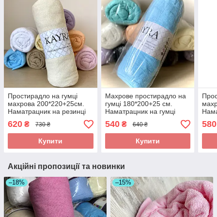
Простирадло на гумці
Махрове простирадло на
Прос
махрова 200*220+25см.
гумці 180*200+25 см.
махр
Наматрацник на резинці
Наматрацник на гумці
Нама
Колір - Молочний
Колір Блакитний
Колі
620
540
580
₴
₴
730 ₴
640 ₴
Купити
Купити
Акційні пропозиції та новинки
–18%
–15%