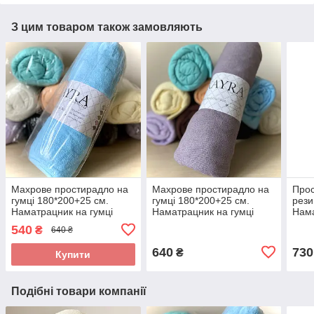
З цим товаром також замовляють
Махрове простирадло на
Махрове простирадло на
Прос
гумці 180*200+25 см.
гумці 180*200+25 см.
рези
Наматрацник на гумці
Наматрацник на гумці
Нама
Колір Блакитний
Колір — Сірий із
Колі
540
₴
640 ₴
виноградним відтінком
640
730
₴
Купити
Подібні товари компанії