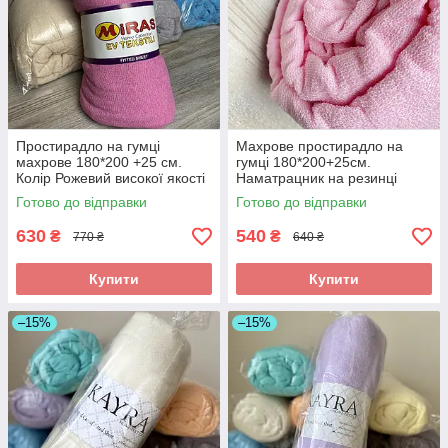
Простирадло на гумці
Махрове простирадло на
махрове 180*200 +25 см.
гумці 180*200+25см.
Колір Рожевий високої якості
Наматрацник на резинці
Колір - Рожевий
Готово до відправки
Готово до відправки
630
540
₴
₴
770 ₴
640 ₴
Купити
Купити
–15%
–15%