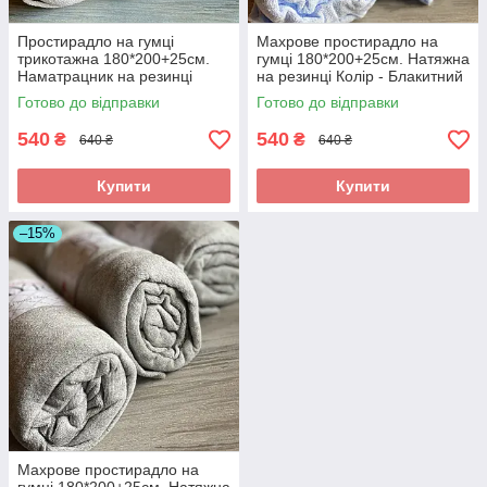
Простирадло на гумці
Махрове простирадло на
трикотажна 180*200+25см.
гумці 180*200+25см. Натяжна
Наматрацник на резинці
на резинці Колір - Блакитний
Колір -Капучіно
Готово до відправки
Готово до відправки
540
540
₴
₴
640 ₴
640 ₴
Купити
Купити
–15%
Махрове простирадло на