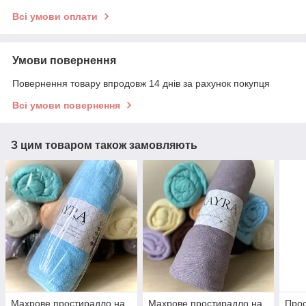
Всі умови оплати
Умови повернення
Повернення товару впродовж 14 днів за рахунок покупця
Всі умови повернення
З цим товаром також замовляють
Махрове простирадло на
Махрове простирадло на
Прос