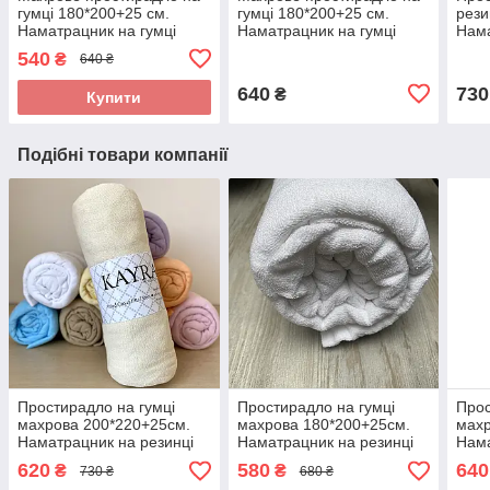
гумці 180*200+25 см.
гумці 180*200+25 см.
рези
Наматрацник на гумці
Наматрацник на гумці
Нама
Колір Блакитний
Колір — Сірий із
Колі
540
₴
640 ₴
виноградним відтінком
640
730
₴
Купити
Подібні товари компанії
Простирадло на гумці
Простирадло на гумці
Прос
махрова 200*220+25см.
махрова 180*200+25см.
махр
Наматрацник на резинці
Наматрацник на резинці
Нама
Колір - Молочний
Колір - Білий
Колі
620
580
640
₴
₴
730 ₴
680 ₴