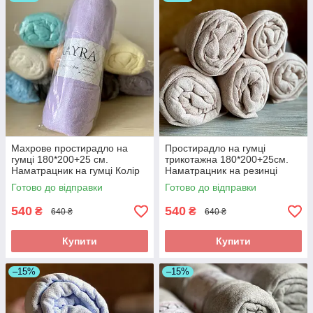
Махрове простирадло на
Простирадло на гумці
гумці 180*200+25 см.
трикотажна 180*200+25см.
Наматрацник на гумці Колір
Наматрацник на резинці
— Бузковий
Колір -Капучіно
Готово до відправки
Готово до відправки
540
540
₴
₴
640 ₴
640 ₴
Купити
Купити
–15%
–15%