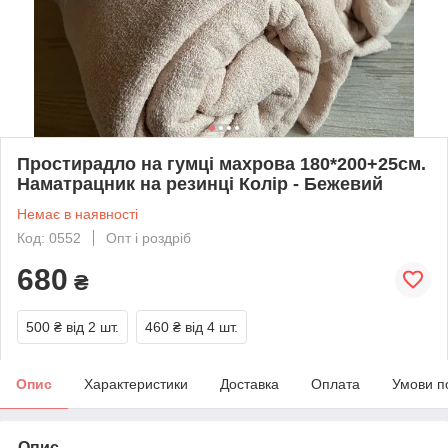
Простирадло на гумці махрова 180*200+25см.
Наматрацник на резинці Колір - Бежевий
Немає в наявності
Код: 0552
Опт і роздріб
680
₴
500 ₴
від 2 шт.
460 ₴
від 4 шт.
Опис
Характеристики
Доставка
Оплата
Умови п
Опис