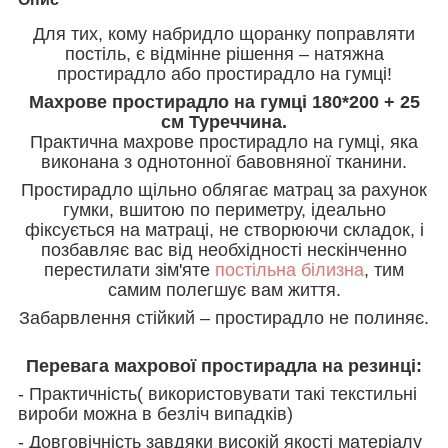
Для тих, кому набридло щоранку поправляти
постіль, є відмінне рішення – натяжна
простирадло або простирадло на гумці!
Махрове простирадло на гумці 180*200 + 25
см Туреччина.
Практична махрове простирадло на гумці, яка
виконана з однотонної бавовняної тканини.
Простирадло щільно облягає матрац за рахунок
гумки, вшитою по периметру, ідеально
фіксується на матраці, не створюючи складок, і
позбавляє вас від необхідності нескінченно
перестилати зім'яте
постільна білизна
, тим
самим полегшує вам життя.
Забарвлення стійкий – простирадло не полиняє.
Перевага махрової простирадла на резинці:
- Практичність( використовувати такі текстильні
вироби можна в безліч випадків)
- Довговічність завдяки високій якості матеріалу