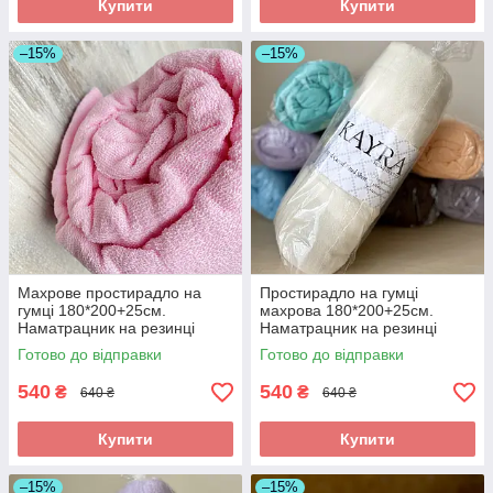
Купити
Купити
–15%
–15%
Махрове простирадло на
Простирадло на гумці
гумці 180*200+25см.
махрова 180*200+25см.
Наматрацник на резинці
Наматрацник на резинці
Колір - Рожевий
Колір - Молочний
Готово до відправки
Готово до відправки
540
540
₴
₴
640 ₴
640 ₴
Купити
Купити
–15%
–15%