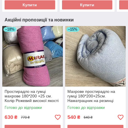
Купити
Купити
Акційні пропозиції та новинки
–18%
–15%
Простирадло на гумці
Махрове простирадло на
махрове 180*200 +25 см.
гумці 180*200+25см.
Колір Рожевий високої якості
Наматрацник на резинці
Колір - Блакитний
Готово до відправки
Готово до відправки
630
540
₴
₴
770 ₴
640 ₴