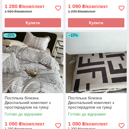
двоспальний
1 280
1 090
₴/комплект
₴/комплект
1 560 ₴/комплект
1 290 ₴/комплект
Купити
Купити
–15%
–15%
Постільна білизна
Постільна білизна
Двоспальний комплект з
Двоспальний комплект з
простирадлом на гумці
простирадлом на гумці
160*200+20см, постільна
160*200+20см, постільна
Готово до відправки
Готово до відправки
білизна з фланелі розмір
білизна з фланелі розмір
двоспальний
двоспальний
1 090
1 090
₴/комплект
₴/комплект
1 290 ₴/комплект
1 290 ₴/комплект