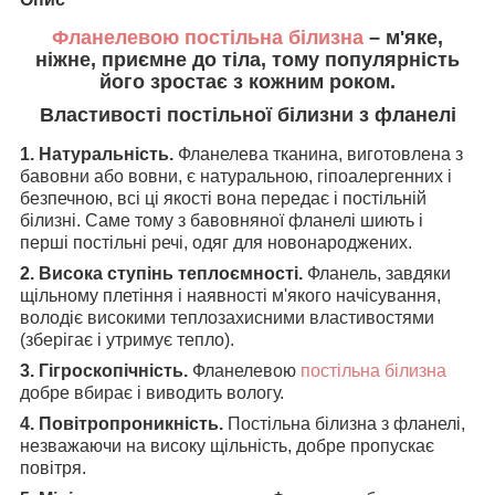
Фланелевою постільна білизна
– м'яке,
ніжне, приємне до тіла, тому популярність
його зростає з кожним роком.
Властивості постільної білизни з фланелі
1. Натуральність.
Фланелева тканина, виготовлена з
бавовни або вовни, є натуральною, гіпоалергенних і
безпечною, всі ці якості вона передає і постільній
білизні. Саме тому з бавовняної фланелі шиють і
перші постільні речі, одяг для новонароджених.
2. Висока ступінь теплоємності.
Фланель, завдяки
щільному плетіння і наявності м'якого начісування,
володіє високими теплозахисними властивостями
(зберігає і утримує тепло).
3. Гігроскопічність.
Фланелевою
постільна білизна
добре вбирає і виводить вологу.
4. Повітропроникність.
Постільна білизна з фланелі,
незважаючи на високу щільність, добре пропускає
повітря.