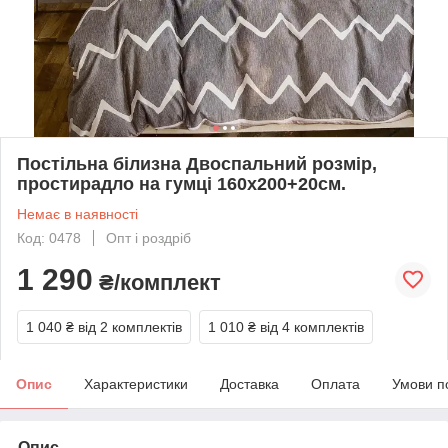
Постільна білизна Двоспальний розмір,
простирадло на гумці 160х200+20см.
Немає в наявності
Код: 0478
Опт і роздріб
1 290
₴/комплект
1 040 ₴
від 2 комплектів
1 010 ₴
від 4 комплектів
Опис
Характеристики
Доставка
Оплата
Умови п
Опис