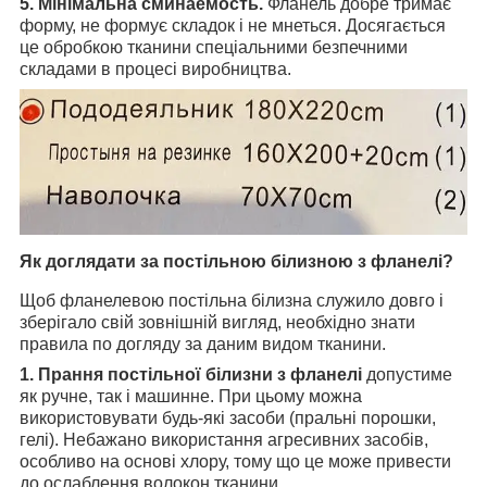
5. Мінімальна сминаемость.
Фланель добре тримає
форму, не формує складок і не мнеться. Досягається
це обробкою тканини спеціальними безпечними
складами в процесі виробництва.
Як доглядати за постільною білизною з фланелі?
Щоб фланелевою постільна білизна служило довго і
зберігало свій зовнішній вигляд, необхідно знати
правила по догляду за даним видом тканини.
1. Прання постільної білизни з фланелі
допустиме
як ручне, так і машинне. При цьому можна
використовувати будь-які засоби (пральні порошки,
гелі). Небажано використання агресивних засобів,
особливо на основі хлору, тому що це може привести
до ослаблення волокон тканини.