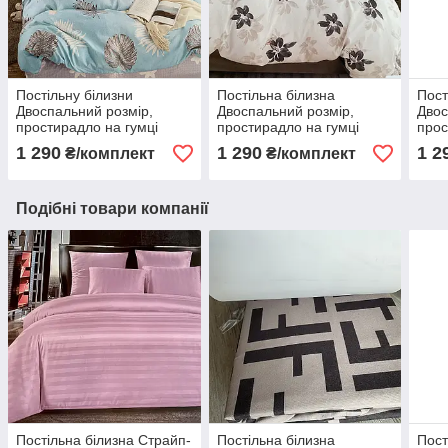
Постільну білизни
Постільна білизна
Пост
Двоспальний розмір,
Двоспальний розмір,
Двос
простирадло на гумці
простирадло на гумці
прос
160х200+20см.
160х200+20см.
160
1 290
1 290
1 2
₴/комплект
₴/комплект
Подібні товари компанії
Постільна білизна Страйп-
Постільна білизна
Пост