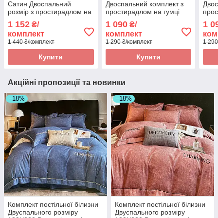
Сатин Двоспальний
Двоспальний комплект з
Двос
розмір з простирадлом на
простирадлом на гумці
прос
гумці 160*200+25см
160*200+20см, постільна
160*
1 152
1 090
1 0
₴/
₴/
білизна з фланелі розмір
біли
комплект
комплект
ком
двоспальний
дво
1 440 ₴/комплект
1 290 ₴/комплект
1 290
Купити
Купити
Акційні пропозиції та новинки
–18%
–18%
Комплект постільної білизни
Комплект постільної білизни
Двуспального розміру
Двуспального розміру