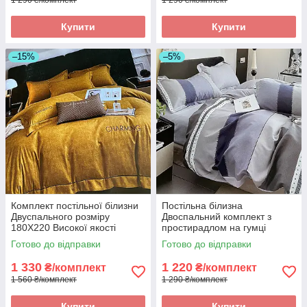
Купити
Купити
–15%
–5%
Комплект постільної білизни
Постільна білизна
Двуспального розміру
Двоспальний комплект з
180Х220 Високої якості
простирадлом на гумці
160*200+20см, постільна
Готово до відправки
Готово до відправки
білизна з фланелі розмір
двоспальний
1 330
1 220
₴/комплект
₴/комплект
1 560 ₴/комплект
1 290 ₴/комплект
Купити
Купити