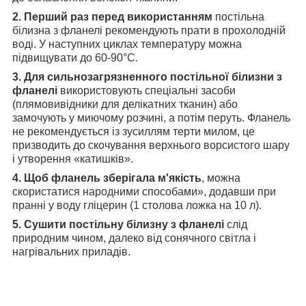
2. Перший раз перед використанням
постільна
білизна з фланелі рекомендують прати в прохолодній
воді. У наступних циклах температуру можна
підвищувати до 60-90°С.
3. Для сильнозагрязненного постільної білизни з
фланелі
використовують спеціальні засоби
(плямовивідники для делікатних тканин) або
замочують у миючому розчині, а потім перуть. Фланель
не рекомендується із зусиллям терти милом, це
призводить до скочування верхнього ворсистого шару
і утворення «катишків».
4. Щоб фланель зберігала м'якість
, можна
скористатися народними способами», додавши при
пранні у воду гліцерин (1 столова ложка на 10 л).
5. Сушити постільну білизну з фланелі
слід
природним чином, далеко від сонячного світла і
нагрівальних приладів.