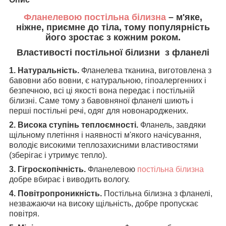
Фланелевою постільна білизна
– м'яке,
ніжне, приємне до тіла, тому популярність
його зростає з кожним роком.
Властивості постільної білизни з фланелі
1. Натуральність.
Фланелева тканина, виготовлена з
бавовни або вовни, є натуральною, гіпоалергенних і
безпечною, всі ці якості вона передає і постільній
білизні. Саме тому з бавовняної фланелі шиють і
перші постільні речі, одяг для новонароджених.
2. Висока ступінь теплоємності.
Фланель, завдяки
щільному плетіння і наявності м'якого начісування,
володіє високими теплозахисними властивостями
(зберігає і утримує тепло).
3. Гігроскопічність.
Фланелевою
постільна білизна
добре вбирає і виводить вологу.
4. Повітропроникність.
Постільна білизна з фланелі,
незважаючи на високу щільність, добре пропускає
повітря.