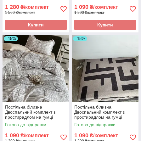
двоспальний
1 280
1 090
₴/комплект
₴/комплект
1 560 ₴/комплект
1 290 ₴/комплект
Купити
Купити
–15%
–15%
Постільна білизна
Постільна білизна
Двоспальний комплект з
Двоспальний комплект з
простирадлом на гумці
простирадлом на гумці
160*200+20см, постільна
160*200+20см, постільна
Готово до відправки
Готово до відправки
білизна з фланелі розмір
білизна з фланелі розмір
двоспальний
двоспальний
1 090
1 090
₴/комплект
₴/комплект
1 290 ₴/комплект
1 290 ₴/комплект