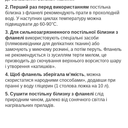
2. Перший раз перед використанням
постільна
білизна з фланелі рекомендують прати в прохолодній
воді. У наступних циклах температуру можна
підвищувати до 60-90°С.
3. Для сильнозагрязненного постільної білизни з
фланелі
використовують спеціальні засоби
(плямовивідники для делікатних тканин) або
замочують у миючому розчині, а потім перуть. Фланель
не рекомендується із зусиллям терти милом, це
призводить до скочування верхнього ворсистого шару
і утворення «катишків».
4. Щоб фланель зберігала м'якість
, можна
скористатися народними способами», додавши при
пранні у воду гліцерин (1 столова ложка на 10 л).
5. Сушити постільну білизну з фланелі
слід
природним чином, далеко від сонячного світла і
нагрівальних приладів.