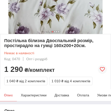
Постільна білизна Двоспальний розмір,
простирадло на гумці 160х200+20см.
Немає в наявності
Код: 0470
Опт і роздріб
1 290
₴/комплект
1 040 ₴
від 2 комплектів
1 010 ₴
від 4 комплектів
Опис
Характеристики
Доставка
Оплата
Умови п
Опис