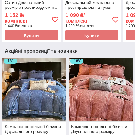
Сатин Двоспальний
Двоспальний комплект з
Двос
розмір з простирадлом на
простирадлом на гумці
прос
гумці 160*200+25см
160*200+20см, постільна
160*
1 152
1 090
1 0
₴/
₴/
білизна з фланелі розмір
біли
комплект
комплект
ком
двоспальний
дво
1 440 ₴/комплект
1 290 ₴/комплект
1 290
Купити
Купити
Акційні пропозиції та новинки
–18%
–18%
Комплект постільної білизни
Комплект постільної білизни
Двуспального розміру
Двуспального розміру