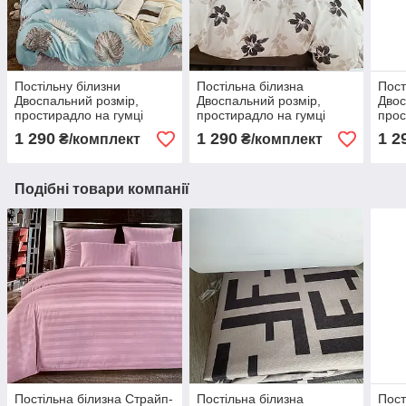
Постільну білизни
Постільна білизна
Пост
Двоспальний розмір,
Двоспальний розмір,
Двос
простирадло на гумці
простирадло на гумці
прос
160х200+20см.
160х200+20см.
160
1 290
1 290
1 2
₴/комплект
₴/комплект
Подібні товари компанії
Постільна білизна Страйп-
Постільна білизна
Пост