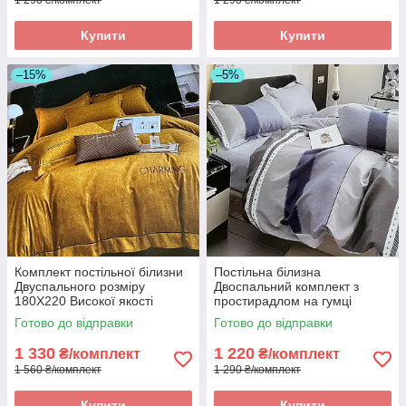
Купити
Купити
–15%
–5%
Комплект постільної білизни
Постільна білизна
Двуспального розміру
Двоспальний комплект з
180Х220 Високої якості
простирадлом на гумці
160*200+20см, постільна
Готово до відправки
Готово до відправки
білизна з фланелі розмір
двоспальний
1 330
1 220
₴/комплект
₴/комплект
1 560 ₴/комплект
1 290 ₴/комплект
Купити
Купити