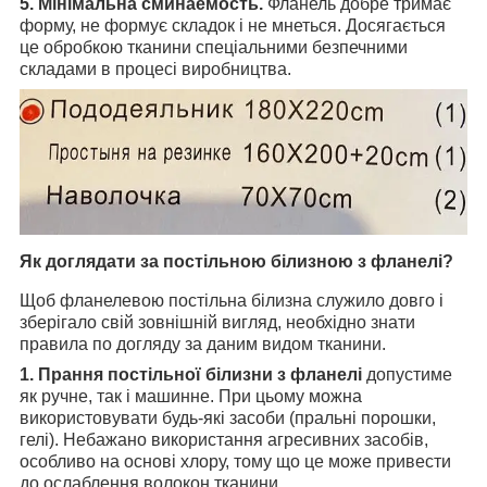
5. Мінімальна сминаемость.
Фланель добре тримає
форму, не формує складок і не мнеться. Досягається
це обробкою тканини спеціальними безпечними
складами в процесі виробництва.
Як доглядати за постільною білизною з фланелі?
Щоб фланелевою постільна білизна служило довго і
зберігало свій зовнішній вигляд, необхідно знати
правила по догляду за даним видом тканини.
1. Прання постільної білизни з фланелі
допустиме
як ручне, так і машинне. При цьому можна
використовувати будь-які засоби (пральні порошки,
гелі). Небажано використання агресивних засобів,
особливо на основі хлору, тому що це може привести
до ослаблення волокон тканини.