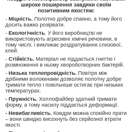
широке поширення завдяки своїм
позитивним якостям:
-
Міцність.
Полотно добре спаяно, а тому його
досить важко розірвати.
-
Екологічність
. У його виробництві не
використовують агресивні хімічні речовини, в
тому числі, і викликає роздратування слизової,
клей.
-
Стійкість.
Матеріал не піддається гниттю і
розмноження в ньому хвороботворних бактерій.
-
Низька теплопровідність.
Повітря між
дрібними волоккнами дозволяє полотну добре
тримати тепло і повільніше остигає при низьких
температурах.
- Пружність.
Холлофайбер здатний тримати
форму, а тому насилу піддається деформації.
- Невибагливість.
Ковдри можна спокійно прати
– вони швидко висохнуть без серйозної втрати
якості.