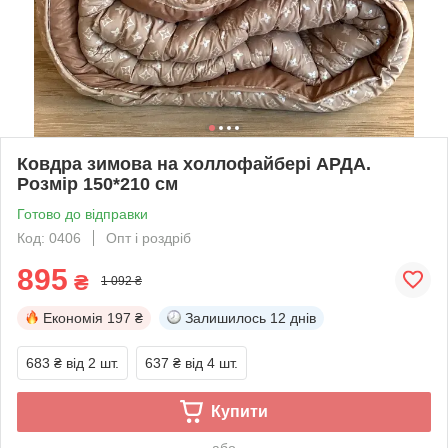
Ковдра зимова на холлофайбері АРДА.
Розмір 150*210 см
Готово до відправки
Код: 0406
Опт і роздріб
895
₴
1 092 ₴
Економія
197 ₴
Залишилось
12 днів
683 ₴
від 2 шт.
637 ₴
від 4 шт.
Купити
або