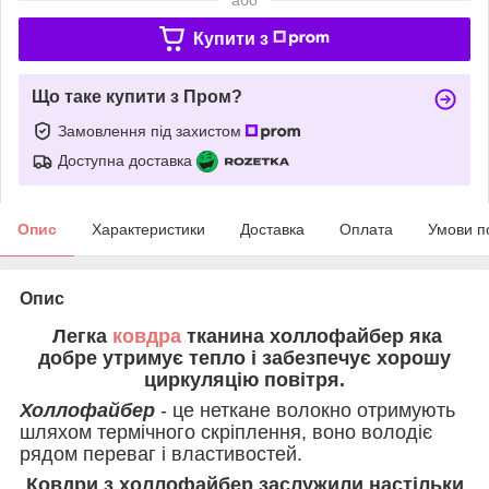
Купити з
Що таке купити з Пром?
Замовлення під захистом
Доступна доставка
Опис
Характеристики
Доставка
Оплата
Умови п
Опис
Легка
ковдра
тканина холлофайбер яка
добре утримує тепло і забезпечує хорошу
циркуляцію повітря.
Холлофайбер
- це неткане волокно отримують
шляхом термічного скріплення, воно володіє
рядом переваг і властивостей.
Ковдри з холлофайбер заслужили настільки