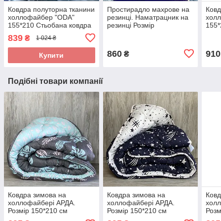
Ковдра полуторна тканини
Простирадло махрове на
Ковд
холлофайбер "ODA"
резинці. Наматрацник на
хол
155*210 Стьобана ковдра
резинці Розмір
155*
200*220+40см
839
₴
1 024 ₴
860
910
₴
Купити
Подібні товари компанії
Ковдра зимова на
Ковдра зимова на
Ковд
холлофайбері АРДА.
холлофайбері АРДА.
холл
Розмір 150*210 см
Розмір 150*210 см
Розм