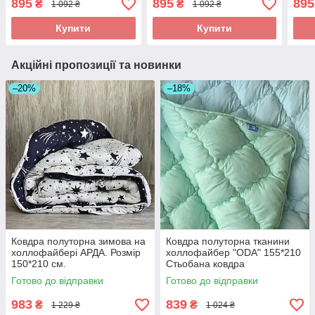
895
895
895
₴
₴
1 092 ₴
1 092 ₴
Купити
Купити
Акційні пропозиції та новинки
–20%
–18%
Ковдра полуторна зимова на
Ковдра полуторна тканини
холлофайбері АРДА. Розмір
холлофайбер "ODA" 155*210
150*210 см.
Стьобана ковдра
Готово до відправки
Готово до відправки
983
839
₴
₴
1 229 ₴
1 024 ₴