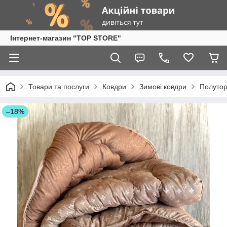
Інтернет-магазин "TOP STORE"
Товари та послуги
Ковдри
Зимові ковдри
Полутор
–18%