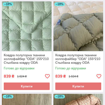
–18%
–18%
Ковдра полуторна тканини
Ковдра полуторна тканини
холлофайбер "ODA" 155*210
холлофайбер "ODA" 155*210
Стьобана ковдру ODA
Стьобана ковдру ODA
Готово до відправки
Готово до відправки
839
839
₴
₴
1 024 ₴
1 024 ₴
Купити
Купити
–18%
–18%