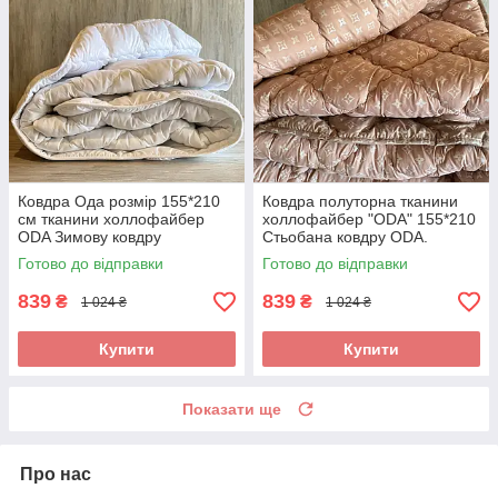
Ковдра Ода розмір 155*210
Ковдра полуторна тканини
см тканини холлофайбер
холлофайбер "ODA" 155*210
ODA Зимову ковдру
Стьобана ковдру ODA.
Зимовий ковдру
Готово до відправки
Готово до відправки
839
839
₴
₴
1 024 ₴
1 024 ₴
Купити
Купити
Показати ще
Про нас