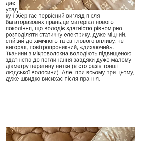
дає
усад
ку і зберігає первісний вигляд після
багаторазових прань,це матеріал нового
покоління, що володіє здатністю рівномірно
розподіляти статичну електрику, дуже міцний,
стійкий до хімічного та світлового впливу, не
вигорає, повітропроникний, «дихаючий».
Тканини з мікроволокна володіють підвищеною
здатністю до поглинання завдяки дуже малому
діаметру перетину нитки (в сто разів тонші
людської волосини). Але, при всьому при цьому,
дуже швидко висихає після прання.