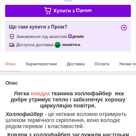
Купити з
Що таке купити з Пром?
Замовлення під захистом
Доступна доставка
Опис
Характеристики
Доставка
Оплата
Умови п
Опис
Легка
ковдра
тканина холлофайбер яка
добре утримує тепло і забезпечує хорошу
циркуляцію повітря.
Холлофайбер
- це неткане волокно отримують
шляхом термічного скріплення, воно володіє
рядом переваг і властивостей.
Ковдри з холлофайбер заслужили настільки