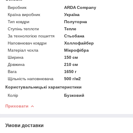
Виробник
ARDA Company
Країна виробник
Україна
Тип ковдри
Полуторна
Ступінь теплоти
Тепле
За технологією пошиття
Стьобана
Наповнювач ковдри
Холлофайбер
Матеріал чохла
Мікрофібра
Ширина
150 см
Довжина
210 см
Вага
1650 г
Щільність наповнювача
500 г/м2
Користувальницькі характеристики
Колір
Бузковий
Приховати
Умови доставки