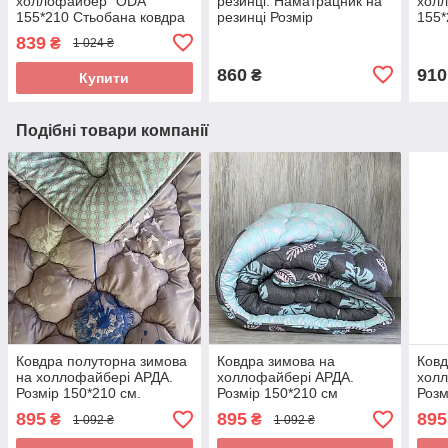
холлофайбер "ODA"
резинці. Наматрацник на
хол
155*210 Стьобана ковдра
резинці Розмір
155*
200*220+40см
839
₴
1 024 ₴
860
910
₴
Купити
Подібні товари компанії
Ковдра полуторна зимова
Ковдра зимова на
Ковд
на холлофайбері АРДА.
холлофайбері АРДА.
холл
Розмір 150*210 см.
Розмір 150*210 см
Розм
895
895
895
₴
₴
1 092 ₴
1 092 ₴