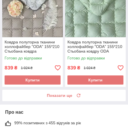
Ковдра полуторна тканини
Ковдра полуторна тканини
холлофайбер "ODA" 155*210
холлофайбер "ODA" 155*210
Стьобана ковдра
Стьобана ковдру ODA
Готово до відправки
Готово до відправки
839
839
₴
₴
1 024 ₴
1 024 ₴
Купити
Купити
Показати ще
Про нас
99% позитивних з 455 відгуків за рік