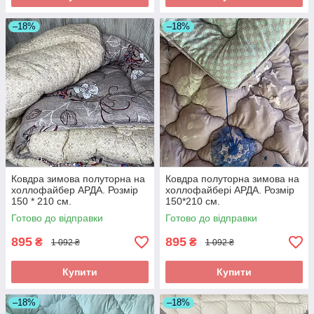
–18%
–18%
Ковдра зимова полуторна на
Ковдра полуторна зимова на
холлофайбер АРДА. Розмір
холлофайбері АРДА. Розмір
150 * 210 см.
150*210 см.
Готово до відправки
Готово до відправки
895
895
₴
₴
1 092 ₴
1 092 ₴
Купити
Купити
–18%
–18%