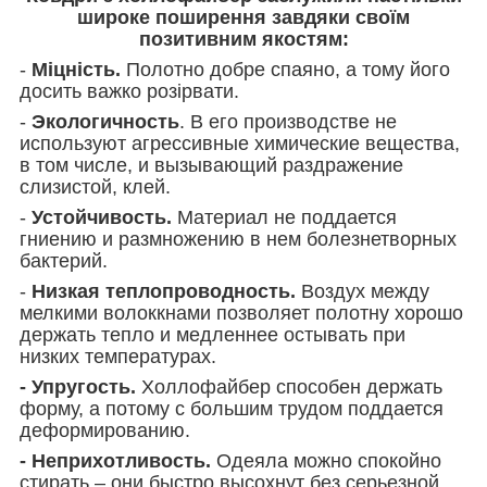
широке поширення завдяки своїм
позитивним якостям:
-
Міцність.
Полотно добре спаяно, а тому його
досить важко розірвати.
-
Экологичность
. В его производстве не
используют агрессивные химические вещества,
в том числе, и вызывающий раздражение
слизистой, клей.
-
Устойчивость.
Материал не поддается
гниению и размножению в нем болезнетворных
бактерий.
-
Низкая теплопроводность.
Воздух между
мелкими волоккнами позволяет полотну хорошо
держать тепло и медленнее остывать при
низких температурах.
- Упругость.
Холлофайбер способен держать
форму, а потому с большим трудом поддается
деформированию.
- Неприхотливость.
Одеяла можно спокойно
стирать – они быстро высохнут без серьезной