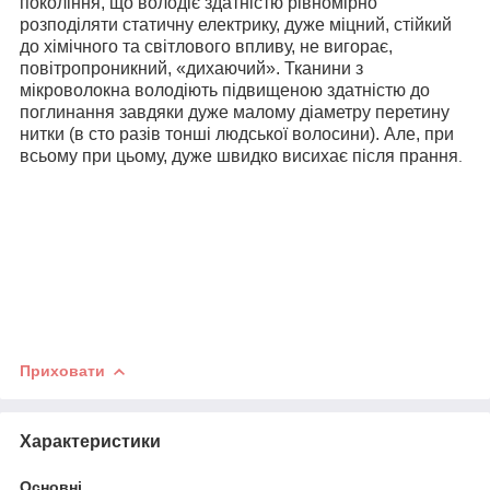
покоління, що володіє здатністю рівномірно
розподіляти статичну електрику, дуже міцний, стійкий
до хімічного та світлового впливу, не вигорає,
повітропроникний, «дихаючий». Тканини з
мікроволокна володіють підвищеною здатністю до
поглинання завдяки дуже малому діаметру перетину
нитки (в сто разів тонші людської волосини). Але, при
всьому при цьому, дуже швидко висихає після прання
.
Приховати
Характеристики
Основні