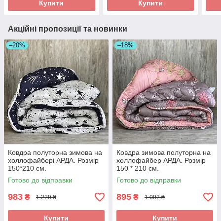
Купити
Купити
Акційні пропозиції та новинки
–20%
–18%
Ковдра полуторна зимова на
Ковдра зимова полуторна на
холлофайбері АРДА. Розмір
холлофайбер АРДА. Розмір
150*210 см.
150 * 210 см.
Готово до відправки
Готово до відправки
983
895
₴
₴
1 229 ₴
1 092 ₴
Купити
Купити