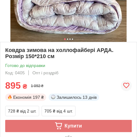
Ковдра зимова на холлофайбері АРДА.
Розмір 150*210 см
Готово до відправки
Код: 0405
Опт і роздріб
895
₴
1 092 ₴
Економія
197 ₴
Залишилось
13 днів
728 ₴
від 2 шт.
705 ₴
від 4 шт.
Купити
або