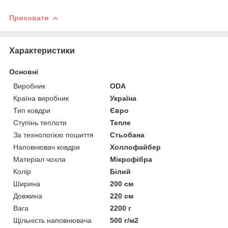
Приховати
Характеристики
Основні
Виробник
ODA
Країна виробник
Україна
Тип ковдри
Євро
Ступінь теплоти
Тепле
За технологією пошиття
Стьобана
Наповнювач ковдри
Холлофайбер
Матеріал чохла
Мікрофібра
Колір
Білий
Ширина
200 см
Довжина
220 см
Вага
2200 г
Щільність наповнювача
500 г/м2