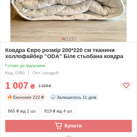
Ковдра Євро розмір 200*220 см тканини
холлофайбер "ODA" Біле стьобана ковдра
Готово до відправки
Код: 0390
Опт і роздріб
1 007
₴
1 229 ₴
Економія
222 ₴
Залишилось
11 днів
865 ₴
від 2 шт.
819 ₴
від 4 шт.
Купити
або