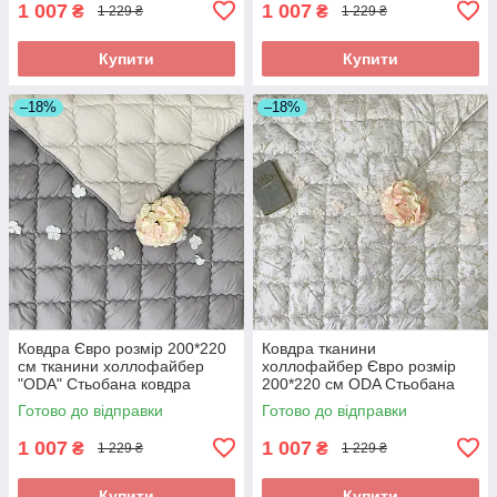
1 007
1 007
₴
₴
1 229 ₴
1 229 ₴
Купити
Купити
–18%
–18%
Ковдра Євро розмір 200*220
Ковдра тканини
см тканини холлофайбер
холлофайбер Євро розмір
"ODA" Стьобана ковдра
200*220 см ODA Стьобана
ковдра
Готово до відправки
Готово до відправки
1 007
1 007
₴
₴
1 229 ₴
1 229 ₴
Купити
Купити