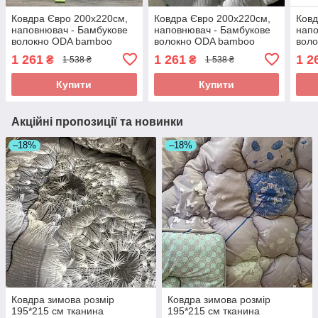
Ковдра Євро 200х220см,
Ковдра Євро 200х220см,
Ковд
наповнювач - Бамбукове
наповнювач - Бамбукове
напо
волокно ODA bamboo
волокно ODA bamboo
вол
Одіяло Євро розмір
Одіяло Євро розмір
Одія
1 261
1 261
1 2
₴
₴
1 538 ₴
1 538 ₴
Купити
Купити
Акційні пропозиції та новинки
–18%
–18%
Ковдра зимова розмір
Ковдра зимова розмір
195*215 см тканина
195*215 см тканина