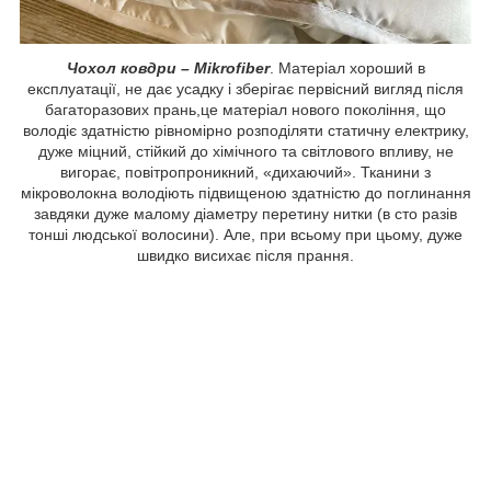
Чохол ковдри – Mikrofiber
. Матеріал хороший в
експлуатації, не дає усадку і зберігає первісний вигляд після
багаторазових прань,це матеріал нового покоління, що
володіє здатністю рівномірно розподіляти статичну електрику,
дуже міцний, стійкий до хімічного та світлового впливу, не
вигорає, повітропроникний, «дихаючий». Тканини з
мікроволокна володіють підвищеною здатністю до поглинання
завдяки дуже малому діаметру перетину нитки (в сто разів
тонші людської волосини). Але, при всьому при цьому, дуже
швидко висихає після прання.