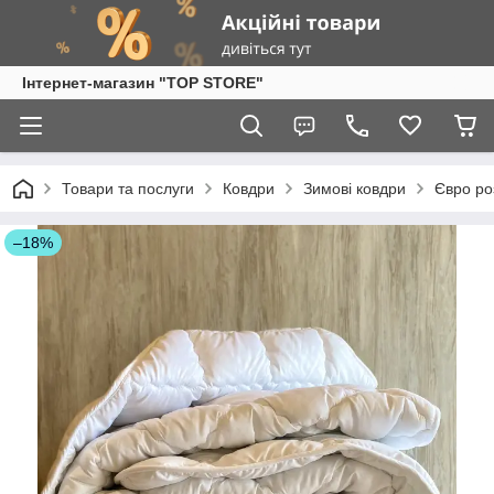
Інтернет-магазин "TOP STORE"
Товари та послуги
Ковдри
Зимові ковдри
Євро ро
–18%