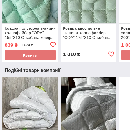
Ковдра полуторна тканини
Ковдра двоспальне
Ковд
холлофайбер "ODA"
тканини холлофайбер
холл
155*210 Стьобана ковдра
"ODA" 175*210 Стьобана
200*
ковдра
ковд
839
1 0
₴
1 024 ₴
1 010
₴
Купити
Подібні товари компанії