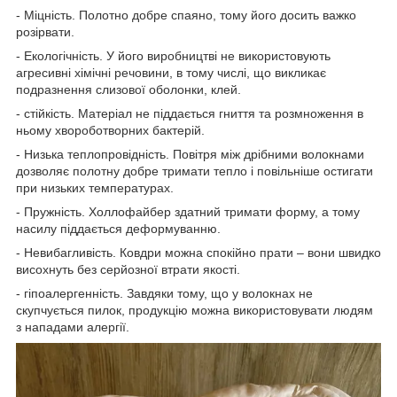
- Міцність. Полотно добре спаяно, тому його досить важко
розірвати.
- Екологічність. У його виробництві не використовують
агресивні хімічні речовини, в тому числі, що викликає
подразнення слизової оболонки, клей.
- стійкість. Матеріал не піддається гниття та розмноження в
ньому хвороботворних бактерій.
- Низька теплопровідність. Повітря між дрібними волокнами
дозволяє полотну добре тримати тепло і повільніше остигати
при низьких температурах.
- Пружність. Холлофайбер здатний тримати форму, а тому
насилу піддається деформуванню.
- Невибагливість. Ковдри можна спокійно прати – вони швидко
висохнуть без серйозної втрати якості.
- гіпоалергенність. Завдяки тому, що у волокнах не
скупчується пилок, продукцію можна використовувати людям
з нападами алергії.