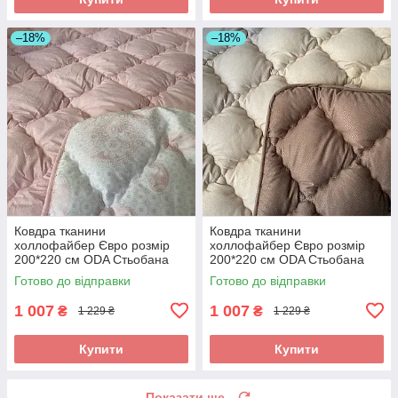
–18%
–18%
Ковдра тканини
Ковдра тканини
холлофайбер Євро розмір
холлофайбер Євро розмір
200*220 см ODA Стьобана
200*220 см ODA Стьобана
ковдра
ковдра
Готово до відправки
Готово до відправки
1 007
1 007
₴
₴
1 229 ₴
1 229 ₴
Купити
Купити
Показати ще